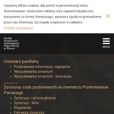
Na
Przejdź
Używamy plików cookies, aby pomóc w personalizacji treści,
do
dostosowywać i analizować reklamy oraz zapewnić bezpieczne
cmentarzu
×
głównej
korzystanie ze strony. Kontynuując, wyrażasz zgodę na gromadzenie
treści
przez nas informacji. Szczegóły znajdziesz w zakładce:
żywiecki
Polityka prywatności
.
jest
pochowanych
MENU
bardzo
Cmentarz parafialny
Podstawowe informacje, regulamin
wiele
Wyszukiwarka zmarłych
Wyszukiwarka zmarłych - instrukcja
osób
______
Życiorysy osób pochowanych na cmenatrzu Przemienienie
a
Pańskiego
Życiorysy > strona główna
Życiorysy - lista
wśród
Regulamin
Pierwsze życiorysy…