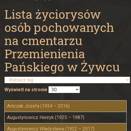
nich
Lista życiorysów
.....
osób pochowanych
-
na cmentarzu
Parafia
Przemienienia
Narodzenia
Pańskiego w Żywcu
Najświętszej
Maryi
Wyświetl na stronie
Panny
Antczak Józefa (1934 – 2016)
w
Augustynowicz Henryk (1925 – 1987)
Żywcu
Augustynowicz Władysława (1932 – 2017)