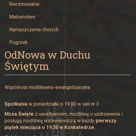
w
Bierzmowanie
Żywcu
Małżeństwo
Namaszczenie chorych
Pogrzeb
OdNowa w Duchu
Świętym
Wspólnota modlitewno-ewangelizacyjna
Spotkania
w poniedziałki o 19.00 w sali nr 3
Msza Święte
z uwielbieniem, modlitwą o uzdrowienie i
posługą modlitwą wstawienniczą w każdy
pierwszy
piątek miesiąca o 19.30 w Konkatedrze.