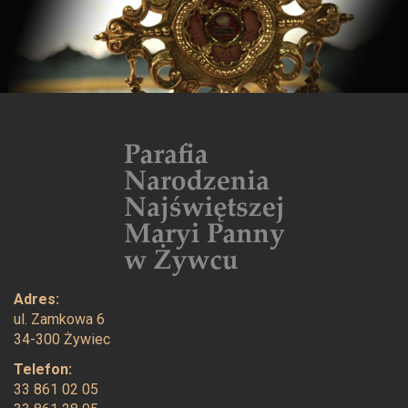
e
Adres:
ul. Zamkowa 6
34-300 Żywiec
Telefon:
33 861 02 05