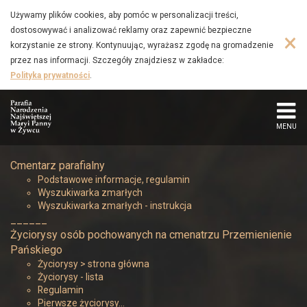
Wyszukiwarka
Przejdź
Używamy plików cookies, aby pomóc w personalizacji treści,
do
dostosowywać i analizować reklamy oraz zapewnić bezpieczne
zmarłych
×
głównej
korzystanie ze strony. Kontynuując, wyrażasz zgodę na gromadzenie
treści
przez nas informacji. Szczegóły znajdziesz w zakładce:
-
Polityka prywatności
.
instrukcja
-
MENU
Parafia
Cmentarz parafialny
Podstawowe informacje, regulamin
Narodzenia
Wyszukiwarka zmarłych
Wyszukiwarka zmarłych - instrukcja
Najświętszej
______
Życiorysy osób pochowanych na cmenatrzu Przemienienie
Maryi
Pańskiego
Życiorysy > strona główna
Życiorysy - lista
Panny
Regulamin
Pierwsze życiorysy…