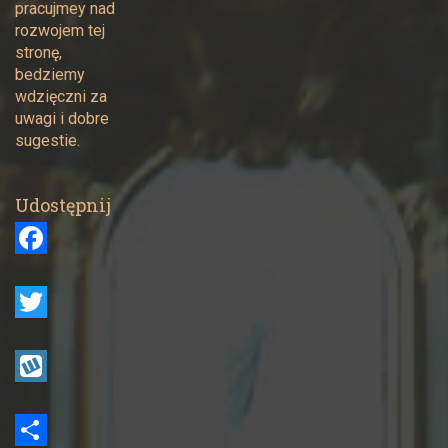
pracujmey nad
rozwojem tej
stronę,
bedziemy
wdzięczni za
uwagi i dobre
sugestie.
Udostępnij
F
a
c
T
e
w
b
i
W
o
t
y