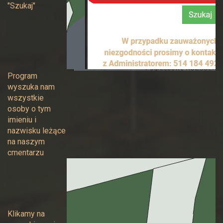
"Szukaj"
Program
wyszuka nam
wszystkie
osoby o tym
imieniu i
nazwisku leżące
na naszym
cmentarzu
Klikamy na