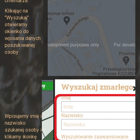
cmentarza.
Klikając na
"Wyszukaj"
otwieramy
okienko do
wpisania danych
poszukiwanej
osoby
Wpisujemy imię i
nazwisko
szukanej osoby i
klikamy ikonkę