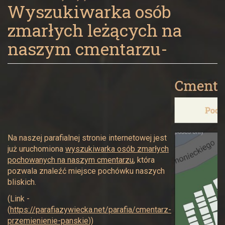
w
Wyszukiwarka osób
zmarłych leżących na
Żywcu
naszym cmentarzu-
Na naszej parafialnej stronie internetowej jest
już uruchomiona
wyszukiwarka osób zmarłych
pochowanych na naszym cmentarzu
, która
pozwala znaleźć miejsce pochówku naszych
bliskich.
(Link -
(
https://parafiazywiecka.net/parafia/cmentarz-
przemienienie-panskie
))