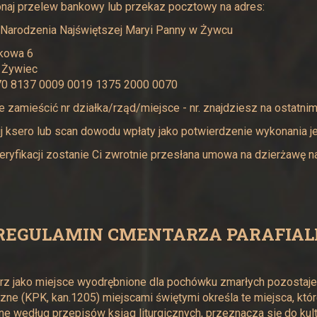
naj przelew bankowy lub przekaz pocztowy na adres:
 Narodzenia Najświętszej Maryi Panny w Żywcu
mkowa 6
 Żywiec
 70 8137 0009 0019 1375 2000 0070
le zamieścić nr działka/rząd/miejsce - nr. znajdziesz na ostatnim
ij ksero lub scan dowodu wpłaty jako potwierdzenie wykonania je
eryfikacji zostanie Ci zwrotnie przesłana umowa na dzierżawę 
REGULAMIN CMENTARZA PARAFIA
z jako miejsce wyodrębnione dla pochówku zmarłych pozostaje
zne (KPK, kan.1205) miejscami świętymi określa te miejsca, kt
e według przepisów ksiąg liturgicznych, przeznacza się do kul