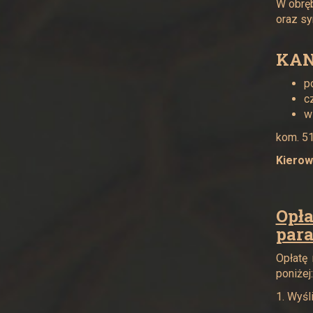
W obręb
oraz sy
KAN
p
c
w
kom. 5
Kierow
Opł
par
Opłatę 
poniżej:
1. Wyśl