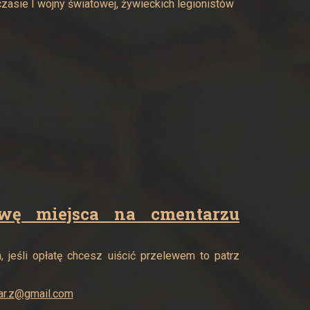
czasie I wojny światowej, żywieckich legionistów
żawę miejsca na cmentarzu
 jeśli opłatę chcesz uiścić przelewem to patrz
ar.z@gmail.com