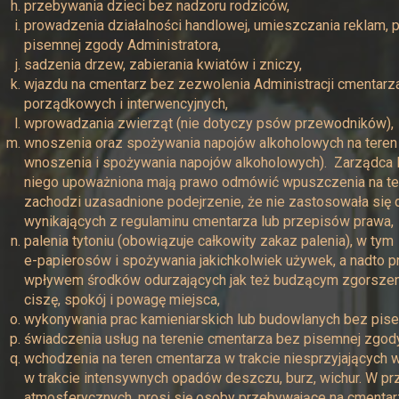
przebywania dzieci bez nadzoru rodziców,
prowadzenia działalności handlowej, umieszczania reklam, p
pisemnej zgody Administratora,
sadzenia drzew, zabierania kwiatów i zniczy,
wjazdu na cmentarz bez zezwolenia Administracji cmentarz
porządkowych i interwencyjnych,
wprowadzania zwierząt (nie dotyczy psów przewodników),
wnoszenia oraz spożywania napojów alkoholowych na teren
wnoszenia i spożywania napojów alkoholowych). Zarządca l
niego upoważniona mają prawo odmówić wpuszczenia na ter
zachodzi uzasadnione podejrzenie, że nie zastosowała się 
wynikających z regulaminu cmentarza lub przepisów prawa,
palenia tytoniu (obowiązuje całkowity zakaz palenia), w tym
e-papierosów i spożywania jakichkolwiek używek, a nadto 
wpływem środków odurzających jak też budzącym zgorszenie
ciszę, spokój i powagę miejsca,
wykonywania prac kamieniarskich lub budowlanych bez pise
świadczenia usług na terenie cmentarza bez pisemnej zgody 
wchodzenia na teren cmentarza w trakcie niesprzyjających
w trakcie intensywnych opadów deszczu, burz, wichur. W p
atmosferycznych, prosi się osoby przebywające na cmenta