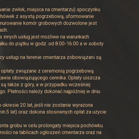
anie zwłok, miejsca na cmentarzu) spoczynku
pochówek z asystą pogrzebową, uformowanie
z murowanie komór grobowych dozwolone jest
ach.
 innych usług jest możliwe na warunkach
łku do piątku w godz. od 8.00-16.00 a w soboty
y usługi na terenie cmentarza zobowiązani są
j, opłaty związane z ceremonią pogrzebową
tawie obowiązującego cennika. Opłaty uiszcza
 są także z góry, a w przypadku wcześniej
o. Płatności należy dokonać najpóźniej w dniu
resie 20 lat, jeśli nie zostanie wyrażona
n.5 lat) oraz dokona stosownych opłat za użycie
nta grobu w celu prolongaty miejsca pochówku.
mości na tablicach ogłoszeń cmentarza oraz na