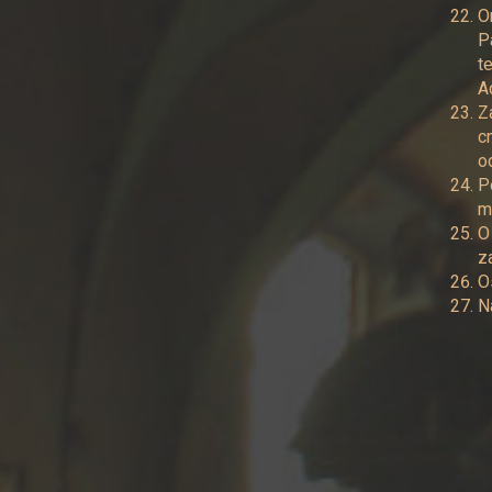
O
P
t
A
Z
c
o
P
m
O
z
O
N