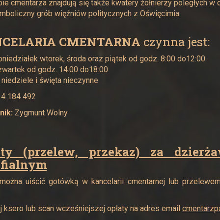
ie cmentarza znajdują się także kwatery żołnierzy poległych w 
mboliczny grób więźniów politycznych z Oświęcimia.
CELARIA CMENTARNA
czynna jest:
oniedziałek wtorek, środa oraz piątek od godz. 8:00 do12:00
zwartek od godz. 14:00 do18:00
 niedziele i święta nieczynne
14 184 492
nik:
Zygmunt Wolny
aty (przelew, przekaz) za dzier
afialnym
można uiścić gotówką w kancelarii cmentarnej lub przelewem,
ij ksero lub scan wcześniejszej opłaty na adres email
cmentarzp