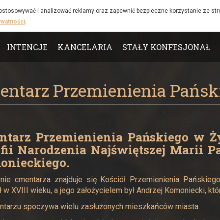
 dostosowywać i analizować reklamy oraz zapewnić bezpieczne korzystanie ze st
ywatności
.
INTENCJE
KANCELARIA
STAŁY KONFESJONAŁ
ntarz Przemienienia Pańsk
ntarz Przemienienia Pańskiego w Ż
fii Narodzenia Najświętszej Marii Pa
onieckiego.
nie cmentarza znajduje się Kościół Przemienienia Pańskiego,
 w XVIII wieku, a jego założycielem był Andrzej Komoniecki, któ
ntarzu spoczywa wielu zasłużonych mieszkańców miasta.