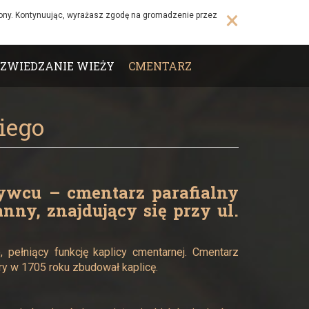
×
rony. Kontynuując, wyrażasz zgodę na gromadzenie przez
ZWIEDZANIE WIEŻY
CMENTARZ
iego
ywcu – cmentarz parafialny
nny, znajdujący się przy ul.
 pełniący funkcję kaplicy cmentarnej. Cmentarz
ry w 1705 roku zbudował kaplicę.