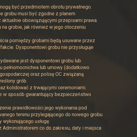
mogą być przedmiotem obrotu prywatnego.
ie grobu musi być zgodne z planem
 aktualnie obowiązującymi przepisami prawa.
na grobie, jak również w jego otoczeniu
ejścia pomiędzy grobami będą usuwane przez
fakcie. Dysponentowi grobu nie przysługuje
ydawane jest dysponentowi grobu lub
bu pełnomocnictwa lub umowy (dodatkowo
 gospodarczej oraz polisę OC związaną
reślony grób.
az kolidować z trwającymi ceremoniami.
ne w sposób gwarantujący bezpieczeństwo
dzenie prawidłowości jego wykonania pod
wanego terenu przylegającego do nowego grobu
cy wykonującego usługę.
 Administratorem co do zakresu, daty i miejsca