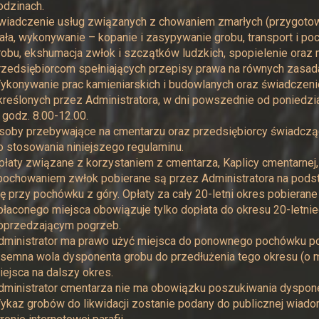
odzinach.
wiadczenie usług związanych z chowaniem zmarłych (przygotow
iała, wykonywanie – kopanie i zasypywanie grobu, transport i 
robu, ekshumacja zwłok i szczątków ludzkich, spopielenie ora
rzedsiębiorcom spełniających przepisy prawa na równych zasad
ykonywanie prac kamieniarskich i budowlanych oraz świadczenie
kreślonych przez Administratora, w dni powszednie od poniedzia
 godz. 8.00-12.00.
soby przebywające na cmentarzu oraz przedsiębiorcy świadcząc
o stosowania niniejszego regulaminu.
płaty związane z korzystaniem z cmentarza, Kaplicy cmentarne
 pochowaniem zwłok pobierane są przez Administratora na pods
ię przy pochówku z góry. Opłaty za cały 20-letni okres pobierane
płaconego miejsca obowiązuje tylko dopłata do okresu 20-letnieg
oprzedzającym pogrzeb.
dministrator ma prawo użyć miejsca do ponownego pochówku po ok
isemna wola dysponenta grobu do przedłużenia tego okresu (o mi
iejsca na dalszy okres.
dministrator cmentarza nie ma obowiązku poszukiwania dyspone
ykaz grobów do likwidacji zostanie podany do publicznej wiado