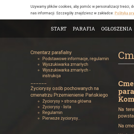
Cmentarz
Przejdź do głównej treści
Używamy plików cookies, aby pomóc w personalizacji treści,
nas informacji. Szczegóły znajdziesz w zakładce:
Polityka pr
-
Menu
Parafia
START
PARAFIA
OGŁOSZENIA
główne
Narodzenia
Cme
Cmentarz parafialny
Najświętszej
Podstawowe informacje, regulamin
Wyszukiwarka zmarłych
Maryi
Wyszukiwarka zmarłych -
instrukcja
Cme
Panny
______
Życiorysy osób pochowanych na
para
cmenatrzu Przemienienie Pańskiego
w
Kom
Życiorysy > strona główna
Życiorysy - lista
Żywcu
Na tere
Regulamin
powstał
Pierwsze życiorysy…
Na cme