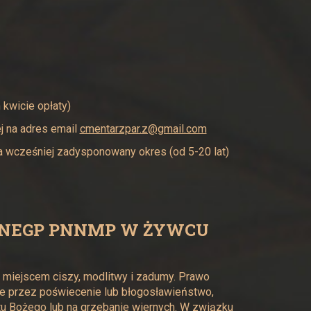
 kwicie opłaty)
j na adres email
cmentarzpar.z@gmail.com
na wcześniej zadysponowany okres (od 5-20 lat)
LNEGP PNNMP W ŻYWCU
 miejscem ciszy, modlitwy i zadumy. Prawo
óre przez poświecenie lub błogosławieństwo,
tu Bożego lub na grzebanie wiernych. W związku