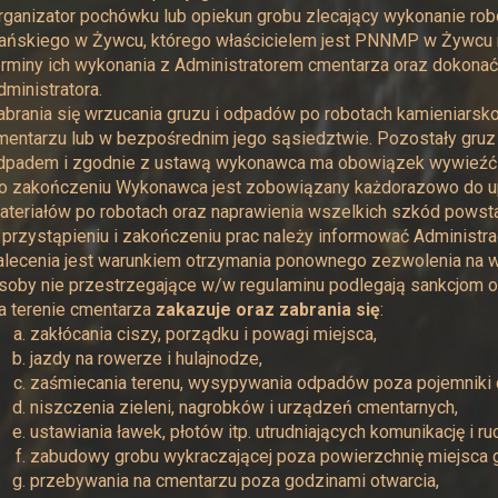
rganizator pochówku lub opiekun grobu zlecający wykonanie rob
ańskiego w Żywcu, którego właścicielem jest PNNMP w Żywcu 
erminy ich wykonania z Administratorem cmentarza oraz dokonać 
dministratora.
abrania się wrzucania gruzu i odpadów po robotach kamieniars
mentarzu lub w bezpośrednim jego sąsiedztwie. Pozostały gruz 
dpadem i zgodnie z ustawą wykonawca ma obowiązek wywieźć 
o zakończeniu Wykonawca jest zobowiązany każdorazowo do up
ateriałów po robotach oraz naprawienia wszelkich szkód powsta
 przystąpieniu i zakończeniu prac należy informować Administr
alecenia jest warunkiem otrzymania ponownego zezwolenia na w
soby nie przestrzegające w/w regulaminu podlegają sankcjom 
a terenie cmentarza
zakazuje oraz zabrania się
:
zakłócania ciszy, porządku i powagi miejsca,
jazdy na rowerze i hulajnodze,
zaśmiecania terenu, wysypywania odpadów poza pojemniki 
niszczenia zieleni, nagrobków i urządzeń cmentarnych,
ustawiania ławek, płotów itp. utrudniających komunikację i ru
zabudowy grobu wykraczającej poza powierzchnię miejsca g
przebywania na cmentarzu poza godzinami otwarcia,