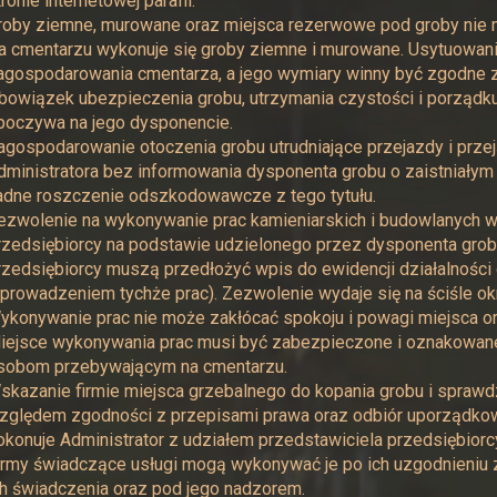
ronie internetowej parafii.
roby ziemne, murowane oraz miejsca rezerwowe pod groby nie 
a cmentarzu wykonuje się groby ziemne i murowane. Usytuowan
agospodarowania cmentarza, a jego wymiary winny być zgodne z
bowiązek ubezpieczenia grobu, utrzymania czystości i porządku 
poczywa na jego dysponencie.
agospodarowanie otoczenia grobu utrudniające przejazdy i prz
dministratora bez informowania dysponenta grobu o zaistniałym 
adne roszczenie odszkodowawcze z tego tytułu.
ezwolenie na wykonywanie prac kamieniarskich i budowlanych w
rzedsiębiorcy na podstawie udzielonego przez dysponenta gro
rzedsiębiorcy muszą przedłożyć wpis do ewidencji działalności
 prowadzeniem tychże prac). Zezwolenie wydaje się na ściśle ok
ykonywanie prac nie może zakłócać spokoju i powagi miejsca or
iejsce wykonywania prac musi być zabezpieczone i oznakowa
sobom przebywającym na cmentarzu.
skazanie firmie miejsca grzebalnego do kopania grobu i spraw
zględem zgodności z przepisami prawa oraz odbiór uporządko
okonuje Administrator z udziałem przedstawiciela przedsiębior
irmy świadczące usługi mogą wykonywać je po ich uzgodnieniu z
ch świadczenia oraz pod jego nadzorem.