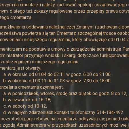
szym na cmentarzu należy zachować spokój i uszanować jego sa
nym, dlatego też zakazy regulowane przez przepisy prawa doty
 tego cmentarza.
możliwienia oddawania należnej czci Zmarłym i zachowania pow
eczeństwa powierza się ten Cmentarz szczególnej trosce osob
nowieniami niniejszego regulaminu, który obowiązuje od 01.04.2
mentarzem na podstawie umowy o zarządzanie administruje Pan
dministrator przyjmuje wnioski i skargi dotyczące funkcjonowan
rzestrzeganiem niniejszego regulaminu.
mentarz jest otwarty:
w okresie od 01.04 do 02.11 w godz. 6.00 do 21.00,
w okresie od 03.11 do 31.03 w godz. 7.30 do 18.00.
ancelaria cmentarna czynna jest:
w poniedziałek, wtorek, środę oraz piątek od godz. 8 do 12,
w czwartek od 16-18,
w soboty od 10-12,
w nagłych zdarzeniach kontakt telefoniczny 514-184-492.
roczystości pogrzebowe na cmentarzu odbywają się poniedziałek
a zgodą Administratora w przypadkach uzasadnionych możliwe j