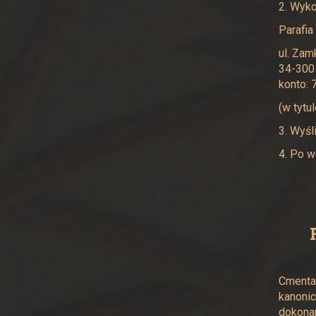
2. Wyko
Parafia
ul. Za
34-300
konto:
(w tytu
3. Wyśl
4. Po w
Cmentar
kanonic
dokonan