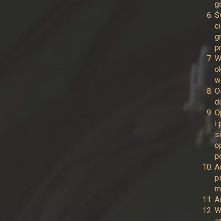
g
Ś
c
g
p
W
o
w
O
d
O
i
s
o
p
A
p
m
A
W