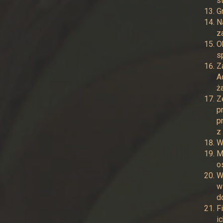
st
G
N
z
O
s
Z
A
ż
Z
p
p
z
W
M
o
W
w
d
F
i