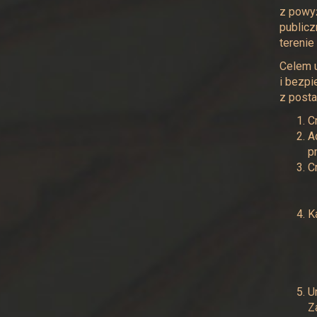
z powyż
publicz
terenie
Celem u
i bezpi
z posta
C
A
p
C
K
U
Z