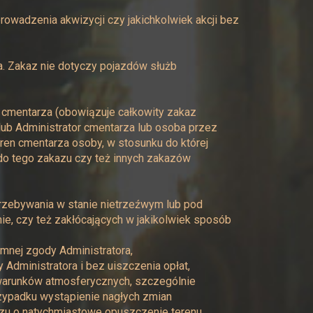
rowadzenia akwizycji czy jakichkolwiek akcji bez
a. Zakaz nie dotyczy pojazdów służb
 cmentarza (obowiązuje całkowity zakaz
ub Administrator cmentarza lub osoba przez
en cmentarza osoby, w stosunku do której
do tego zakazu czy też innych zakazów
przebywania w stanie nietrzeźwym lub pod
, czy też zakłócających w jakikolwiek sposób
mnej zgody Administratora,
Administratora i bez uiszczenia opłat,
 warunków atmosferycznych, szczególnie
rzypadku wystąpienie nagłych zmian
rzu o natychmiastowe opuszczenie terenu