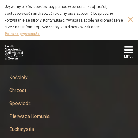
Ogłoszenia
Przejdź
Używamy plików cookies, aby pomóc w personalizacji treści,
do
dostosowywać i analizować reklamy oraz zapewnić bezpieczne
-
×
głównej
korzystanie ze strony. Kontynuując, wyrażasz zgodę na gromadzenie
treści
przez nas informacji. Szczegóły znajdziesz w zakładce:
Parafia
Polityka prywatności
.
Narodzenia
Najświętszej
MENU
Maryi
Kościoły
Panny
Chrzest
w
Spowiedź
Żywcu
Pierwsza Komunia
Eucharystia