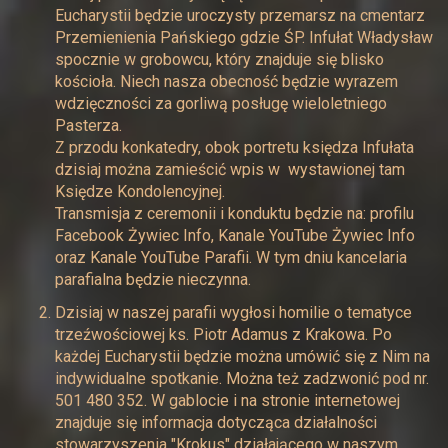
Eucharystii będzie uroczysty przemarsz na cmentarz
Przemienienia Pańskiego gdzie ŚP. Infułat Władysław
spocznie w grobowcu, który znajduje się blisko
kościoła. Niech nasza obecność będzie wyrazem
wdzięczności za gorliwą posługę wieloletniego
Pasterza.
Z przodu konkatedry, obok portretu księdza Infułata
dzisiaj można zamieścić wpis w wystawionej tam
Księdze Kondolencyjnej.
Transmisja z ceremonii i konduktu będzie na: profilu
Facebook Żywiec Info, Kanale YouTube Żywiec Info
oraz Kanale YouTube Parafii. W tym dniu kancelaria
parafialna będzie nieczynna.
Dzisiaj w naszej parafii wygłosi homilie o tematyce
trzeźwościowej ks. Piotr Adamus z Krakowa. Po
każdej Eucharystii będzie można umówić się z Nim na
indywidualne spotkanie. Można też zadzwonić pod nr.
501 480 352. W gablocie i na stronie internetowej
znajduje się informacja dotycząca działalności
stowarzyszenia "Krokus" działającego w naszym