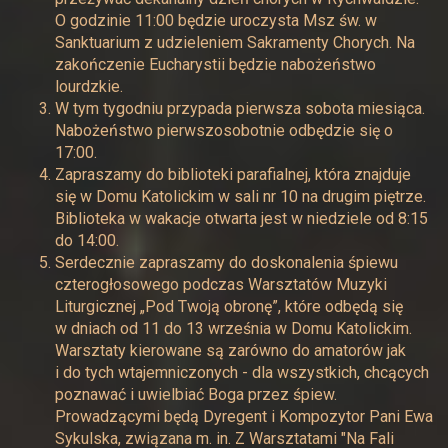
O godzinie 11:00 będzie uroczysta Msz św. w
Sanktuarium z udzieleniem Sakramenty Chorych. Na
zakończenie Eucharystii będzie nabożeństwo
lourdzkie.
W tym tygodniu przypada pierwsza sobota miesiąca.
Nabożeństwo pierwszosobotnie odbędzie się o
17:00.
Zapraszamy do biblioteki parafialnej, która znajduje
się w Domu Katolickim w sali nr 10 na drugim piętrze.
Biblioteka w wakacje otwarta jest w niedziele od 8:15
do 14:00.
Serdecznie zapraszamy do doskonalenia śpiewu
czterogłosowego podczas Warsztatów Muzyki
Liturgicznej „Pod Twoją obronę”, które odbędą się
w dniach od 11 do 13 września w Domu Katolickim.
Warsztaty kierowane są zarówno do amatorów jak
i do tych wtajemniczonych - dla wszystkich, chcących
poznawać i uwielbiać Boga przez śpiew.
Prowadzącymi będą Dyregent i Kompozytor Pani Ewa
Sykulska, związana m. in. Z Warsztatami "Na Fali