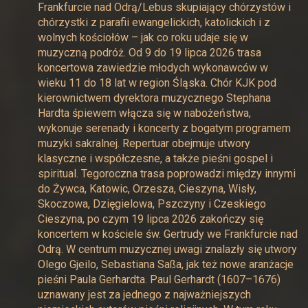
Frankfurcie nad Odrą/Lebus skupiający chórzystów i
chórzystki z parafii ewangelickich, katolickich i z
wolnych kościołów – jak co roku udaje się w
muzyczną podróż. Od 9 do 19 lipca 2026 trasa
koncertowa zawiedzie młodych wykonawców w
wieku 11 do 18 lat w region Śląska. Chór KJK pod
kierownictwem dyrektora muzycznego Stephana
Hardta śpiewem włącza się w nabożeństwa,
wykonuje serenady i koncerty z bogatym programem
muzyki sakralnej. Repertuar obejmuje utwory
klasyczne i współczesne, a także pieśni gospel i
spiritual. Tegoroczna trasa poprowadzi między innymi
do Żywca, Katowic, Orzesza, Cieszyna, Wisły,
Skoczowa, Dzięgielowa, Pszczyny i Czeskiego
Cieszyna, po czym 19 lipca 2026 zakończy się
koncertem w kościele św. Gertrudy we Frankfurcie nad
Odrą. W centrum muzycznej uwagi znalazły się utwory
Olego Gjeilo, Sebastiana Saßa, jak też nowe aranżacje
pieśni Paula Gerhardta. Paul Gerhardt (1607–1676)
uznawany jest za jednego z najważniejszych