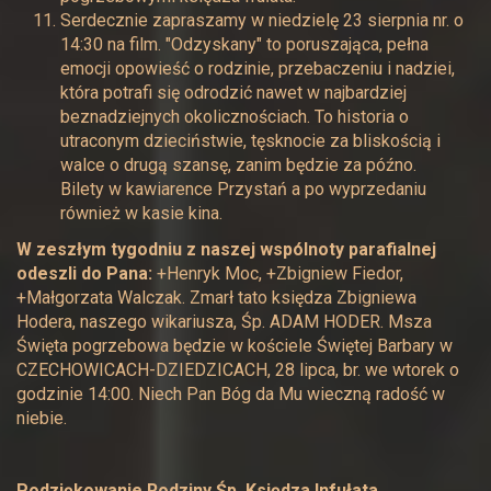
Serdecznie zapraszamy w niedzielę 23 sierpnia nr. o
14:30 na film. "Odzyskany" to poruszająca, pełna
emocji opowieść o rodzinie, przebaczeniu i nadziei,
która potrafi się odrodzić nawet w najbardziej
beznadziejnych okolicznościach. To historia o
utraconym dzieciństwie, tęsknocie za bliskością i
walce o drugą szansę, zanim będzie za późno.
Bilety w kawiarence Przystań a po wyprzedaniu
również w kasie kina.
W zeszłym tygodniu z naszej wspólnoty parafialnej
odeszli do Pana:
+Henryk Moc, +Zbigniew Fiedor,
+Małgorzata Walczak. Zmarł tato księdza Zbigniewa
Hodera, naszego wikariusza, Śp. ADAM HODER. Msza
Święta pogrzebowa będzie w kościele Świętej Barbary w
CZECHOWICACH-DZIEDZICACH, 28 lipca, br. we wtorek o
godzinie 14:00. Niech Pan Bóg da Mu wieczną radość w
niebie.
Podziękowanie Rodziny Śp. Księdza Infułata