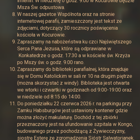
imienin. W niedzielę o godz. 9.00 w Kocurowie będzie
Msza Św. odpustowa.
W naszej gazetce Wspólnota oraz na stronie
internetowej parafii, zamieszczony jest tekst ze
zdjęciami, dotyczący 30 rocznicy poświęcenia
kościoła w Kocurowie.
Zapraszamy na nabożeństwa ku czci Najświętszego
Serca Pana Jezusa, które są odprawiane w
Konkatedrze o godz. 17.30 a w kościele św. Krzyża
po Mszy św. o godz. 9.00 rano.
Zapraszamy do biblioteki parafialnej, która znajduje
się w Domu Katolickim w sali nr 10 na drugim piętrze
(można skorzystać z windy). Biblioteka jest otwarta
we wtorki i czwartki w godzinach od 9:00-19:00 oraz
w niedziele od 8:15 do 14:00.
Do poniedziałku 22 czerwca 2026 r. na parkingu przy
Zamku Habsburgów jest ustawiony kontener gdzie
można złożyć makulaturę. Dochód z tej zbiórki
przeznaczony jest na ufundowanie szpitala w Kongo,
budowanego przez pochodzącą z Żywiecczyzny,
siostrę Esterę ze zgromadzenia Sióstr Salwatorianek.