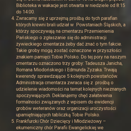
Biblioteka w wakacje jest otwarta w niedziele od 8:15
do 14:00.
Zwracamy się z uprzejmą prośbą do tych parafian
których krewni brali udział w Powstaniach Śląskich, a
którzy spoczywają na cmentarzu Przemienienia
Pańskiego o zgłaszanie się do administracji
żywieckiego cmentarza żeby dać znać o tym fakcie.
Takie groby mogą zostać oznaczone w przyszłości
znakiem pamięci Tobie Polsko. Do tej pory na naszym
cmentarzu oznaczono trzy groby: Tadeusza Janicha,
Romana Miodońskiego i Edmunda Zyzaka. Trwają
kwerendy sprawdzające 5 kolejnych powstańców.
Administracja cmentarza zwraca się z prośbą o
udzielenie wiadomości na temat kolejnych nieznanych
spoczywających. Deklarujemy chęć załatwienia
formalności związanych z wpisem do ewidencji
grobów weteranów oraz organizacji uroczystości
upamiętniających tabliczką Tobie Polsko.
Frankfurcki Chór Dziecięcy i Młodzieżowy –
ekumeniczny chór Parafii Ewangelickiej we