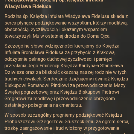
Władysława Fidelusa
Rodzina śp. Księdza Infułata Władysława Fidelusa składa z
serca płynące podziękowanie wszystkim, którzy modlitwą,
obecnością, życzliwością i okazanym wsparciem
towarzyszyli Mu w ostatniej drodze do Domu Ojca.
Szczególne słowa wdzięczności kierujemy do Księdza
Infułata Bronisława Fidelusa za przybycie z Krakowa,
odczytanie pełnego duchowej życzliwości i pamięci
przesłania Jego Eminencji Księdza Kardynała Stanisława
Dziwisza oraz za bliskość okazaną naszej rodzinie w tych
trudnych chwilach. Serdecznie dziękujemy również Księdzu
Biskupowi Romanowi Pindlowi za przewodniczenie Mszy
Świętej pogrzebowej oraz Księdzu Biskupowi Piotrowi
Gregerowi za modlitwę i przewodniczenie obrzędom
ostatniego pożegnania na cmentarzu.
W sposób szczególny pragniemy podziękować Księdzu
Proboszczowi Grzegorzowi Gruszeckiemu za ogrom serca,
troskę, zaangażowanie i trud włożony w przygotowanie