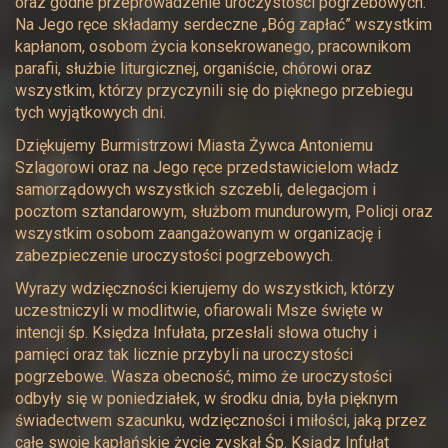
oraz godne przeprowadzenie uroczystości pogrzebowych.
Na Jego ręce składamy serdeczne „Bóg zapłać” wszystkim
kapłanom, osobom życia konsekrowanego, pracownikom
parafii, służbie liturgicznej, organiście, chórowi oraz
wszystkim, którzy przyczynili się do pięknego przebiegu
tych wyjątkowych dni.
Dziękujemy Burmistrzowi Miasta Żywca Antoniemu
Szlagorowi oraz na Jego ręce przedstawicielom władz
samorządowych wszystkich szczebli, delegacjom i
pocztom sztandarowym, służbom mundurowym, Policji oraz
wszystkim osobom zaangażowanym w organizację i
zabezpieczenie uroczystości pogrzebowych.
Wyrazy wdzięczności kierujemy do wszystkich, którzy
uczestniczyli w modlitwie, ofiarowali Msze święte w
intencji śp. Księdza Infułata, przesłali słowa otuchy i
pamięci oraz tak licznie przybyli na uroczystości
pogrzebowe. Wasza obecność, mimo że uroczystości
odbyły się w poniedziałek, w środku dnia, była pięknym
świadectwem szacunku, wdzięczności i miłości, jaką przez
całe swoje kapłańskie życie zyskał Śp. Ksiądz Infułat