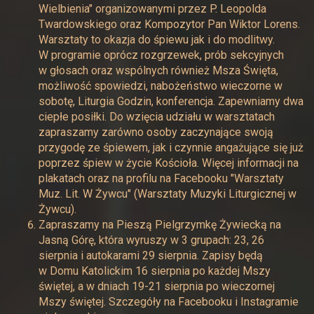
Wielbienia" organizowanymi przez P. Leopolda
Twardowskiego oraz Kompozytor Pan Wiktor Lorens.
Warsztaty to okazja do śpiewu jak i do modlitwy.
W programie oprócz rozgrzewek, prób sekcyjnych
w głosach oraz wspólnych również Msza Święta,
możliwość spowiedzi, nabożeństwo wieczorne w
sobotę, Liturgia Godzin, konferencja. Zapewniamy dwa
ciepłe posiłki. Do wzięcia udziału w warsztatach
zapraszamy zarówno osoby zaczynające swoją
przygodę ze śpiewem, jak i czynnie angażujące się już
poprzez śpiew w życie Kościoła. Więcej informacji na
plakatach oraz na profilu na Facebooku "Warsztaty
Muz. Lit. W Żywcu" (Warsztaty Muzyki Liturgicznej w
Żywcu).
Zapraszamy na Pieszą Pielgrzymkę Żywiecką na
Jasną Górę, która wyruszy w 3 grupach: 23, 26
sierpnia i autokarami 29 sierpnia. Zapisy będą
w Domu Katolickim 16 sierpnia po każdej Mszy
świętej, a w dniach 19-21 sierpnia po wieczornej
Mszy świętej. Szczegóły na Facebooku i Instagramie