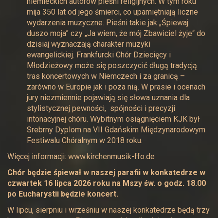
niemieckich autorów pieśni religijnych. W tym roku
mija 350 lat od jego śmierci, co upamiętniają liczne
wydarzenia muzyczne. Pieśni takie jak „Śpiewaj
duszo moja” czy „Ja wiem, że mój Zbawiciel żyje“ do
dzisiaj wyznaczają charakter muzyki
ewangelickiej. Frankfurcki Chór Dziecięcy i
Młodzieżowy może się poszczycić długą tradycją
tras koncertowych w Niemczech i za granicą –
zarówno w Europie jak i poza nią. W prasie i ocenach
jury niezmiennie pojawiają się słowa uznania dla
stylistycznej pewności, spójności i precyzji
intonacyjnej chóru. Wybitnym osiągnięciem KJK był
Srebrny Dyplom na VII Gdańskim Międzynarodowym
Festiwalu Chóralnym w 2018 roku.
Więcej informacji:
www.kirchenmusik-ffo.de
Chór będzie śpiewał w naszej parafii w konkatedrze w
czwartek 16 lipca 2026 roku na Mszy św. o godz. 18.00
po Eucharystii będzie koncert.
W lipcu, sierpniu i wrześniu w naszej konkatedrze będą trzy