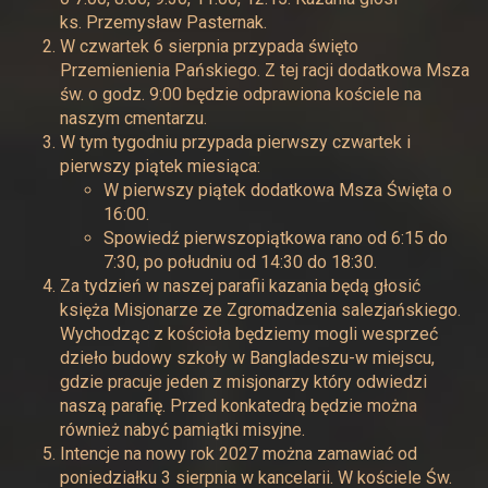
ks. Przemysław Pasternak.
W czwartek 6 sierpnia przypada święto
Przemienienia Pańskiego. Z tej racji dodatkowa Msza
św. o godz. 9:00 będzie odprawiona kościele na
naszym cmentarzu.
W tym tygodniu przypada pierwszy czwartek i
pierwszy piątek miesiąca:
W pierwszy piątek dodatkowa Msza Święta o
16:00.
Spowiedź pierwszopiątkowa rano od 6:15 do
7:30, po południu od 14:30 do 18:30.
Za tydzień w naszej parafii kazania będą głosić
księża Misjonarze ze Zgromadzenia salezjańskiego.
Wychodząc z kościoła będziemy mogli wesprzeć
dzieło budowy szkoły w Bangladeszu-w miejscu,
gdzie pracuje jeden z misjonarzy który odwiedzi
naszą parafię. Przed konkatedrą będzie można
również nabyć pamiątki misyjne.
Intencje na nowy rok 2027 można zamawiać od
poniedziałku 3 sierpnia w kancelarii. W kościele Św.