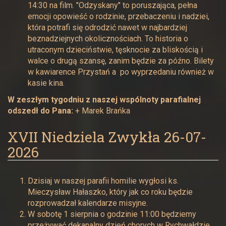
14:30 na film. "Odzyskany" to poruszająca, pełna
emocji opowieść o rodzinie, przebaczeniu i nadziei,
która potrafi się odrodzić nawet w najbardziej
beznadziejnych okolicznościach. To historia o
utraconym dzieciństwie, tęsknocie za bliskością i
walce o drugą szansę, zanim będzie za późno. Bilety
w kawiarence Przystań a po wyprzedaniu również w
kasie kina.
W zeszłym tygodniu z naszej wspólnoty parafialnej
odszedł do Pana:
+ Marek Brańka
XVII Niedziela Zwykła 26-07-
2026
Dzisiaj w naszej parafii homilie wygłosi ks.
Mieczysław Hałaszko, który jak co roku będzie
rozprowadzał kalendarze misyjne.
W sobotę 1 sierpnia o godzinie 11:00 będziemy
przeżywać dekanalny dzień chorych w Rychwałdzie.