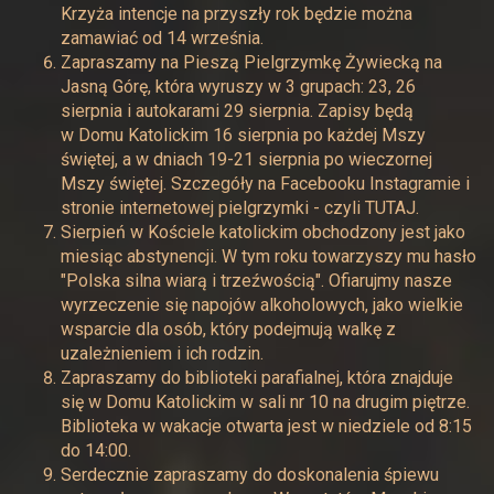
Krzyża intencje na przyszły rok będzie można
zamawiać od 14 września.
Zapraszamy na Pieszą Pielgrzymkę Żywiecką na
Jasną Górę, która wyruszy w 3 grupach: 23, 26
sierpnia i autokarami 29 sierpnia. Zapisy będą
w Domu Katolickim 16 sierpnia po każdej Mszy
świętej, a w dniach 19-21 sierpnia po wieczornej
Mszy świętej. Szczegóły na Facebooku Instagramie i
stronie internetowej pielgrzymki - czyli
TUTAJ
.
Sierpień w Kościele katolickim obchodzony jest jako
miesiąc abstynencji. W tym roku towarzyszy mu hasło
"Polska silna wiarą i trzeźwością". Ofiarujmy nasze
wyrzeczenie się napojów alkoholowych, jako wielkie
wsparcie dla osób, który podejmują walkę z
uzależnieniem i ich rodzin.
Zapraszamy do biblioteki parafialnej, która znajduje
się w Domu Katolickim w sali nr 10 na drugim piętrze.
Biblioteka w wakacje otwarta jest w niedziele od 8:15
do 14:00.
Serdecznie zapraszamy do doskonalenia śpiewu