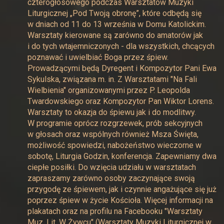
czterogłosowego podczas Warsztatów Muzyki
Liturgicznej „Pod Twoją obronę”, które odbędą się
w dniach od 11 do 13 września w Domu Katolickim.
Warsztaty kierowane są zarówno do amatorów jak
i do tych wtajemniczonych - dla wszystkich, chcących
poznawać i uwielbiać Boga przez śpiew.
Prowadzącymi będą Dyregent i Kompozytor Pani Ewa
Sykulska, związana m. in. Z Warsztatami "Na Fali
Wielbienia" organizowanymi przez P. Leopolda
Twardowskiego oraz Kompozytor Pan Wiktor Lorens.
Warsztaty to okazja do śpiewu jak i do modlitwy.
W programie oprócz rozgrzewek, prób sekcyjnych
w głosach oraz wspólnych również Msza Święta,
możliwość spowiedzi, nabożeństwo wieczorne w
sobotę, Liturgia Godzin, konferencja. Zapewniamy dwa
ciepłe posiłki. Do wzięcia udziału w warsztatach
zapraszamy zarówno osoby zaczynające swoją
przygodę ze śpiewem, jak i czynnie angażujące się już
poprzez śpiew w życie Kościoła. Więcej informacji na
plakatach oraz na profilu na Facebooku "Warsztaty
Muz. Lit. W Żywcu" (Warsztaty Muzyki Liturgicznej w