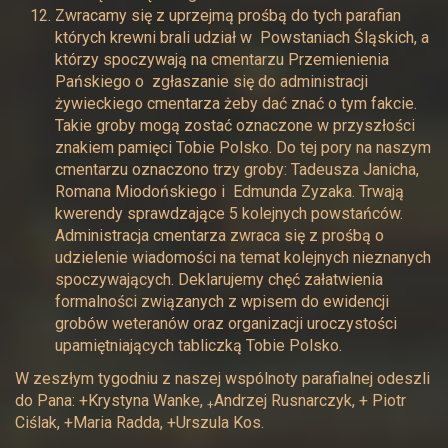
Zwracamy się z uprzejmą prośbą do tych parafian
których krewni brali udział w Powstaniach Śląskich, a
którzy spoczywają na cmentarzu Przemienienia
Pańskiego o zgłaszanie się do administracji
żywieckiego cmentarza żeby dać znać o tym fakcie.
Takie groby mogą zostać oznaczone w przyszłości
znakiem pamięci Tobie Polsko. Do tej pory na naszym
cmentarzu oznaczono trzy groby: Tadeusza Janicha,
Romana Miodońskiego i Edmunda Zyzaka. Trwają
kwerendy sprawdzające 5 kolejnych powstańców.
Administracja cmentarza zwraca się z prośbą o
udzielenie wiadomości na temat kolejnych nieznanych
spoczywających. Deklarujemy chęć załatwienia
formalności związanych z wpisem do ewidencji
grobów weteranów oraz organizacji uroczystości
upamiętniających tabliczką Tobie Polsko.
W zeszłym tygodniu z naszej wspólnoty parafialnej odeszli
do Pana: +Krystyna Wanke,
Andrzej Rusnarczyk, + Piotr
+
Ciślak, +Maria Radda, +Urszula Kos.