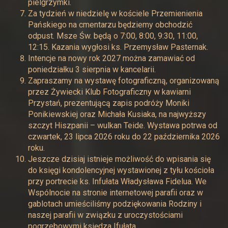
pielgrzymki.
Za tydzień w niedzielę w kościele Przemienienia
Pańskiego na cmentarzu będziemy obchodzić
odpust. Msze Św. będą o 7:00, 8:00, 9:30, 11:00,
12:15. Kazania wygłosi ks. Przemysław Pasternak.
Intencje na nowy rok 2027 można zamawiać od
poniedziałku 3 sierpnia w kancelarii.
Zapraszamy na wystawę fotograficzną, organizowaną
przez Żywiecki Klub Fotograficzny w kawiarni
Przystań, prezentującą zapis podróży Moniki
Ponikiewskiej oraz Michała Kusiaka, na najwyższy
szczyt Hiszpanii – wulkan Teide. Wystawa potrwa od
czwartek, 23 lipca 2026 roku do 22 października 2026
roku.
Jeszcze dzisiaj istnieje możliwość do wpisania się
do księgi kondolencyjnej wystawionej z tyłu kościoła
przy portrecie ks. Infułata Władysława Fidelua. We
Wspólnocie na stronie internetowej parafii oraz w
gablotach umieściliśmy podziękowania Rodziny i
naszej parafii w związku z uroczystościami
pogrzebowymi księdza Ifułata.