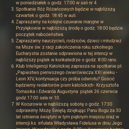
w poniedziałek o godz. 17:00 w sali nr 4.
Spotkanie Róż Różańcowych będzie w najbliższą
czwartek o godz. 18:45 w auli.
Zapraszamy na kolejne czuwanie maryjne w
Przyłękowie w najbliższą środę o godz. 18:00 będzie
początek nabożeństwa.
Zapraszamy nauczycieli, rodziców, dzieci i młodzież
na Msze św. z racji zakończenia roku szkolnego.
Eucharystia zostanie odprawiona w tej intencji w
najbliższy piątek w konkatedrze o godz. 8:00 rano.
Klub Inteligencji Katolickiej zaprasza na spotkanie pt.
„Papiestwo pierwszego ćwierćwiecza XXI wieku -
Leon XIV, kontynuacja czy próba odwrotu? Gościć
będziemy redaktorów pism katolickich- Krzysztofa
Tomasika i Edwarda Augustyna piątek 26 czerwca
godz.17.00 sala nr 10.
W Kocurowie w najbliższą sobotę o godz. 17:30
odprawimy Mszę Świętą dziękując Panu Bogu za 30
lat istnienia świątyni w tym pięknym miejscu oraz w
intencji ks. infułata Władysława Fidelusa w dniu Jego