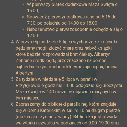
W pierwszy piątek dodatkowa Msza Święta o
16:00,
Spowiedź pierwszopiątkowa rano od 6:15 do
7:30, po południu od 14:30 do 18:00
Nabożeństwo pierwszosobotnie odbędzie się o
17:00.
W przyszłą niedziele 5 lipca wychodząc z kościoła
będziemy mogli złożyć ofiarę oraz nabyć książki
które będzie rozprowadzał brat Aleksy, Albertyn.
Zebrane środki będą przeznaczone na pomoc
najbiedniejszym osobom którymi zajmują się bracia
Albertyni
Za tydzień w niedzielę 5 lipca w parafii w
Przyłękowie o godzinie 11:00 odbędzie się uroczysta
Msza święta w 140 rocznicę objawień maryjnych w
tym miejscu.
Zapraszamy do biblioteki parafialnej, która znajduje
się w Domu Katolickim w sali nr 10 na drugim piętrze
(można skorzystać z windy). Biblioteka jest otwarta
we wtorki i czwartki w godzinach od 9:00-19:00 oraz