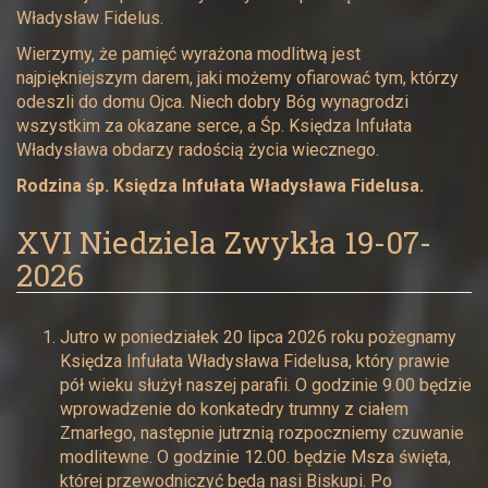
Władysław Fidelus.
Wierzymy, że pamięć wyrażona modlitwą jest
najpiękniejszym darem, jaki możemy ofiarować tym, którzy
odeszli do domu Ojca. Niech dobry Bóg wynagrodzi
wszystkim za okazane serce, a Śp. Księdza Infułata
Władysława obdarzy radością życia wiecznego.
Rodzina śp. Księdza Infułata Władysława Fidelusa.
XVI Niedziela Zwykła 19-07-
2026
Jutro w poniedziałek 20 lipca 2026 roku pożegnamy
Księdza Infułata Władysława Fidelusa, który prawie
pół wieku służył naszej parafii. O godzinie 9.00 będzie
wprowadzenie do konkatedry trumny z ciałem
Zmarłego, następnie jutrznią rozpoczniemy czuwanie
modlitewne. O godzinie 12.00. będzie Msza święta,
której przewodniczyć będą nasi Biskupi. Po