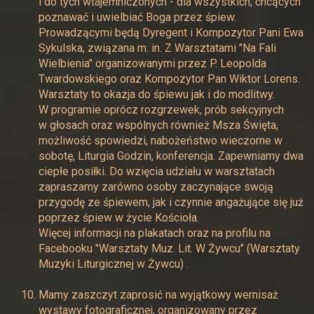
i do tych wtajemniczonych - dla wszystkich, chcących
poznawać i uwielbiać Boga przez śpiew.
Prowadzącymi będą Dyregent i Kompozytor Pani Ewa
Sykulska, związana m. in. Z Warsztatami "Na Fali
Wielbienia" organizowanymi przez P. Leopolda
Twardowskiego oraz Kompozytor Pan Wiktor Lorens.
Warsztaty to okazja do śpiewu jak i do modlitwy.
W programie oprócz rozgrzewek, prób sekcyjnych
w głosach oraz wspólnych również Msza Święta,
możliwość spowiedzi, nabożeństwo wieczorne w
sobotę, Liturgia Godzin, konferencja. Zapewniamy dwa
ciepłe posiłki. Do wzięcia udziału w warsztatach
zapraszamy zarówno osoby zaczynające swoją
przygodę ze śpiewem, jak i czynnie angażujące się już
poprzez śpiew w życie Kościoła.
Więcej informacji na plakatach oraz na profilu na
Facebooku "Warsztaty Muz. Lit. W Żywcu" (Warsztaty
Muzyki Liturgicznej w Żywcu) .
Mamy zaszczyt zaprosić na wyjątkowy wernisaż
wystawy fotograficznej, organizowany przez