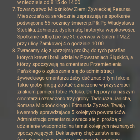
w niedziele od 8:15 do 14:00.
Towarzystwo Miłośników Ziemi Żywieckiej Resursa
Mieszczańska serdecznie zapraszają na spotkanie
poświęcone 55 rocznicy śmierci p.Płk.Pp Władysława
Steblika, żołnierza, dyplomatę, historyka wojskowości.
Spotkanie odbędzie się 30 czerwca w Galerii TMZŻ
przy ulicy Zamkowej 4 o godzinie 10.00.
Zwracamy się z uprzejmą prośbą do tych parafian
których krewni brali udział w Powstaniach Śląskich, a
którzy spoczywają na cmentarzu Przemienienia
Pańskiego o zgłaszanie się do administracji
żywieckiego cmentarza żeby dać znać o tym fakcie.
Takie groby mogą zostać oznaczone w przyszłości
znakiem pamięci Tobie Polsko. Do tej pory na naszym
cmentarzu oznaczono trzy groby: Tadeusza Janicha,
Romana Miodońskiego i Edmunda Zyzaka. Trwają
kwerendy sprawdzające 5 kolejnych powstańców.
Administracja cmentarza zwraca się z prośbą o
udzielenie wiadomości na temat kolejnych nieznanych
spoczywających. Deklarujemy chęć załatwienia
formalności związanych z wpisem do ewidencji