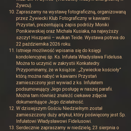
Żywcu).
Zapraszamy na wystawę fotograficzną, organizowaną
przez Żywiecki Klub Fotograficzny w kawiarni
Przystań, prezentującą zapis podróży Moniki
Ponikiewskiej oraz Michała Kusiaka, na najwyższy
szczyt Hiszpanii – wulkan Teide. Wystawa potrwa do
22 października 2026 roku.
Istnieje możliwość wpisania się do księgi
kondolencyjnej śp. Ks. Infułata Władysława Fidelusa.
Można to uczynić w zakrystii Konkatedry.
Przypominamy, że w książce : „Żywieckie kościoły”
którą można nabyć w kawiarni Przystań
zamieszczony jest wywiad z ks. Infułatem
podsumowujący Jego posługę w naszej parafii.
Można tam również znaleźć ciekawe zdjęcia
dokumentujące Jego działalność.
W dzisiejszym Gościu Niedzielnym został
zamieszczony duży artykuł, który poświęcony jest Śp.
Infułatowi Władysławowi Fidelusowi.
Serdecznie zapraszamy w niedzielę, 23 sierpnia o