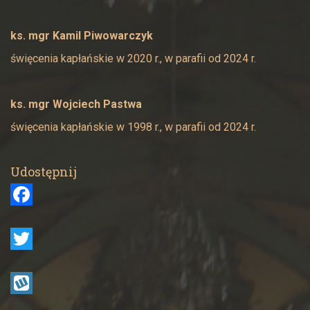
ks. mgr Kamil Piwowarczyk
święcenia kapłańskie w 2020 r., w parafii od 2024 r.
ks. mgr Wojciech Pastwa
święcenia kapłańskie w 1998 r., w parafii od 2024 r.
Udostępnij
F
a
c
T
e
w
b
i
W