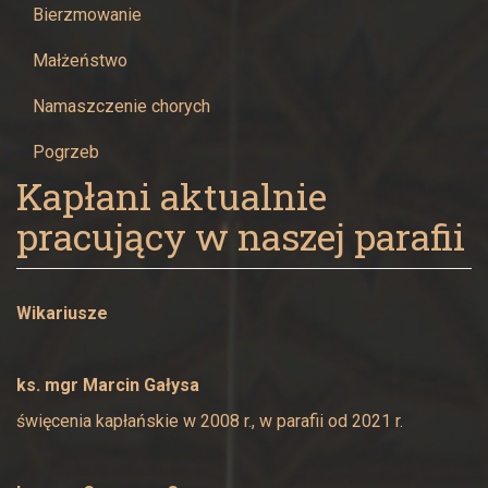
Maryi
Bierzmowanie
Panny
Małżeństwo
w
Namaszczenie chorych
Pogrzeb
Żywcu
Kapłani aktualnie
pracujący w naszej parafii
Wikariusze
ks. mgr Marcin Gałysa
święcenia kapłańskie w 2008 r., w parafii od 2021 r.