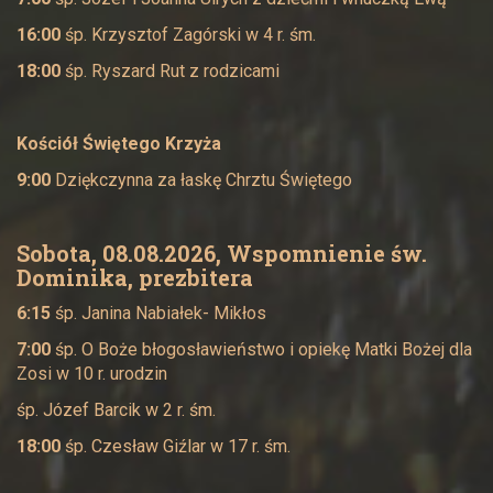
16:00
śp. Krzysztof Zagórski w 4 r. śm.
18:00
śp. Ryszard Rut z rodzicami
Kościół Świętego Krzyża
9:00
Dziękczynna za łaskę Chrztu Świętego
Sobota, 08.08.2026, Wspomnienie św.
Dominika, prezbitera
6:15
śp. Janina Nabiałek- Mikłos
7:00
śp. O Boże błogosławieństwo i opiekę Matki Bożej dla
Zosi w 10 r. urodzin
śp. Józef Barcik w 2 r. śm.
18:00
śp. Czesław Giźlar w 17 r. śm.