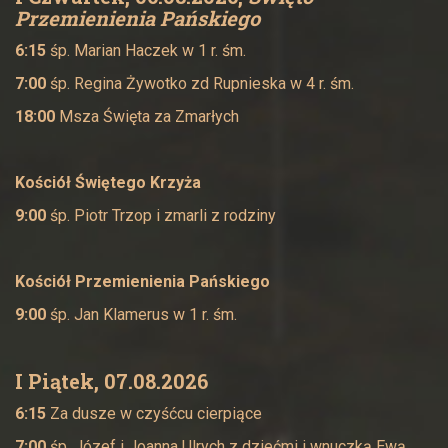
Przemienienia Pańskiego
6:15
śp. Marian Haczek w 1 r. śm.
7:00
śp. Regina Żywotko zd Rupnieska w 4 r. śm.
18:00
Msza Święta za Zmarłych
Kościół Świętego Krzyża
9:00
śp. Piotr Trzop i zmarli z rodziny
Kościół
Przemienienia Pańskiego
9:00
śp. Jan Klamerus w 1 r. śm.
I Piątek, 07.08.2026
6:15
Za dusze w czyśćcu cierpiące
7:00
śp. Józef i Joanna Ulrych z dziećmi i wnuczką Ewą