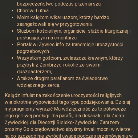
bezpieczeństwo podczas przemarszu,
Chórowi Lutnia,
Moim księżom wikariuszom, którzy bardzo
zaangażowali się w przygotowania.
Służbom kościelnym, organiście, służbie liturgicznej i
posługującym na cmentarzu.
Portalowi Żywiec info za transmisje uroczystości
pogrzebowych.
Wszystkim gościom, zwłaszcza krewnym, którzy
przybyli z Zembrzyc i okolic ze swoim
duszpasterzem,
A także drogim parafianom za świadectwo
wdzięcznego serca.
Ksiądz Infułat na zakończenie uroczystości religijnych
wielokrotnie wypowiadał tego typu podziękowania. Dzisiaj
my pragniemy wyrazić Mu wdzięczność za to półwiecze
jego gorliwej posługi: dla parafii, dla dekanatu, dla Ziemi
Żywieckiej, dla Diecezji Bielsko-Żywieckiej. Zarazem
prosimy Go o orędownictwo abyśmy trwali mocni w wierze
na co szczególnie zwrócił uwagę podczas przemówienia w