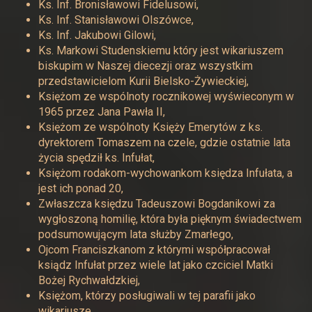
Ks. Inf. Bronisławowi Fidelusowi,
Ks. Inf. Stanisławowi Olszówce,
Ks. Inf. Jakubowi Gilowi,
Ks. Markowi Studenskiemu który jest wikariuszem
biskupim w Naszej diecezji oraz wszystkim
przedstawicielom Kurii Bielsko-Żywieckiej,
Księżom ze wspólnoty rocznikowej wyświeconym w
1965 przez Jana Pawła II,
Księżom ze wspólnoty Księży Emerytów z ks.
dyrektorem Tomaszem na czele, gdzie ostatnie lata
życia spędził ks. Infułat,
Księżom rodakom-wychowankom księdza Infułata, a
jest ich ponad 20,
Zwłaszcza księdzu Tadeuszowi Bogdanikowi za
wygłoszoną homilię, która była pięknym świadectwem
podsumowującym lata służby Zmarłego,
Ojcom Franciszkanom z którymi współpracował
ksiądz Infułat przez wiele lat jako czciciel Matki
Bożej Rychwałdzkiej,
Księżom, którzy posługiwali w tej parafii jako
wikariusze,