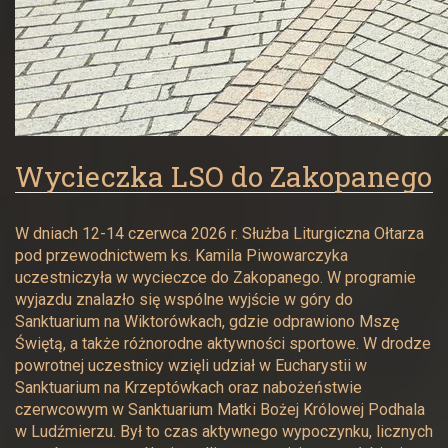
Wycieczka LSO do Zakopanego
W dniach 12-14 czerwca 2026 r. Służba Liturgiczna Ołtarza
pod przewodnictwem ks. Kamila Piwowarczyka
uczestniczyła w wycieczce do Zakopanego. W programie
wyjazdu znalazło się wspólne wyjście w góry do
Sanktuarium na Wiktorówkach, gdzie odprawiono Mszę
Świętą, a także różnorodne aktywności sportowe. W drodze
powrotnej uczestnicy wzięli udział w Eucharystii w
Sanktuarium na Krzeptówkach oraz nabożeństwie
czerwcowym w Sanktuarium Matki Bożej Królowej Podhala
w Ludźmierzu. Był to czas aktywnego wypoczynku, licznych