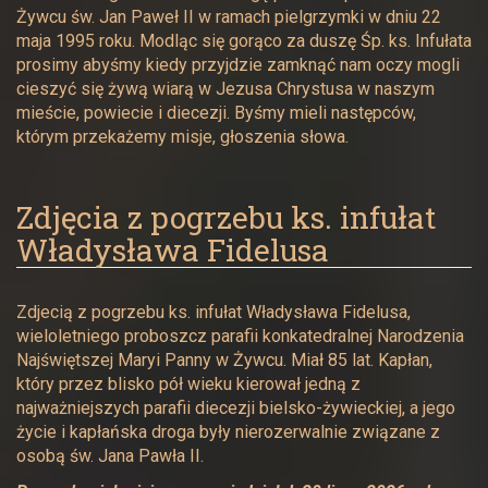
Żywcu św. Jan Paweł II w ramach pielgrzymki w dniu 22
maja 1995 roku. Modląc się gorąco za duszę Śp. ks. Infułata
prosimy abyśmy kiedy przyjdzie zamknąć nam oczy mogli
cieszyć się żywą wiarą w Jezusa Chrystusa w naszym
mieście, powiecie i diecezji. Byśmy mieli następców,
którym przekażemy misje, głoszenia słowa.
Zdjęcia z pogrzebu ks. infułat
Władysława Fidelusa
Zdjecią z pogrzebu ks. infułat Władysława Fidelusa,
wieloletniego proboszcz parafii konkatedralnej Narodzenia
Najświętszej Maryi Panny w Żywcu. Miał 85 lat. Kapłan,
który przez blisko pół wieku kierował jedną z
najważniejszych parafii diecezji bielsko-żywieckiej, a jego
życie i kapłańska droga były nierozerwalnie związane z
osobą św. Jana Pawła II.