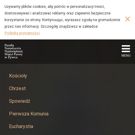
Aktualności
Przejdź
Używamy plików cookies, aby pomóc w personalizacji treści,
do
dostosowywać i analizować reklamy oraz zapewnić bezpieczne
-
×
głównej
korzystanie ze strony. Kontynuując, wyrażasz zgodę na gromadzenie
treści
przez nas informacji. Szczegóły znajdziesz w zakładce:
Parafia
Polityka prywatności
.
Narodzenia
Najświętszej
MENU
Maryi
Kościoły
Panny
Chrzest
w
Spowiedź
Żywcu
Pierwsza Komunia
Eucharystia