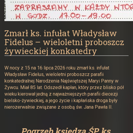
Zmarł ks. infułat Władysław
Fidelus – wieloletni proboszcz
żywieckiej konkatedry
W nocy z 15 na 16 lipca 2026 roku zmarł ks. infułat
Władysław Fidelus, wieloletni proboszcz parafii
konkatedralnej Narodzenia Najświętszej Maryi Panny w
Żywcu. Miał 85 lat. Odszedł kapłan, który przez blisko pół
wieku kierował jedną z najważniejszych parafii diecezji
bielsko-żywieckiej, a jego życie i kapłańska droga były
nierozerwalnie związane z osobą św. Jana Pawła II.
Pogrzeb księdza ŚP. ks.