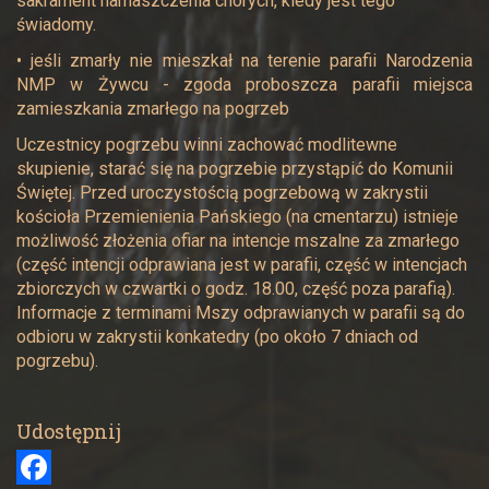
sakrament namaszczenia chorych, kiedy jest tego
świadomy.
• jeśli zmarły nie mieszkał na terenie parafii Narodzenia
NMP w Żywcu - zgoda proboszcza parafii miejsca
zamieszkania zmarłego na pogrzeb
Uczestnicy pogrzebu winni zachować modlitewne
skupienie, starać się na pogrzebie przystąpić do Komunii
Świętej. Przed uroczystością pogrzebową w zakrystii
kościoła Przemienienia Pańskiego (na cmentarzu) istnieje
możliwość złożenia ofiar na intencje mszalne za zmarłego
(część intencji odprawiana jest w parafii, część w intencjach
zbiorczych w czwartki o godz. 18.00, część poza parafią).
Informacje z terminami Mszy odprawianych w parafii są do
odbioru w zakrystii konkatedry (po około 7 dniach od
pogrzebu).
Udostępnij