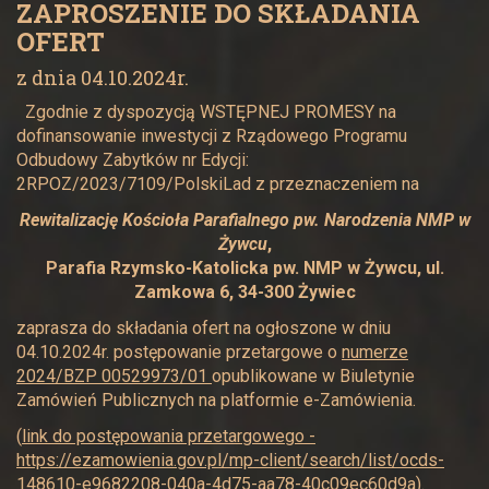
ZAPROSZENIE DO SKŁADANIA
OFERT
z dnia 04.10.2024r.
Zgodnie z dyspozycją WSTĘPNEJ PROMESY na
dofinansowanie inwestycji z Rządowego Programu
Odbudowy Zabytków nr Edycji:
2RPOZ/2023/7109/PolskiLad z przeznaczeniem na
Rewitalizację Kościoła Parafialnego pw. Narodzenia NMP w
Żywcu
,
Parafia Rzymsko-Katolicka pw. NMP w Żywcu, ul.
Zamkowa 6, 34-300 Żywiec
zaprasza do składania ofert na ogłoszone w dniu
04.10.2024r. postępowanie przetargowe o
numerze
2024/BZP 00529973/01
opublikowane w Biuletynie
Zamówień Publicznych na platformie e-Zamówienia.
(
link do postępowania przetargowego -
https://ezamowienia.gov.pl/mp-client/search/list/ocds-
148610-e9682208-040a-4d75-aa78-40c09ec60d9a
).