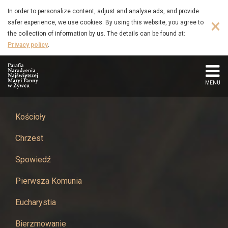
ZAMÓWIENIA
Skip
In order to personalize content, adjust and analyse ads, and provide
to
×
safer experience, we use cookies. By using this website, you agree to
PUBLICZNE
main
the collection of information by us. The details can be found at:
content
Privacy policy
.
-
Parafia
MENU
Narodzenia
Najświętszej
Kościoły
Chrzest
Maryi
Spowiedź
Panny
Pierwsza Komunia
w
Eucharystia
Żywcu
Bierzmowanie