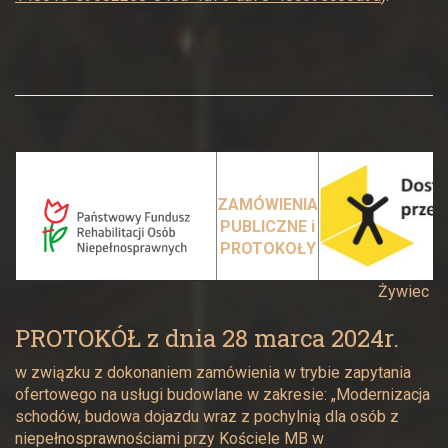
ZAMÓWIENIA
PUBLICZNE i
PROTOKOŁY
Żywiec
PROTOKÓŁ z dnia 28 marca 2024r.
w związku z dokonaniem zamówienia w trybie zapytania
ofertowego na usługi budowlane w zakresie: „Modernizacja
schodów, budowa dojazdu wraz z pochylnią dla osób z
niepełnosprawnościami przy Kościele MB w