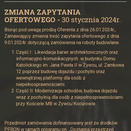
ZMIANA ZAPYTANIA
OFERTOWEGO -
30 stycznia 2024r.
Biorąc pod uwagę prośbę Oferenta z dnia 26.01.2024r.,
Zamawiający zmienia treść zapytania ofertowego z dnia
9.01.2024r. dotyczącą zamówienia na roboty budowlane:
Część I : Likwidacja barier architektonicznych oraz
informacyjno-komunikacyjnych w budynku Domu
Katolickiego im. Jana Pawła II w Żywcu, ul. Zamkowa
12 poprzez budowę dojazdu i pochylni oraz
wewnętrznej platformy dla osób z
niepełnosprawnościami.
Część II: Modernizacja schodów, budowa dojazdu
wraz z pochylnią dla osób z niepełnosprawnościami
przy Kościele MB w Żywcu/Kocurowie.
Przedmiot zamówienia dofinansowany jest ze środków
PFRON w ramach programu pn. „Dostępna przestrzeń