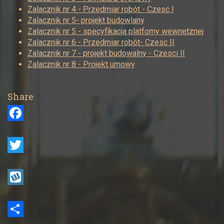
Zalacznik nr 4 - Przedmiar robót - Czesc I
Zalacznik nr 5- projekt budowlany
Zalacznik nr 5 - specyfikacja platfomy wewnetznej
Zalacznik nr 6 - Przedmiar robót- Czesc II
Zalacznik nr 7 - projekt budowalny - Czesci II
Zalacznik nr 8 - Projekt umowy
Share
F
a
c
T
e
w
b
i
W
o
t
y