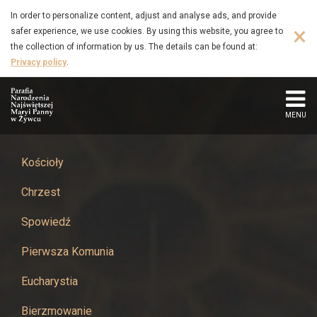
Rycerstwo
Skip
In order to personalize content, adjust and analyse ads, and provide
to
×
safer experience, we use cookies. By using this website, you agree to
Niepokalanej
main
the collection of information by us. The details can be found at:
content
Privacy policy
.
-
Parafia
MENU
Narodzenia
Najświętszej
Kościoły
Chrzest
Maryi
Spowiedź
Panny
Pierwsza Komunia
w
Eucharystia
Żywcu
Bierzmowanie