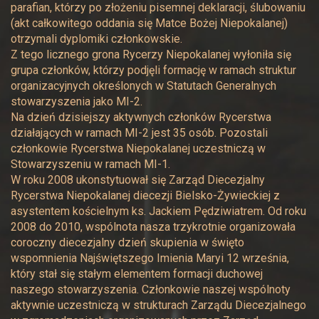
parafian, którzy po złożeniu pisemnej deklaracji, ślubowaniu
(akt całkowitego oddania się Matce Bożej Niepokalanej)
otrzymali dyplomiki członkowskie.
Z tego licznego grona Rycerzy Niepokalanej wyłoniła się
grupa członków, którzy podjęli formację w ramach struktur
organizacyjnych określonych w Statutach Generalnych
stowarzyszenia jako MI-2.
Na dzień dzisiejszy aktywnych członków Rycerstwa
działających w ramach MI-2 jest 35 osób. Pozostali
członkowie Rycerstwa Niepokalanej uczestniczą w
Stowarzyszeniu w ramach MI-1.
W roku 2008 ukonstytuował się Zarząd Diecezjalny
Rycerstwa Niepokalanej diecezji Bielsko-Żywieckiej z
asystentem kościelnym ks. Jackiem Pędziwiatrem. Od roku
2008 do 2010, wspólnota nasza trzykrotnie organizowała
coroczny diecezjalny dzień skupienia w święto
wspomnienia Najświętszego Imienia Maryi 12 września,
który stał się stałym elementem formacji duchowej
naszego stowarzyszenia. Członkowie naszej wspólnoty
aktywnie uczestniczą w strukturach Zarządu Diecezjalnego