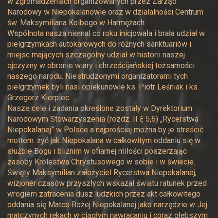
w zgromadzeniach organizowanych przez Zarząd
Narodowy w Niepokalanowie oraz w działalności Centrum
św. Maksymiliana Kolbego w Harmężach.
Wspólnota nasza niemal co roku inicjowała i brała udział w
pielgrzymkach autokarowych do różnych sanktuariów i
miejsc mających szczególny udział w historii naszej
ojczyzny w obronie wiary i chrześcijańskiej tożsamości
naszego narodu. Niestrudzonymi organizatorami tych
pielgrzymek byli nasi opiekunowie ks. Piotr Leśniak i ks.
Grzegorz Kierpiec.
Nasze cele i zadania określone zostały w Dyrektorium
Narodowym Stowarzyszenia (rozdz. II ξ 5,6) „Rycerstwa
Niepokalanej” w Polsce a najprościej można by je streścić
mottem: żyć jak Niepokalana w całkowitym oddaniu się w
służbie Bogu i bliźnim w ofiarnej miłości poszerzając
zasoby Królestwa Chrystusowego w sobie i w świecie.
Święty Maksymilian założyciel Rycerstwa Niepokalanej,
wizjoner czasów przyszłych wskazał światu ratunek przed
wrogiem zatracenia dusz ludzkich przez akt całkowitego
oddania się Matce Bożej Niepokalanej jako narzędzie w Jej
matczynych rękach w ciągłym nawracaniu i coraz głębszym