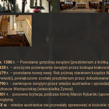
k. 1380 r.
– Powstanie gotyckiej świątyni (prezbiterium z krótką
428 r.
– uroczyste poświęcenie świątyni przez biskupa krakows
679 r.
– powstanie nowej nawy. Rok później staraniem księdza W
ywiecki), powiększone zostało prezbiterium przez dobudowanie
790 r.
- zamknięcie świątyni przez władze austriackie i sprzedaż
lżbiecie Wielopolskiej (właścicielka Żywca).
801 r.
- ponowna licytacja, podczas której Marcin Rybarski (upow
wiątynię.
IX w.
- władze austriackie nie pozwalały sprawować w kościele 