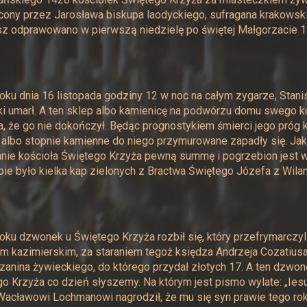
ony przez Jarosława biskupa laodyckiego, sufragana krakowski
z odprawowano w pierwszą niedzielę po świętej Małgorzacie 13
oku dnia 16 listopada godziny 12 w noc na całym zygarze, Stanis
i umarł. A ten sklep albo kamienicę na podwórzu domu swego 
a, że go nie dokończył. Będąc prognostykiem śmierci jego próg k
albo stopnie kamienne do niego przymurowane zapadły się. Jako
ie kościoła Świętego Krzyża pewną summę i pogrzebion jest w 
ie było kielka kap zielonych z Bractwa Świętego Józefa z Wil
oku dzwonek u Świętego Krzyża rozbił się, który przefrymarczy
m kazimierskim, za staraniem tegoż księdza Andrzeja Cozatius
anina żywieckiego, do którego przydał złotych 17. A ten dzwone
o Krzyża co dzień słyszemy. Na którym jest pismo wylate: „Ie
acławowi Lochmanowi nagrodził, że mu się syn prawie tego roku