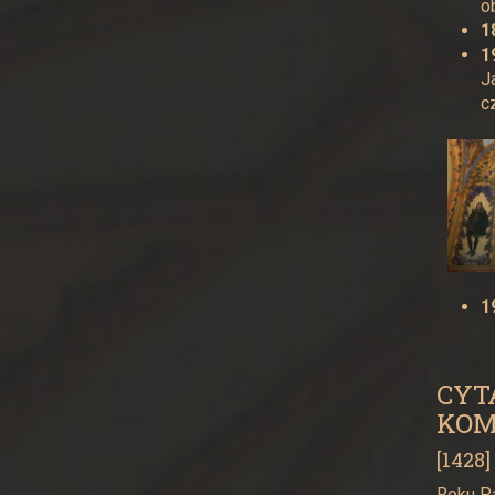
o
1
1
J
c
1
CYT
KOM
[1428]
Roku Pa