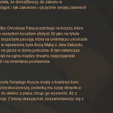
stała, że dorós[ł]wszy, do zakonu w
ąpił, i tak zakonowi i ojczyźnie swojej zaświecił
o Chrystusa Pana przybitego na krzyżu, która
e wszytkim kosztem złotych 50 jako na tytule
insza była passyja, która na cmentarzu u kościoła
i w wprawiona, była Bożą Mękę u Jana Gałuszki,
i na górze w domu położona. A tam natenczas
li na ogniu między drwami, nieprzyjaciele
ił i na cmentarzu postawiona
cioła Świętego Krzyża ścięty o kradzież koni.
ca przyskoczywszy, podwiką mu szyję okręciła a
 do daleko z placu, chcąc go wyzwolić. Aż z
cięt. Z której okazyjej kat, zeszamotawszy się z