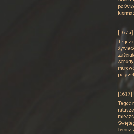
poświęc
kiermas
[1676]
Tegoż r
żywieck
zaścigł
schody 
murowan
pogrzeb
[1617]
Tegoż r
ratusze
mieszcz
Święteg
temuż W