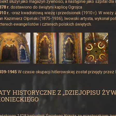
biekt służył jako magazyn żywności, a następnie jako szpital dla 
878 r.
dostawiono do świątyni kaplicę Ogrojca
910 r.
-oraz kwadratową wieżę i przedsionek (1910 r.). W wieży z
an Kazimierz Olpiński (1875-1936), lwowski artysta, wykonał poli
zterech ewangelistów i czterech polskich świętych.
939-1945
W czasie okupacji hitlerowskiej został przejęty przez 
ATY HISTORYCZNE Z „DZIEJOPISU ŻY
ONIECKIEGO
ńskiego 1428 kościółek Świętego Krzyża za miasteczkiem żywi