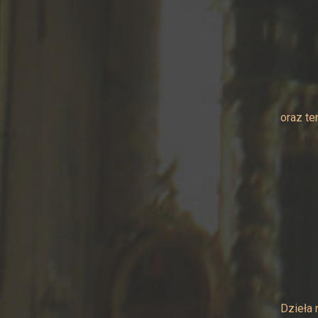
oraz te
Dzieła 