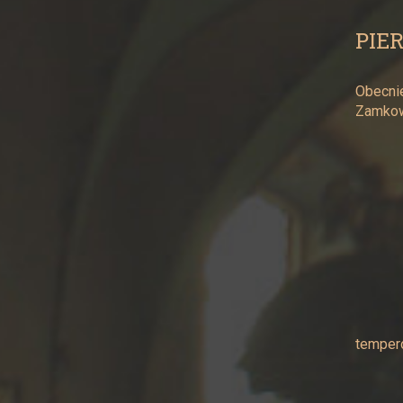
PIE
Obecnie
Zamkowa
tempero