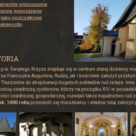
ierwotne wyposażenie
becne wyposażenie
rgany piszczałkowe
iekawostki
TORIA
 p.w. Świętego Krzyża znajduje się w centrum starej dzielnicy m
rza Franciszka Augustina, Rudzę, jak i kościółek założyli przybyl
 Thurzonów do eksploatacji bogatych pokładów rud żelaza. Inna 
nością osadniczą cystersów, którzy na początku XIV w. posiadali
ności osadniczej, gospodarczej, rozwijali także kopalnictwo rud ż
ok. 1400 roku
przenieśli się mieszkańcy i właśnie tutaj założyl