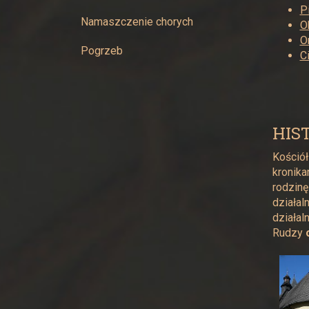
w
P
Namaszczenie chorych
O
Żywcu
O
Pogrzeb
C
HIS
Kościół
kronika
rodzinę
działal
działal
Rudzy