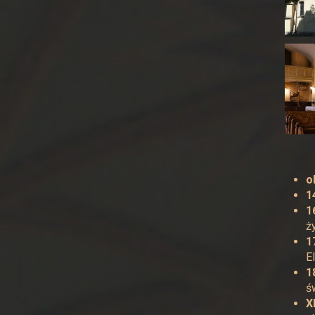
o
1
1
ż
1
E
1
ś
X