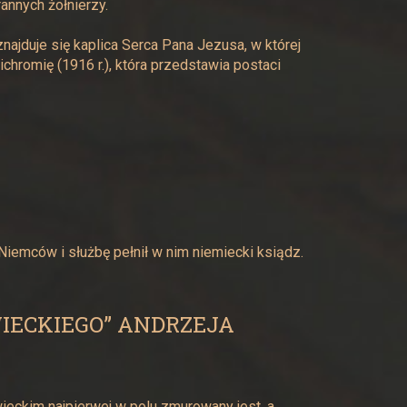
rannych żołnierzy.
najduje się kaplica Serca Pana Jezusa, w której
chromię (1916 r.), która przedstawia postaci
Niemców i służbę pełnił w nim niemiecki ksiądz.
WIECKIEGO” ANDRZEJA
eckim najpierwej w polu zmurowany jest, a