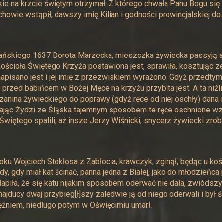
ie na krzcie świętym otrzymał. Z którego chwała Panu Bogu się 
howie wstąpił, dawszy imię Kilian i godności prowincjalskiej dost
ńskiego 1637 Dorota Marzecka, mieszczka żywiecka passyją alb
ościoła Świętego Krzyża postawiona jest, sprawiła, kosztując z
apisano jest i jej imię z przezwiskiem wyrażono. Gdyż przedtym 
 przed babińcem w Bożej Męce na krzyżu przybita jest. A ta niźl
anina żywieckiego do poprawy (gdyż ręce od niej oschły) dana 
jąc Żydzi ze Śląska tajemnym sposobem te ręce oschnione wzię
Świętego spalili, aż insze Jerzy Wiśnicki, snycerz żywiecki zrob
oku Wojciech Stokłosa z Zabłocia, krawczyk, zginął, będąc u koś
dy, gdy miał kat ścinać, panna jedna z Białej, jako do młodzień
łapiła, że się katu nijakim sposobem oderwać nie dała, zwiódszy
ajducy dwaj przybieg[ł]szy zaledwie ją od niego oderwali i był ś
ięźniem, niedługo potym w Oświęcimiu umarł.