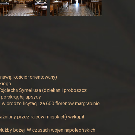
 nawą, kościół orientowany)
kiego
ojciecha Symeliusa (dziekan i proboszcz
 półokrągłej apsydy
 w drodze licytacji za 600 florenów margrabinie
ażniony przez rajców miejskich) wykupił
służby bożej. W czasach wojen napoleońskich