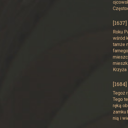
ojcowsk
Częstoc
[1637]
Roku Pa
wśród k
tamże n
farnego
mieszcz
mieszka
Krzyża 
[1684]
Tegoż r
Tego te
ręką ob
zamku h
nią i w