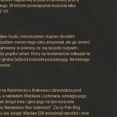
ego. W którym poświęcenie kościoła albo
 VII.
ław Suski, mieszczanin i kupiec dostatni
kosztem swoim tego roku zmurował, ale go śmierć
amienny w piwnicy, że się na poły rozpadł i
ż prędko umarł. Który na testamencie odkazał na
grobie [w]śród kościoła pod passyją. Na którego
amowic
li na Kazimierzu u Krakowa u dzwoniarza pod
a, a nakładem Wacława Lochmana, szwagra jego,
k dotąd trwa i głos jego na tym kościele
sus Nazarenus Rex Iudeorum”. Za co Pan Bóg
 we święty Wacław [28 września] narodził i imie