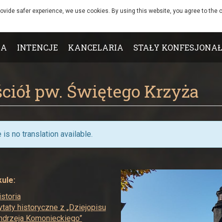
rovide safer experience, we use cookies. By using this website, you agree to the c
IA
INTENCJE
KANCELARIA
STAŁY KONFESJONAŁ
ciół pw. Świętego Krzyża
 is no translation available.
ule:
istoria
ytaty historyczne z „Dziejopisu
ndrzeja Komonieckiego”