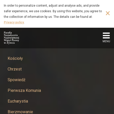
Wiara
Skip
In order to personalize content, adjust and analyse ads, and provide
to
×
safer experience, we use cookies. By using this website, you agree to
i
main
the collection of information by us. The details can be found at:
content
Privacy policy
.
Światło
-
MENU
Parafia
Narodzenia
Kościoły
Chrzest
Najświętszej
Spowiedź
Maryi
Pierwsza Komunia
Panny
Eucharystia
w
Bierzmowanie