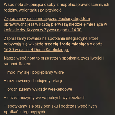
Wspólnota skupiająca osoby z niepełnosprawnościami, ich
rodziny, wolontariuszy, przyjaciół
Zapraszamy na comiesięczną Eucharystię, która
sprawowana jest w każdą pierwszą niedzielę miesiąca w
kościele św. Krzyża w Żywcu o godz. 14:00.
Zapraszamy również na spotkania integracyjne, które
odbywają się w każdą
trzecią środę miesiąca
o godz.
16:30 w sali nr 4 Domu Katolickiego.
Nasza wspólnota to przestrzeń spotkania, życzliwości i
radości. Razem:
– modlimy się i pogłębiamy wiarę
– rozmawiamy i budujemy relacje
– organizujemy wyjazdy weekendowe
– uczestniczymy we wspólnych wycieczkach
– spotykamy się przy ognisku i podczas wspólnych
spotkań integracyjnych