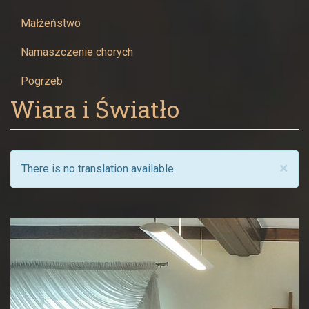
Żywcu
Małżeństwo
Namaszczenie chorych
Pogrzeb
Wiara i Światło
×
There is no translation available.