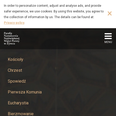
Kręgi
Skip
In order to personalize content, adjust and analyse ads, and provide
to
×
safer experience, we use cookies. By using this website, you agree to
Domowego
main
the collection of information by us. The details can be found at:
content
Privacy policy
.
Kościoła
-
MENU
Parafia
Narodzenia
Kościoły
Chrzest
Najświętszej
Spowiedź
Maryi
Pierwsza Komunia
Panny
Eucharystia
w
Bierzmowanie