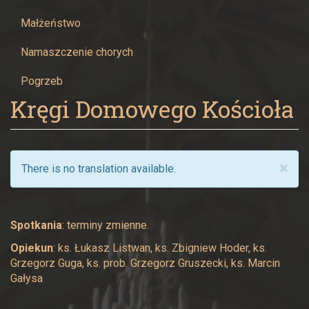
Żywcu
Małżeństwo
Namaszczenie chorych
Pogrzeb
Kręgi Domowego Kościoła
×
There is no translation available.
Spotkania
: terminy zmienne.
Opiekun
: ks. Łukasz Listwan, ks. Zbigniew Hoder, ks.
Grzegorz Guga, ks. prob. Grzegorz Gruszecki, ks. Marcin
Gałysa