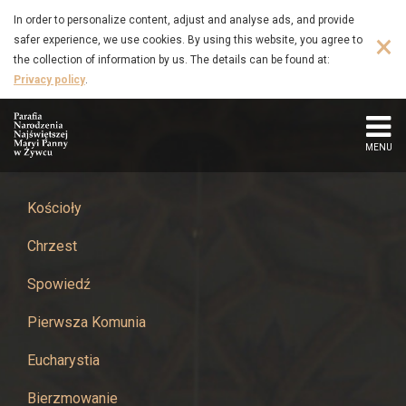
Oaza
Skip
In order to personalize content, adjust and analyse ads, and provide
to
×
safer experience, we use cookies. By using this website, you agree to
młodzieżowa
main
the collection of information by us. The details can be found at:
content
Privacy policy
.
-
Parafia
MENU
Narodzenia
Najświętszej
Kościoły
Chrzest
Maryi
Spowiedź
Panny
Pierwsza Komunia
w
Eucharystia
Żywcu
Bierzmowanie