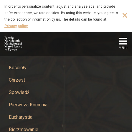
Wynalazca
Skip
In order to personalize content, adjust and analyse ads, and provide
to
×
safer experience, we use cookies. By using this website, you agree to
-
main
the collection of information by us. The details can be found at:
content
Privacy policy
.
Parafia
Narodzenia
MENU
Najświętszej
Maryi
Kościoły
Chrzest
Panny
Spowiedź
w
Pierwsza Komunia
Żywcu
Eucharystia
Bierzmowanie