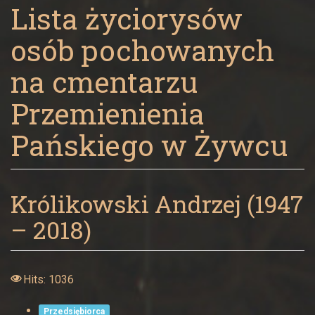
Panny
Lista życiorysów
w
osób pochowanych
Żywcu
na cmentarzu
Przemienienia
Pańskiego w Żywcu
Królikowski Andrzej (1947
– 2018)
Hits: 1036
Przedsiębiorca