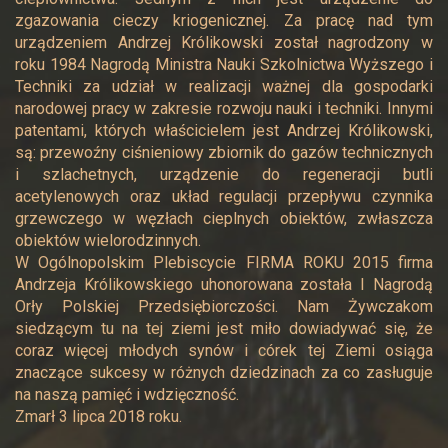
zgazowania cieczy kriogenicznej. Za pracę nad tym
urządzeniem Andrzej Królikowski został nagrodzony w
roku 1984 Nagrodą Ministra Nauki Szkolnictwa Wyższego i
Techniki za udział w realizacji ważnej dla gospodarki
narodowej pracy w zakresie rozwoju nauki i techniki. Innymi
patentami, których właścicielem jest Andrzej Królikowski,
są: przewoźny ciśnieniowy zbiornik do gazów technicznych
i szlachetnych, urządzenie do regeneracji butli
acetylenowych oraz układ regulacji przepływu czynnika
grzewczego w węzłach cieplnych obiektów, zwłaszcza
obiektów wielorodzinnych.
W Ogólnopolskim Plebiscycie FIRMA ROKU 2015 firma
Andrzeja Królikowskiego uhonorowana została I Nagrodą
Orły Polskiej Przedsiębiorczości. Nam Żywczakom
siedzącym tu na tej ziemi jest miło dowiadywać się, że
coraz więcej młodych synów i córek tej Ziemi osiąga
znaczące sukcesy w różnych dziedzinach za co zasługuje
na naszą pamięć i wdzięczność.
Zmarł 3 lipca 2018 roku.