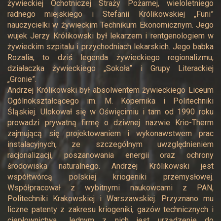
żywieckiej Ochotniczej Straży Pożarnej, wieloletniego
radnego miejskiego i Stefanii Królikowskiej „Funi”
nauczycielki w żywieckim Technikum Ekonomicznym. Jego
wujek Jerzy Królikowski był lekarzem i rentgenologiem w
żywieckim szpitalu i przychodniach lekarskich. Jego babka
Rozalia, to dziś legenda żywieckiego regionalizmu,
działaczka żywieckiego „Sokoła” i Grupy Literackiej
„Gronie”.
Andrzej Królikowski był absolwentem żywieckiego Liceum
Ogólnokształcącego im. M. Kopernika i Politechniki
Śląskiej. Ulokował się w Oświęcimiu i tam od 1990 roku
prowadzi prywatną firmę o dziwnej nazwie Krio-Therm
zajmującą się projektowaniem i wykonawstwem prac
instalacyjnych, ze szczególnym uwzględnieniem
racjonalizacji, poszanowania energii oraz ochrony
środowiska naturalnego. Andrzej Królikowski jest
współtwórcą polskiej kriogeniki przemysłowej.
Współpracował z wybitnymi naukowcami z PAN,
Politechniki Krakowskiej i Warszawskiej. Przyznano mu
liczne patenty z zakresu kriogeniki, gazów technicznych i
ciepłownictwa. Jednym z nich jest urządzenie do