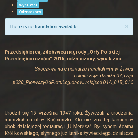
Wynalazca
Odznaczony
×
There is no translation available.
Przedsiębiorca, zdobywca nagrody „Orły Polskiej
Przedsiębiorczości” 2015, odznaczony, wynalazca
Spoczywa na cmentarzu Parafialnym w Żywcu
Lokalizacja: działka 07, rząd
p020_PierwszyOdPlotuLegionow, miejsce 01A_01B_01C
Urodził się 15 września 1947 roku. Żywczak z urodzenia,
mieszkał na ulicy Kościuszki. Kto nie zna tej kamienicy
obok dzisiejszej restauracji „U Meresa”. Był synem Adama
Królikowskiego, słynnego już lutnika żywieckiego, działacza