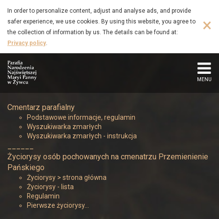
Królikowski
Skip
In order to personalize content, adjust and analyse ads, and provide
to
×
safer experience, we use cookies. By using this website, you agree to
Andrzej
main
the collection of information by us. The details can be found at:
content
Privacy policy
.
(1947
–
MENU
2018)
Cmentarz parafialny
-
Podstawowe informacje, regulamin
Wyszukiwarka zmarłych
Parafia
Wyszukiwarka zmarłych - instrukcja
______
Narodzenia
Życiorysy osób pochowanych na cmenatrzu Przemienienie
Pańskiego
Najświętszej
Życiorysy > strona główna
Życiorysy - lista
Regulamin
Maryi
Pierwsze życiorysy…