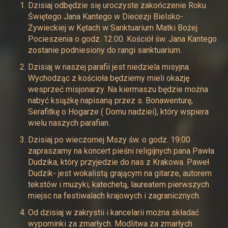
Dzisiaj odbędzie się uroczyste zakończenie Roku
Świętego Jana Kantego w Diecezji Bielsko-
Żywieckiej w Kętach w Sanktuarium Matki Bożej
Pocieszenia o godz. 12:00. Kościół św. Jana Kantego
zostanie podniesiony do rangi sanktuarium.
Dzisiaj w naszej parafii jest niedziela misyjna.
Wychodząc z kościoła będziemy mieli okazję
wesprzeć misjonarzy. Na kiermaszu będzie można
nabyć książkę napisaną przez s. Bonawenturę,
Serafitkę o Hogarze ( Domu nadziei), który wspiera
wielu naszych parafian.
Dzisiaj po wieczornej Mszy św. o godz. 19:00
zapraszamy na koncert pieśni religijnych pana Pawła
Dudzika, który przyjedzie do nas z Krakowa. Paweł
Dudzik- jest wokalistą grającym na gitarze, autorem
tekstów i muzyki, katechetą, laureatem pierwszych
miejsc na festiwalach krajowych i zagranicznych.
Od dzisiaj w zakrystii i kancelarii można składać
wypominki za zmarłych. Modlitwa za zmarłych