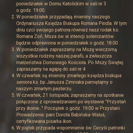
poniedziałek w Domu Katolickim w sali nr 3
o godz. 19:00.
W poniedziałek przypadają imieniny naszego
Ordynariusza Księdza Biskupa Romana Pindla. W tym
dniu czci swojego patrona również nasz rodak ks.
Romana Zoń. Msza św. w intencji solenizantów
będzie odprawiona w poniedziałek o godz. 18.00.
W poniedziałek zapraszamy na Mszę wieczorną
wszystkie rodziny naszej parafii, a zwłaszcza
małżeństwa Domowego Kościoła. Po Mszy Świętej
zapraszamy na agapę do sali nr 4
W czwartek są imieniny zmarłego księdza biskupa
seniora ks. bp Janusza Zimniaka pamiętajmy o
naszym zmarłym pasterzu.
W czwartek, 21 listopada, zapraszamy na spotkanie
połączone z oprowadzaniem po wystawie "Przystań
przy ikonie..." Początek o godz. 19:00 w Przystani.
Prowadzenie: pani Dorota Babińska-Waluś,
certyfikowana pisarka ikon.
W piątek przypada wspomnienie św. Cecylii patronki