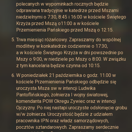
polecanych w wypominkach rocznych będzie
odprawiana tradycyjnie w katedrze przed Mszami
niedzielnymi o 7:30, 8:45 i 16:00 w kościele Świętego
Krzyża przed Mszą o11:00 a w kościele
Przemienienia Pańskiego przed Mszą o 12:15.
Trwa miesiąc różańcowy. Zapraszamy do wspólnej
modlitwy w konkatedrze codziennie o 17:30,
a w kościele Świętego Krzyża w dni powszednie po
Mszy o 9:00, w niedziele po Mszy o 8:00. W związku
z tym kancelaria będzie czynna od 10:15.
W poniedziałek 21 października o godz. 11.00 w
kościele Przemienienia Pańskiego odbędzie się
uroczysta Msza sw w intencji Ludwika
Pantoflińskiego, żołnierza I wojny światowej,
komendanta POW Okregu Zywiec oraz w intencji
Ojczyzny. Po niej nastapi uroczyste odsłonięcie grobu
w/w żołnierza. Uroczystość będzie z udziałem
pracownika IPN oraz władz samorządowych,
pocztów sztandarowych. Zapraszamy serdecznie