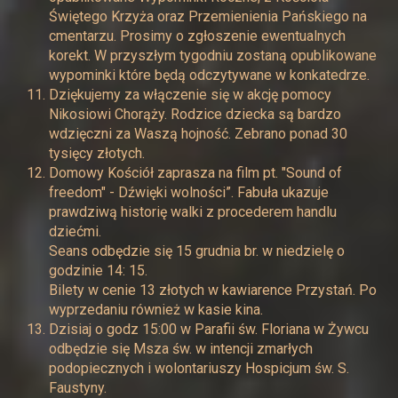
Świętego Krzyża oraz Przemienienia Pańskiego na
cmentarzu. Prosimy o zgłoszenie ewentualnych
korekt. W przyszłym tygodniu zostaną opublikowane
wypominki które będą odczytywane w konkatedrze.
Dziękujemy za włączenie się w akcję pomocy
Nikosiowi Chorąży. Rodzice dziecka są bardzo
wdzięczni za Waszą hojność. Zebrano ponad 30
tysięcy złotych.
Domowy Kościół zaprasza na film pt. "Sound of
freedom" - Dźwięki wolności”. Fabuła ukazuje
prawdziwą historię walki z procederem handlu
dziećmi.
Seans odbędzie się 15 grudnia br. w niedzielę o
godzinie 14: 15.
Bilety w cenie 13 złotych w kawiarence Przystań. Po
wyprzedaniu również w kasie kina.
Dzisiaj o godz 15:00 w Parafii św. Floriana w Żywcu
odbędzie się Msza św. w intencji zmarłych
podopiecznych i wolontariuszy Hospicjum św. S.
Faustyny.