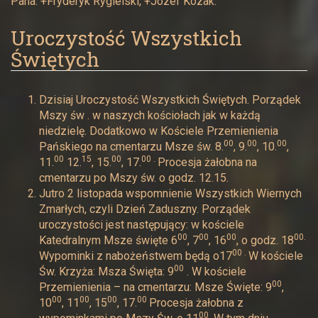
Pana: +Fryderyk Rygielski, +Józef Kozak.
Uroczystość Wszystkich
Świętych
Dzisiaj Uroczystość Wszystkich Świętych. Porządek
Mszy św . w naszych kościołach jak w każdą
niedzielę. Dodatkowo w Kościele Przemienienia
00
00
00
Pańskiego na cmentarzu Msze św. 8.
, 9.
, 10.
,
00
15
00
00 .
11.
12.
, 15.
, 17.
Procesja żałobna na
cmentarzu po Mszy św. o godz. 12.15.
Jutro 2 listopada wspomnienie Wszystkich Wiernych
Zmarłych, czyli Dzień Zaduszny. Porządek
uroczystości jest następujący: w kościele
00
00
00
00.
Katedralnym Msze święte 6
, 7
, 16
, o godz. 18
00 .
Wypominki z nabożeństwem będą o17
W kościele
00
Św. Krzyża: Msza Święta: 9
. W kościele
00
Przemienienia – na cmentarzu: Msze Święte: 9
,
00
00
00
00
10
, 11
, 15
, 17.
Procesja żałobna z
00