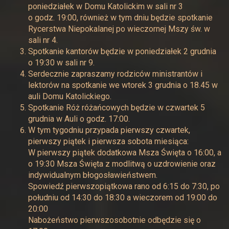
poniedziałek w Domu Katolickim w sali nr 3
o godz. 19:00, również w tym dniu będzie spotkanie
Rycerstwa Niepokalanej po wieczornej Mszy św. w
sali nr 4.
Spotkanie kantorów będzie w poniedziałek 2 grudnia
o 19:30 w sali nr 9.
Serdecznie zapraszamy rodziców ministrantów i
lektorów na spotkanie we wtorek 3 grudnia o 18.45 w
auli Domu Katolickiego.
Spotkanie Róż różańcowych będzie w czwartek 5
grudnia w Auli o godz. 17:00.
W tym tygodniu przypada pierwszy czwartek,
pierwszy piątek i pierwsza sobota miesiąca:
W pierwszy piątek dodatkowa Msza Święta o 16:00, a
o 19:30 Msza Święta z modlitwą o uzdrowienie oraz
indywidualnym błogosławieństwem.
Spowiedź pierwszopiątkowa rano od 6:15 do 7:30, po
południu od 14:30 do 18:30 a wieczorem od 19:00 do
20:00
Nabożeństwo pierwszosobotnie odbędzie się o