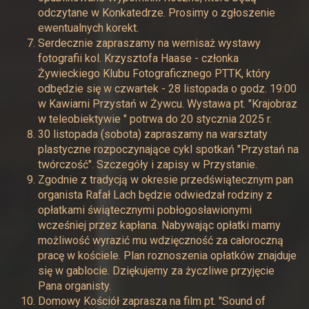
odczytane w Konkatedrze. Prosimy o zgłoszenie
ewentualnych korekt.
Serdecznie zapraszamy na wernisaż wystawy
fotografii kol. Krzysztofa Haase - członka
Żywieckiego Klubu Fotograficznego PTTK, który
odbędzie się w czwartek - 28 listopada o godz. 19:00
w Kawiarni Przystań w Żywcu. Wystawa pt. "Krajobraz
w teleobiektywie " potrwa do 20 stycznia 2025 r.
30 listopada (sobota) zapraszamy na warsztaty
plastyczne rozpoczynające cykl spotkań "Przystań na
twórczość". Szczegóły i zapisy w Przystanie.
Zgodnie z tradycją w okresie przedświątecznym pan
organista Rafał Lach będzie odwiedzał rodziny z
opłatkami świątecznymi pobłogosławionymi
wcześniej przez kapłana. Nabywając opłatki mamy
możliwość wyrazić mu wdzięczność za całoroczną
pracę w kościele. Plan roznoszenia opłatków znajduje
się w gablocie. Dziękujemy za życzliwe przyjęcie
Pana organisty.
Domowy Kościół zaprasza na film pt. "Sound of