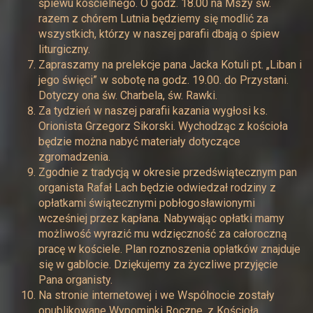
śpiewu kościelnego. O godz. 18.00 na Mszy św.
razem z chórem Lutnia będziemy się modlić za
wszystkich, którzy w naszej parafii dbają o śpiew
liturgiczny.
Zapraszamy na prelekcje pana Jacka Kotuli pt. „Liban i
jego święci” w sobotę na godz. 19.00. do Przystani.
Dotyczy ona św. Charbela, św. Rawki.
Za tydzień w naszej parafii kazania wygłosi ks.
Orionista Grzegorz Sikorski. Wychodząc z kościoła
będzie można nabyć materiały dotyczące
zgromadzenia.
Zgodnie z tradycją w okresie przedświątecznym pan
organista Rafał Lach będzie odwiedzał rodziny z
opłatkami świątecznymi pobłogosławionymi
wcześniej przez kapłana. Nabywając opłatki mamy
możliwość wyrazić mu wdzięczność za całoroczną
pracę w kościele. Plan roznoszenia opłatków znajduje
się w gablocie. Dziękujemy za życzliwe przyjęcie
Pana organisty.
Na stronie internetowej i we Wspólnocie zostały
opublikowane Wypominki Roczne, z Kościoła