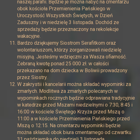
naszej parafii. Będzie je można nabyć na cmentarzu
obok kościoła Przemienienia Pańskiego w
Uroczystość Wszystkich Świętych, w Dzień
Zaduszny i w niedzielę 3 listopada. Dochód ze
sprzedaży będzie przeznaczony na rekolekcje
wakacyjne.
Bardzo dziękujemy Siostrom Serafitkom oraz
wolontariuszom, którzy zorganizowali niedzielę
misyjną. Jesteśmy wdzięczni za Wasza ofiarność.
Zebraną kwotę ponad 25 000 zł. w całości
przekazano na dom dziecka w Boliwii prowadzony
przez Siostry.
W zakrystii i kancelarii można składać wypominki za
zmarłych. Modlitwa za zmarłych polecanych w
wypominkach rocznych będzie odprawiana tradycyjnie
w katedrze przed Mszami niedzielnymi o 7:30, 8:45 i
16:00 w kościele Świętego Krzyża przed Mszą o
11:00 a w kościele Przemienienia Pańskiego przed
Mszą o 12:15. Na cmentarzu wypominki będzie
można składać obok biura cmentarnego od czwartku
31 października do niedzieli 3 listopada.