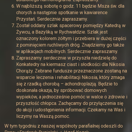
W najbliższą sobotę o godz. 11 będzie Msza św. dla
chorych a następnie spotkanie w kawiarence
Przystań. Serdecznie zapraszamy.
Został oddany szlak spacerowy pomiędzy Katedrą w
Żywcu, a Bazyliką w Rychwałdzie. Szlak jest
oznaczony kolorem żółtym i przebiera w dużej części
z pominięciem ruchliwych dróg. Znajdziemy go także
w aplikacjach mobilnych. Serdecznie zapraszamy.
Zapraszamy serdecznie w przyszła niedzielę do
Konkatedry na kiermasz ciast i słodkości dla Nikosia
Chorąży. Zebrane fundusze przeznaczone zostaną na
wsparcie leczenia i rehabilitacji Nikosia, który zmaga
się z rzadką chorobą – achondroplazją. Będzie to
doskonała okazja, by spróbować domowych
wypieków, a jednocześnie pomóc w walce o zdrowie i
przyszłość chłopca. Zachęcamy do przyłączenia się
do akcji i udostępnienia informacji. Czekamy na Was i
liczymy na Waszą pomoc.
W tym tygodniu z naszej wspólnoty parafialnej odeszli do