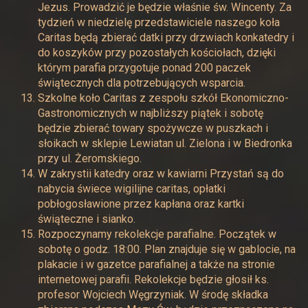
Jezus. Prowadzić je będzie właśnie św. Wincenty. Za
tydzień w niedzielę przedstawiciele naszego koła
Caritas będą zbierać datki przy drzwiach konkatedry i
do koszyków przy pozostałych kościołach, dzięki
którym parafia przygotuje ponad 200 paczek
świątecznych dla potrzebujących wsparcia.
Szkolne koło Caritas z zespołu szkół Ekonomiczno-
Gastronomicznych w najbliższy piątek i sobotę
będzie zbierać towary spożywcze w puszkach i
słoikach w sklepie Lewiatan ul. Zielona i w Biedronka
przy ul. Żeromskiego.
W zakrystii katedry oraz w kawiarni Przystań są do
nabycia świece wigilijne caritas, opłatki
pobłogosławione przez kapłana oraz kartki
świąteczne i sianko.
Rozpoczynamy rekolekcje parafialne. Początek w
sobotę o godz. 18:00. Plan znajduje się w gablocie, na
plakacie i w gazetce parafialnej a także na stronie
internetowej parafii. Rekolekcje będzie głosił ks.
profesor Wojciech Węgrzyniak. W środę składka