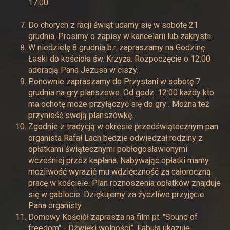
17:00.
Do chorych z racji świąt udamy się w sobotę 21
grudnia. Prosimy o zapisy w kancelarii lub zakrystii.
W niedzielę 8 grudnia b.r. zapraszamy na Godzinę
Łaski do kościoła św. Krzyża. Rozpoczęcie o 12.00
adoracją Pana Jezusa w ciszy.
Ponownie zapraszamy do Przystani w sobotę 7
grudnia na gry planszowe. Od godz. 12:00 każdy kto
ma ochotę może przyłączyć się do gry . Można też
przynieść swoją planszówkę.
Zgodnie z tradycją w okresie przedświątecznym pan
organista Rafał Lach będzie odwiedzał rodziny z
opłatkami świątecznymi pobłogosławionymi
wcześniej przez kapłana. Nabywając opłatki mamy
możliwość wyrazić mu wdzięczność za całoroczną
pracę w kościele. Plan roznoszenia opłatków znajduje
się w gablocie. Dziękujemy za życzliwe przyjęcie
Pana organisty
Domowy Kościół zaprasza na film pt. "Sound of
freedom" - Dźwięki wolności”. Fabuła ukazuje