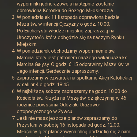
wypominki jednorazowe a następnie zostanie
odmówiona Koronka do Bożego Miłosierdzia.
W poniedziałek 11 listopada odprawiona będzie
Msza św. w intencji Ojczyzny o godz. 10:00.
Po Eucharystii władze miejskie zapraszają na
Uroczystość, która odbędzie się na naszym Rynku
Miejskim.
W poniedziałek obchodzimy wspomnienie św.
Marcina, który jest patronem naszego wikariusza ks.
Marcina Gałysy. O godz. 6:15 odprawimy Mszę św. w
Jego intencji. Serdecznie zapraszamy.
Zapraszamy w czwartek na spotkanie Akcji Katolickiej
w sali nr 4 o godz. 18:45.
W najbliższą sobotę zapraszamy na godz. 10:00 do
Kościoła św. Krzyża na Mszę św. dziękczynną w 46
rocznice powstania Oddziału Urazowo-
ortopedycznego w Żywcu.
Jeśli nie masz jeszcze planów zapraszamy do
Przystani w sobotę 16 listopada od godz. 12:00.
Miłośnicy gier planszowych chcą podzielić się z nami