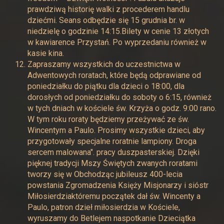
prawdziwą historię walki z procederem handlu
dziećmi. Seans odbędzie się 15 grudnia br. w
niedzielę o godzinie 14:15.Bilety w cenie 13 złotych
w kawiarence Przystań. Po wyprzedaniu również w
kasie kina.
Zapraszamy wszystkich do uczestnictwa w
Adwentowych roratach, które będą odprawiane od
poniedziałku do piątku dla dzieci o 18:00, dla
dorosłych od poniedziałku do soboty o 6:15, również
w tych dniach w kościele św. Krzyża o godz. 9:00 rano.
W tym roku roraty będziemy przeżywać ze św.
Wincentym a Paulo. Prosimy wszystkie dzieci, aby
przygotowały specjalne roratnie lampiony. Droga
sercem malowana". pracy duszpasterskiej. Dzięki
pięknej tradycji Mszy Świętych zwanych roratami
tworzy się w Obchodząc jubileusz 400-lecia
powstania Zgromadzenia Księży Misjonarzy i sióstr
Miłosierdziaktóremu początek dał św. Wincenty a
Paulo, patron dzieł miłosierdzia w Kościele,
wyruszamy do Betlejem naspotkanie Dzieciątka