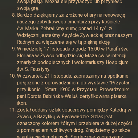
swoją pasją. Można się przyłączyć lub przynieść
swoją grę.
Bardzo dziękujemy za złożone ofiary na renowację
naszego zabytkowego cmentarza przy kościele
św. Marka. Zebraliśmy sumę ponad 14 tyś. zł.
Wdzięczni jesteśmy Asyście Żywieckiej oraz naszym
Radnym za włączenie się w tą piękną akcję.
W niedzielę 17 listopada o godz 15:00 w Parafii św.
Floriana w Żywcu odbędzie się Msza św. w intencji
zmarłych podopiecznych i wolontariuszy Hospicjum
św. S. Faustyny.
W czwartek, 21 listopada, zapraszamy na spotkanie
połączone z oprowadzaniem po wystawie "Przystań
przy ikonie... "Start: 19:00 w Przystani. Prowadzenie:
pani Dorota Babińska-Waluś, certyfikowana pisarka
ikon.
Został oddany szlak spacerowy pomiędzy Katedrą w
Żywcu, a Bazyliką w Rychwałdzie. Szlak jest
oznaczony kolorem żółtym i przebiera w dużej części
z pominięciem ruchliwych dróg. Znajdziemy go także
w aplikacjach mobilnych. Serdecznie zapraszamy.