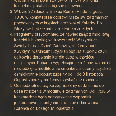
wypominkami po Mszy Św. o 11
. W tym dniu
kancelaria parafialna będzie nieczynna.
W Dzień Zaduszny Biskup Roman Pindel o godz.
18:00 w konkatedrze odprawi Mszę św. za zmarłych
pochowanych w kryptach oraz wokół Katedry. Po
Mszy św. będzie nabożeństwo za zmarłych.
Pragniemy przypomnieć, że nawiedzając z modlitwą
kościół lub kaplicę w Uroczystość Wszystkich
Świętych oraz Dzień Zaduszny, możemy pod
zwykłymi warunkami uzyskać odpust zupełny, czyli
całkowite darowanie kar dla dusz w czyśćcu
cierpiących. Ponadto wypełniając określone warunki i
nawiedzając modlitewnie cmentarz możemy uzyskać
ośmiokrotnie odpust zupełny od 1 do 8 listopada.
Odpust zupełny możemy uzyskać raz dziennie.
Od niedzieli do piątku zapraszamy codziennie do
uczestniczenia w modlitwie za zmarłych. Od 17:30 w
konkatedrze będą odczytywane wypominki
jednorazowe a następnie zostanie odmówiona
Koronka do Bożego Miłosierdzia.