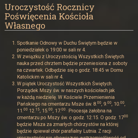
Uroczystość Rocznicy
Poświęcenia Kościoła
Własnego
Spotkanie Odnowy w Duchu Świętym będzie w
poniedziałek o 19:00 w sali nr 4.
W związku z Uroczystością Wszystkich Świętych
nauka przed chrztem będzie przeniesiona z soboty
na czwartek. Odbędzie się o godz. 18:45 w Domu
Katolickim w sali nr 4.
W piątek Uroczystość Wszystkich Świętych.
Porządek Mszy św. w naszych kościołach jak
w każdą niedzielę. W Kościele Przemienienia
00
00
00
Pańskiego na cmentarzu Msze św. 8.
, 9.
, 10.
,
00
15
00
00 .
11.
12.
, 15.
, 17.
Procesja żałobna na
00
cmentarzu po Mszy św. o godz. 12:15. O godz. 17
będzie Msza za zmarłych chórzystów na której
będzie śpiewał chór parafialny Lutnia. Z racji
uroczystości nie obowiązuje wstrzemięźliwość od