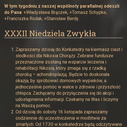
W tym tygodniu z naszej wspólnoty parafialnej odeszli
do Pana
: +Władysława Brączek, +Tomasz Schypke,
+Franciszka Rodak, +Stanisław Berdy.
XXXII Niedziela Zwykła
Zapraszamy dzisiaj do Konkatedry na kiermasz ciast i
słodkości dla Nikosia Chorąży. Zebrane fundusze
przeznaczone zostaną na wsparcie leczenia i
rehabilitacji Nikosia, który zmaga się z rzadką
chorobą – achondroplazją. Będzie to doskonała
okazja, by spróbować domowych wypieków, a
jednocześnie pomóc w walce o zdrowie i przyszłość
chłopca. Zachęcamy do przyłączenia się do akcji i
udostępnienia informacji. Czekamy na Was i liczymy
na Waszą pomoc.
Od dzisiaj do soboty 16 listopada zapraszamy
codziennie do uczestniczenia w modlitwie za
zmarłych. Od 17:30 w konkatedrze będą odczytywane