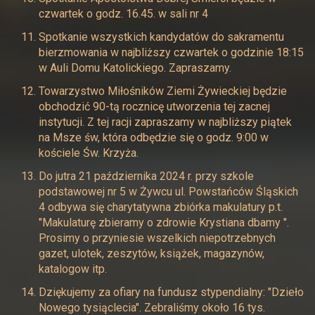
czwartek o godz. 16.45. w sali nr 4
Spotkanie wszystkich kandydatów do sakramentu
bierzmowania w najbliższy czwartek o godzinie 18:15
w Auli Domu Katolickiego. Zapraszamy.
Towarzystwo Miłośników Ziemi Żywieckiej będzie
obchodzić 90-tą rocznicę utworzenia tej zacnej
instytucji. Z tej racji zapraszamy w najbliższy piątek
na Msze św, która odbędzie się o godz. 9:00 w
kościele Św. Krzyża.
Do jutra 21 października 2024 r. przy szkole
podstawowej nr 5 w Żywcu ul. Powstańców Śląskich
4 odbywa się charytatywna zbiórka makulatury p.t.
"Makulaturę zbieramy o zdrowie Krystiana dbamy ".
Prosimy o przyniesie wszelkich niepotrzebnych
gazet, ulotek, zeszytów, książek, magazynów,
katalogow itp.
Dziękujemy za ofiary na fundusz stypendialny: "Dzieło
Nowego tysiąclecia". Zebraliśmy około 16 tys.