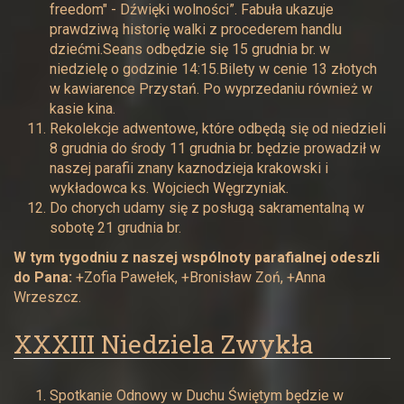
freedom" - Dźwięki wolności”. Fabuła ukazuje
prawdziwą historię walki z procederem handlu
dziećmi.Seans odbędzie się 15 grudnia br. w
niedzielę o godzinie 14:15.Bilety w cenie 13 złotych
w kawiarence Przystań. Po wyprzedaniu również w
kasie kina.
Rekolekcje adwentowe, które odbędą się od niedzieli
8 grudnia do środy 11 grudnia br. będzie prowadził w
naszej parafii znany kaznodzieja krakowski i
wykładowca ks. Wojciech Węgrzyniak.
Do chorych udamy się z posługą sakramentalną w
sobotę 21 grudnia br.
W tym tygodniu z naszej wspólnoty parafialnej odeszli
do Pana:
+Zofia Pawełek, +Bronisław Zoń, +Anna
Wrzeszcz.
XXXIII Niedziela Zwykła
Spotkanie Odnowy w Duchu Świętym będzie w