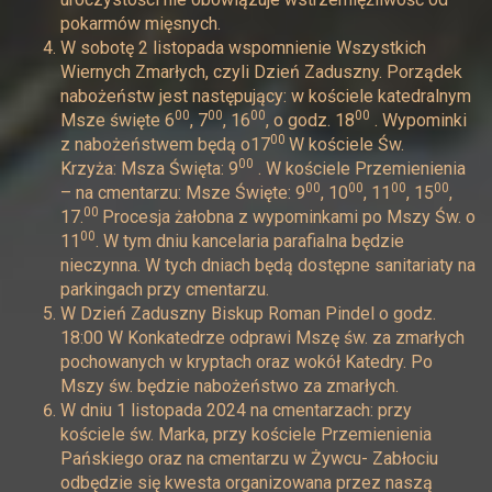
pokarmów mięsnych.
W sobotę 2 listopada wspomnienie Wszystkich
Wiernych Zmarłych, czyli Dzień Zaduszny. Porządek
nabożeństw jest następujący: w kościele katedralnym
00
00
00
00
Msze święte 6
, 7
, 16
, o godz. 18
. Wypominki
00
z nabożeństwem będą o17
W kościele Św.
00
Krzyża: Msza Święta: 9
. W kościele Przemienienia
00
00
00
00
– na cmentarzu: Msze Święte: 9
, 10
, 11
, 15
,
00
17.
Procesja żałobna z wypominkami po Mszy Św. o
00
11
. W tym dniu kancelaria parafialna będzie
nieczynna. W tych dniach będą dostępne sanitariaty na
parkingach przy cmentarzu.
W Dzień Zaduszny Biskup Roman Pindel o godz.
18:00 W Konkatedrze odprawi Mszę św. za zmarłych
pochowanych w kryptach oraz wokół Katedry. Po
Mszy św. będzie nabożeństwo za zmarłych.
W dniu 1 listopada 2024 na cmentarzach: przy
kościele św. Marka, przy kościele Przemienienia
Pańskiego oraz na cmentarzu w Żywcu- Zabłociu
odbędzie się kwesta organizowana przez naszą