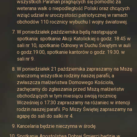
wszystkich Parafian pragnących się pomodlić za
weterana walk o niepodległość Polski oraz chcących
wziąć udział w uroczystości patriotycznej w ramach
obchodów 110 rocznicy wybuchu I wojny światowej.
W poniedziałek października będą następujące
spotkania: spotkanie Akcji Katolickiej o godz. 18:45 w
sali nr 10, spotkanie Odnowy w Duchu Świętym w auli
o godz.19.00, spotkanie kantorów o godz. 19.30. w
sali nr 9.
W poniedziałek 21 października zapraszamy na Mszę
wieczorną wszystkie rodziny naszej parafii, a
zwłaszcza małżeństwa Domowego Kościoła,
zachęcamy do zgłaszania przed Mszą małżeństw
obchodzących w tym miesiącu swoją rocznicę.
Wcześniej o 17:30 zapraszamy na różaniec w intencji
rodzin naszej parafii. Po Mszy Świętej zapraszamy na
agapę do sali do salki nr 4.
Kancelaria będzie nieczynna w środę.
Spotkanie Apostolstwa Dobrej Śmierci będzie w