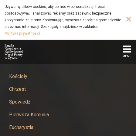
Ogłoszenia
Przejdź
Używamy plików cookies, aby pomóc w personalizacji treści,
do
dostosowywać i analizować reklamy oraz zapewnić bezpieczne
-
×
głównej
korzystanie ze strony. Kontynuując, wyrażasz zgodę na gromadzenie
treści
przez nas informacji. Szczegóły znajdziesz w zakładce:
Parafia
Polityka prywatności
.
Narodzenia
Najświętszej
MENU
Maryi
Kościoły
Panny
Chrzest
w
Spowiedź
Żywcu
Pierwsza Komunia
Eucharystia