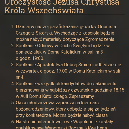
Uroczystość Jezusa Chrystusa
Króla Wszechświata
Dzisiaj w naszej parafii kazania głosi ks. Orionista
Grzegorz Sikorski. Wychodząc z kościoła będzie
można nabyć materiały dotyczące Zgromadzenia.
Spotkanie Odnowy w Duchu Świętym będzie w
poniedziałek w Domu Katolickim w sali nr 3
o godz. 19:00.
Spotkanie Apostolstwa Dobrej Śmierci odbędzie się
w czwartek o godz. 17.00 w Domu Katolickim w sali
nr 4.
Spotkanie wszystkich kandydatów do sakramentu
bierzmowania w najbliższy czwartek o godzinie 18:15
w Auli Domu Katolickiego. Zapraszamy.
Oaza młodzieżowa zaprasza na kiermasz
bożonarodzeniowy, który odbędzie się za tydzień
przy konkatedrze. Można będzie nabyć ciasta.
Na stronie internetowej i we Wspólnocie zostały
opublikowane Wypominki Roczne, które będą