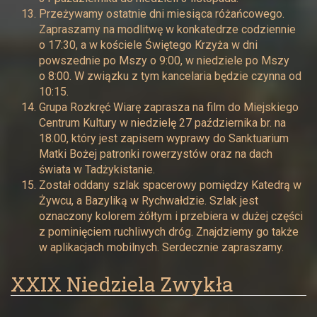
Przeżywamy ostatnie dni miesiąca różańcowego.
Zapraszamy na modlitwę w konkatedrze codziennie
o 17:30, a w kościele Świętego Krzyża w dni
powszednie po Mszy o 9:00, w niedziele po Mszy
o 8:00. W związku z tym kancelaria będzie czynna od
10:15.
Grupa Rozkręć Wiarę zaprasza na film do Miejskiego
Centrum Kultury w niedzielę 27 października br. na
18.00, który jest zapisem wyprawy do Sanktuarium
Matki Bożej patronki rowerzystów oraz na dach
świata w Tadżykistanie.
Został oddany szlak spacerowy pomiędzy Katedrą w
Żywcu, a Bazyliką w Rychwałdzie. Szlak jest
oznaczony kolorem żółtym i przebiera w dużej części
z pominięciem ruchliwych dróg. Znajdziemy go także
w aplikacjach mobilnych. Serdecznie zapraszamy.
XXIX Niedziela Zwykła