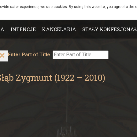
rovide safer experience, we use cookies. By using this website, you agree to the c
IA
INTENCJE
KANCELARIA
STAŁY KONFESJONAŁ
Enter Part of Title
Głąb Zygmunt (1922 – 2010)