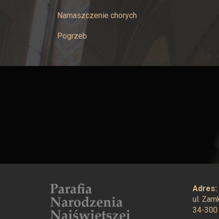
Namaszczenie chorych
Pogrzeb
Adres:
ul. Za
34-300