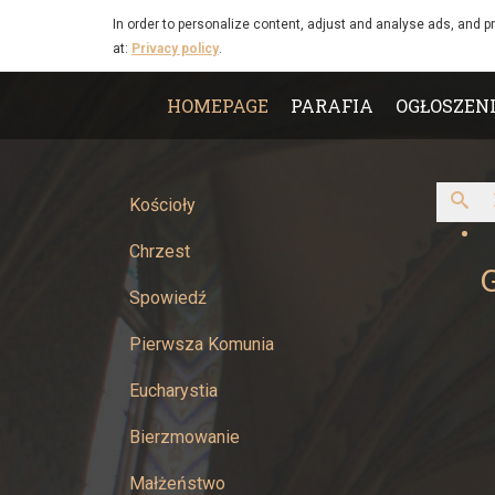
Racjonalizator
Skip to main content
In order to personalize content, adjust and analyse ads, and p
at:
Privacy policy
.
-
Main
Parafia
HOMEPAGE
PARAFIA
OGŁOSZEN
menu
Narodzenia
Najświętszej
Kościoły
Chrzest
Maryi
Spowiedź
Panny
Pierwsza Komunia
w
Eucharystia
Żywcu
Bierzmowanie
Małżeństwo