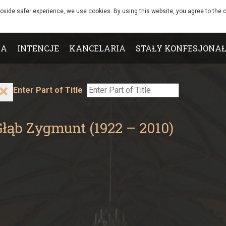
rovide safer experience, we use cookies. By using this website, you agree to the c
IA
INTENCJE
KANCELARIA
STAŁY KONFESJONAŁ
Enter Part of Title
Głąb Zygmunt (1922 – 2010)