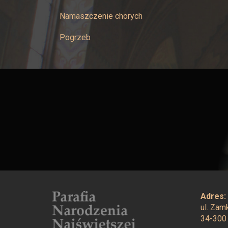
Namaszczenie chorych
Pogrzeb
Adres:
ul. Za
34-300