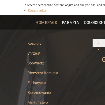
Kombatant
Skip to main content
In order to personalize content, adjust and analyse ads, and p
at:
Privacy policy
.
-
Main
Parafia
HOMEPAGE
PARAFIA
OGŁOSZEN
menu
Narodzenia
Najświętszej
Kościoły
Chrzest
Maryi
Spowiedź
Panny
Pierwsza Komunia
w
Eucharystia
Żywcu
Bierzmowanie
Małżeństwo