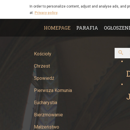
Burmistrz
Skip to main content
In order to personalize content, adjust and analyse ads, and p
at:
Privacy policy
.
miasta
Main
Żywca
HOMEPAGE
PARAFIA
OGŁOSZEN
menu
-
Parafia
Kościoły
Chrzest
Narodzenia
D
Spowiedź
Najświętszej
Pierwsza Komunia
Maryi
J
Eucharystia
Panny
Bierzmowanie
w
Małżeństwo