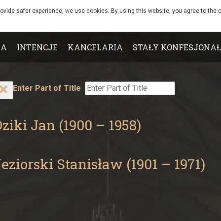
rovide safer experience, we use cookies. By using this website, you agree to the c
IA
INTENCJE
KANCELARIA
STAŁY KONFESJONAŁ
Enter Part of Title
ziki Jan (1900 – 1958)
eziorski Stanisław (1901 – 1971)