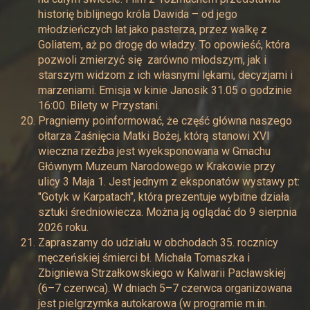
historię biblijnego króla Dawida – od jego
młodzieńczych lat jako pasterza, przez walkę z
Goliatem, aż po drogę do władzy. To opowieść, która
pozwoli zmierzyć się zarówno młodszym, jak i
starszym widzom z ich własnymi lękami, decyzjami i
marzeniami. Emisja w kinie Janosik 31.05 o godzinie
16:00. Bilety w Przystani.
Pragniemy poinformować, że część główna naszego
ołtarza Zaśnięcia Matki Bożej, którą stanowi XVI
wieczna rzeźba jest wyeksponowana w Gmachu
Głównym Muzeum Narodowego w Krakowie przy
ulicy 3 Maja 1. Jest jednym z eksponatów wystawy pt:
"Gotyk w Karpatach", która prezentuje wybitne działa
sztuki średniowiecza. Można ją oglądać do 9 sierpnia
2026 roku.
Zapraszamy do udziału w obchodach 35. rocznicy
męczeńskiej śmierci bł. Michała Tomaszka i
Zbigniewa Strzałkowskiego w Kalwarii Pacławskiej
(6–7 czerwca). W dniach 5–7 czerwca organizowana
jest pielgrzymka autokarowa (w programie m.in.