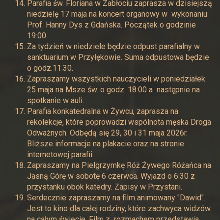
Parafia św. Floriana w Zabłociu zaprasza w dzisiejszą
niedzielę 17 maja na koncert organowy w wykonaniu
Prof. Hanny Dys z Gdańska. Początek o godzinie
19:00
Za tydzień w niedziele będzie odpust parafialny w
sanktuarium w Przyłękowie. Suma odpustowa będzie
o godz.11.30.
Zapraszamy wszystkich nauczycieli w poniedziałek
25 maja na Msze św. o godz. 18:00 a następnie na
spotkanie w auli.
Parafia konkatedralna w Żywcu, zaprasza na
rekolekcje, które poprowadzi wspólnota męska Droga
Odważnych. Odbędą się 29, 30 i 31 maja 2026r.
Bliższe informacje na plakacie oraz na stronie
internetowej parafii.
Zapraszamy na Pielgrzymkę Róż Żywego Różańca na
Jasną Górę w sobotę 6 czerwca. Wyjazd o 6:30 z
przystanku obok katedry. Zapisy w Przystani.
Serdecznie zapraszamy na film animowany "Dawid".
Jest to kino dla całej rodziny, które zachwyca widzów
na całym świecie. Film z rozmachem przedstawia