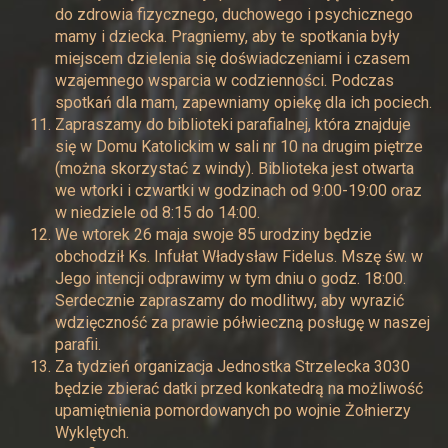
do zdrowia fizycznego, duchowego i psychicznego
mamy i dziecka. Pragniemy, aby te spotkania były
miejscem dzielenia się doświadczeniami i czasem
wzajemnego wsparcia w codzienności. Podczas
spotkań dla mam, zapewniamy opiekę dla ich pociech.
Zapraszamy do biblioteki parafialnej, która znajduje
się w Domu Katolickim w sali nr 10 na drugim piętrze
(można skorzystać z windy). Biblioteka jest otwarta
we wtorki i czwartki w godzinach od 9:00-19:00 oraz
w niedziele od 8:15 do 14:00.
We wtorek 26 maja swoje 85 urodziny będzie
obchodził Ks. Infułat Władysław Fidelus. Mszę św. w
Jego intencji odprawimy w tym dniu o godz. 18:00.
Serdecznie zapraszamy do modlitwy, aby wyrazić
wdzięczność za prawie półwieczną posługę w naszej
parafii.
Za tydzień organizacja Jednostka Strzelecka 3030
będzie zbierać datki przed konkatedrą na możliwość
upamiętnienia pomordowanych po wojnie Żołnierzy
Wyklętych.