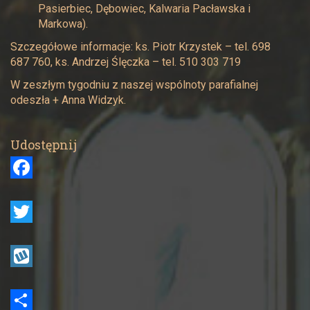
Pasierbiec, Dębowiec, Kalwaria Pacławska i
Markowa).
Szczegółowe informacje: ks. Piotr Krzystek – tel. 698
687 760, ks. Andrzej Ślęczka – tel. 510 303 719
W zeszłym tygodniu z naszej wspólnoty parafialnej
odeszła + Anna Widzyk.
Udostępnij
F
a
c
T
e
w
b
i
W
o
t
y