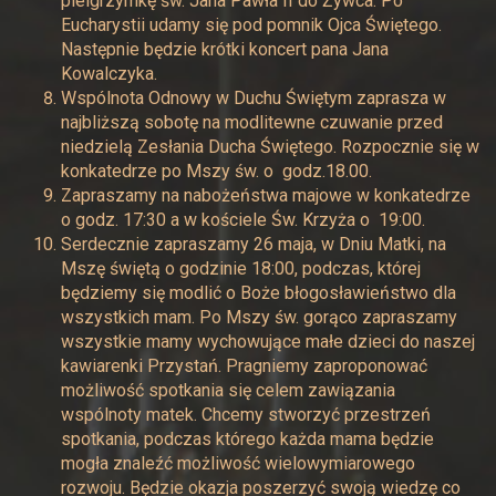
pielgrzymkę św. Jana Pawła II do Żywca. Po
Eucharystii udamy się pod pomnik Ojca Świętego.
Następnie będzie krótki koncert pana Jana
Kowalczyka.
Wspólnota Odnowy w Duchu Świętym zaprasza w
najbliższą sobotę na modlitewne czuwanie przed
niedzielą Zesłania Ducha Świętego. Rozpocznie się w
konkatedrze po Mszy św. o godz.18.00.
Zapraszamy na nabożeństwa majowe w konkatedrze
o godz. 17:30 a w kościele Św. Krzyża o 19:00.
Serdecznie zapraszamy 26 maja, w Dniu Matki, na
Mszę świętą o godzinie 18:00, podczas, której
będziemy się modlić o Boże błogosławieństwo dla
wszystkich mam. Po Mszy św. gorąco zapraszamy
wszystkie mamy wychowujące małe dzieci do naszej
kawiarenki Przystań. Pragniemy zaproponować
możliwość spotkania się celem zawiązania
wspólnoty matek. Chcemy stworzyć przestrzeń
spotkania, podczas którego każda mama będzie
mogła znaleźć możliwość wielowymiarowego
rozwoju. Będzie okazja poszerzyć swoją wiedzę co