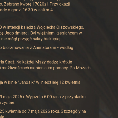
. Zebrano kwotę 17020zl. Przy okazji
dę o godz. 16.30 w sali nr 4.
 w intencji księdza Wojciecha Olszowskiego,
ę Jego śmierci. Był więźniem -zesłańcem w
nie mógł przyjąć sakry biskupiej.
do bierzmowania z Animatorami - według
la Straż. Na każdej Mszy dadzą krótkie
i i możliwościach niesienia im pomocy. Po Mszach
a w kinie "Janosik" w niedzielę 12 kwietnia
9 maja 2026 r. Wyjazd o 6.00 rano z przystanku
rzystań.
25 kwietnia do 7 maja 2026 roku. Szczegóły na
ła.