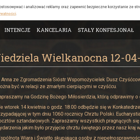
 dostosowywać i analizować reklamy oraz zapewnić bezpieczne korzystanie ze st
ywatności
.
INTENCJE
KANCELARIA
STAŁY KONFESJONAŁ
Niedziela Wielkanocna 12-04
. Anna ze Zgromadzenia Sióstr Wspomożycielek Dusz Czyśćcow
ożna być w relacji ze zmarłym cierpiącymi w czyśćcu.
apraszamy na Godzinę Bożego Miłosierdzia, którą odprawimy o 
e wtorek 14 kwietnia o godz. 18.00 odbędzie się w Konkatedrze
rzypadającej w tym dniu 1060 rocznicy Chrztu Polski. Eucharys
ocztów sztandarowych. Zapraszamy wszystkich pragnących się p
ydarzenia jakim było przyjęcie chrztu świętego przez nasz kraj 
spólnota Wiara i Światło skupiająca osoby z niepełnosprawności