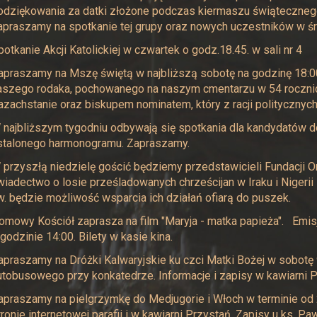
odziękowania za datki złożone podczas kiermaszu świątecznego
apraszamy na spotkanie tej grupy oraz nowych uczestników w śro
potkanie Akcji Katolickiej w czwartek o godz.18.45. w sali nr 4
apraszamy na Mszę świętą w najbliższą sobotę na godzinę 18:00
aszego rodaka, pochowanego na naszym cmentarzu w 54 rocznic
azachstanie oraz biskupem nominatem, który z racji politycznych 
 najbliższym tygodniu odbywają się spotkania dla kandydatów 
stalonego harmonogramu. Zapraszamy.
 przyszłą niedzielę gościć będziemy przedstawicieli Fundacji Or
wiadectwo o losie prześladowanych chrześcijan w Iraku i Nigeri
w. będzie możliwość wsparcia ich działań ofiarą do puszek.
omowy Kościół zaprasza na film "Maryja - matka papieża". Emisj
 godzinie 14:00. Bilety w kasie kina.
apraszamy na Dróżki Kalwaryjskie ku czci Matki Bożej w sobotę 
utobusowego przy konkatedrze. Informacje i zapisy w kawiarni P
apraszamy na pielgrzymkę do Medjugorie i Włoch w terminie od 
tronie internetowej parafii i w kawiarni Przystań. Zapisy u ks. Paw