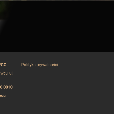
EGO:
Polityka prywatności
cu, ul.
00 0010
wcu