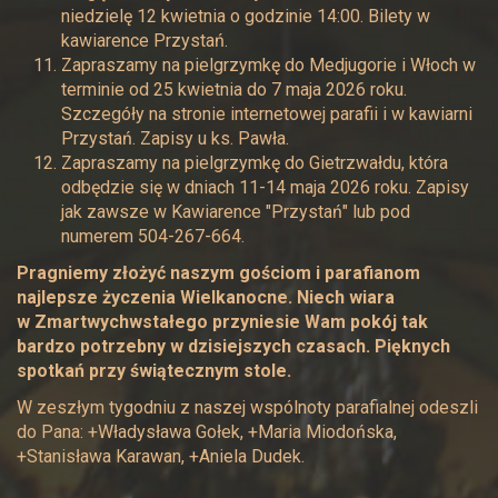
niedzielę 12 kwietnia o godzinie 14:00. Bilety w
kawiarence Przystań.
Zapraszamy na pielgrzymkę do Medjugorie i Włoch w
terminie od 25 kwietnia do 7 maja 2026 roku.
Szczegóły na stronie internetowej parafii i w kawiarni
Przystań. Zapisy u ks. Pawła.
Zapraszamy na pielgrzymkę do Gietrzwałdu, która
odbędzie się w dniach 11-14 maja 2026 roku. Zapisy
jak zawsze w Kawiarence "Przystań" lub pod
numerem 504-267-664.
Pragniemy złożyć naszym gościom i parafianom
najlepsze życzenia Wielkanocne. Niech wiara
w Zmartwychwstałego przyniesie Wam pokój tak
bardzo potrzebny w dzisiejszych czasach. Pięknych
spotkań przy świątecznym stole.
W zeszłym tygodniu z naszej wspólnoty parafialnej odeszli
do Pana: +Władysława Gołek, +Maria Miodońska,
+Stanisława Karawan, +Aniela Dudek.