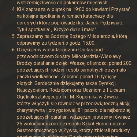
wstrzemięźliwość od pokarmów mięsnych.
KIK zaprasza w piątek na 19:00 do kawiarni Przystań
na kolejne spotkanie w ramach katechezy dla
dorosłych które poprowadzi ks. Jacek Pędziwiatr.
Tytuł spotkania: „ Krzyże duże i małe”.
Zapraszamy na Godzinę Bożego Miłosierdzia, którą
odprawimy za tydzień o godz. 15:00.
Dziękujemy wolontariuszom Caritas pod
przewodnictwem Siostry Miłosierdzia-Wiesławy.
Drodzy parafianie dzięki Waszej ofiarności ponad 200
potrzebujących rodzin i osób samotnych otrzymało
paczki wielkanocne. Zebrano ponad 16 tysięcy
złotych. Serdecznie dziękujemy także Dyrekcji,
Nauczycielom, Rodzicom oraz Uczniom z I Liceum
Ogólnokształcącego im. M. Kopernika w Żywcu,
którzy włączyli się również w przedświąteczną akcję
charytatywną i przygotowali 81 paczki dla najbardziej
potrzebujących parafian, wdzięczni jesteśmy również
26 wolontariuszom z Zespołu Szkół Ekonomiczno-
Gastronomicznego w Żywcu, którzy zbierali produkty