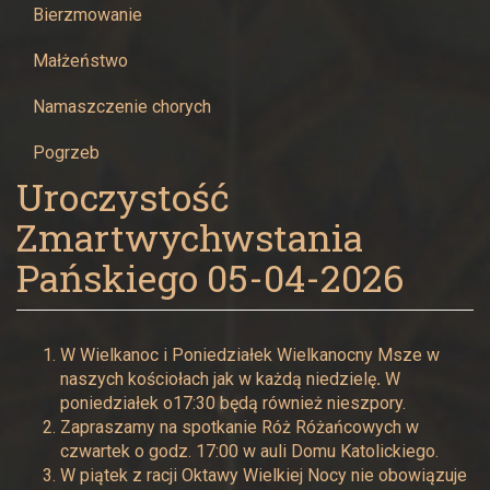
Maryi
Bierzmowanie
Panny
Małżeństwo
w
Namaszczenie chorych
Pogrzeb
Żywcu
Uroczystość
Zmartwychwstania
Pańskiego 05-04-2026
W Wielkanoc i Poniedziałek Wielkanocny Msze w
naszych kościołach jak w każdą niedzielę
.
W
poniedziałek o17:30 będą również nieszpory.
Zapraszamy na spotkanie Róż Różańcowych w
czwartek o godz. 17:00 w auli Domu Katolickiego.
W piątek z racji Oktawy Wielkiej Nocy nie obowiązuje