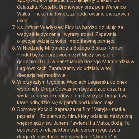
spożywcze w sklepach. Dziękujemy piekarniom :
Gałuszka, Kastelik, Bronowscy oraz pani Weronice
Waluś- Piekarnia Rynek, za podarowanie pieczywa i
ciast.
Ks. Infłuat Władysław Fidelus bardzo dziękuje za
wszystkie życzenia i wyrazy troski. Zapewnia
o swojej wdzięczności i modlitewnej pamięci.
W Niedzielę Miłosierdzia Bożego Biskup Roman
Pindel będzie przewodniczył Mszy świętej o
godzinie 10:00. w Sanktuarium Bożego Miłosierdzia w
Łagiewnikach. Zapraszamy do udziału w tej
diecezjalnej modlitwie.
W przyszłym tygodniu Wojciech Legierski, członek
wspólnoty Droga Odważnych będzie zapraszał na
wydarzenia weekendowe dla mężczyzn Droga Lwa,
które odbędzie się w parafii pod koniec maja.
Domowy Kościół zaprasza na film "Maryja - matka
papieża". To pierwszy film, który odsłania mistyczną
więź między św. Janem Pawłem II a Matką Bożą. To
opowieść o relacji, która była sercem jego życia i
drogą do świętości. Emisja w kinie "Janosik" w