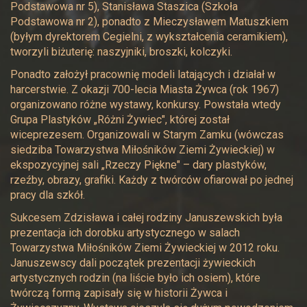
Podstawowa nr 5), Stanisława Staszica (Szkoła
Podstawowa nr 2), ponadto z Mieczysławem Matuszkiem
(byłym dyrektorem Cegielni, z wykształcenia ceramikiem),
tworzyli biżuterię: naszyjniki, broszki, kolczyki.
Ponadto założył pracownię modeli latających i działał w
harcerstwie. Z okazji 700-lecia Miasta Żywca (rok 1967)
organizowano różne wystawy, konkursy. Powstała wtedy
Grupa Plastyków „Różni Żywiec", której został
wiceprezesem. Organizowali w Starym Zamku (wówczas
siedziba Towarzystwa Miłośników Ziemi Żywieckiej) w
ekspozycyjnej sali „Rzeczy Piękne" – dary plastyków,
rzeźby, obrazy, grafiki. Każdy z twórców ofiarował po jednej
pracy dla szkół.
Sukcesem Zdzisława i całej rodziny Januszewskich była
prezentacja ich dorobku artystycznego w salach
Towarzystwa Miłośników Ziemi Żywieckiej w 2012 roku.
Januszewscy dali początek prezentacji żywieckich
artystycznych rodzin (na liście było ich osiem), które
twórczą formą zapisały się w historii Żywca i