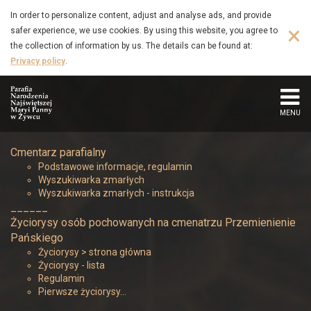
Januszewski
Skip
In order to personalize content, adjust and analyse ads, and provide
to
×
safer experience, we use cookies. By using this website, you agree to
Zdzisław
main
the collection of information by us. The details can be found at:
content
Privacy policy
.
(1931
–
MENU
2015)
Cmentarz parafialny
-
Podstawowe informacje, regulamin
Wyszukiwarka zmarłych
Parafia
Wyszukiwarka zmarłych - instrukcja
______
Narodzenia
Życiorysy osób pochowanych na cmenatrzu Przemienienie
Pańskiego
Najświętszej
Życiorysy > strona główna
Życiorysy - lista
Regulamin
Maryi
Pierwsze życiorysy…