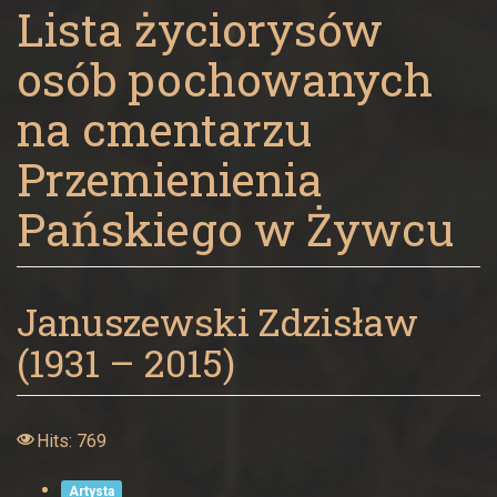
Panny
Lista życiorysów
w
osób pochowanych
Żywcu
na cmentarzu
Przemienienia
Pańskiego w Żywcu
Januszewski Zdzisław
(1931 – 2015)
Hits: 769
Artysta