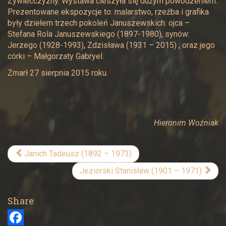
Żywiecczyzny. Wystawa cieszyła się dużym powodzeniem.
Prezentowane ekspozycje to: malarstwo, rzeźba i grafika
były dziełem trzech pokoleń Januszewskich: ojca –
Stefana Rola Januszewskiego (1897-1980), synów:
Jerzego (1928-1993), Zdzisława (1931 – 2015) , oraz jego
córki – Małgorzaty Gabryel.
Zmarł 27 sierpnia 2015 roku.
Hieronim Woźniak
Janich Tadeusz (1892 – 1973)
Jeziorski Stanisław (1901 – 1971)
Share