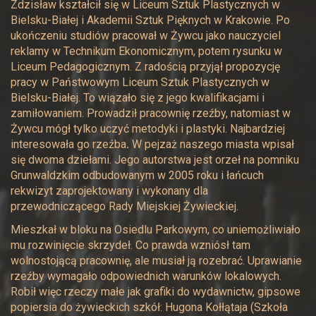
Zdzisław kształcił się w Liceum Sztuk Plastycznych w
Bielsku-Białej i Akademii Sztuk Pięknych w Krakowie. Po
ukończeniu studiów pracował w Żywcu jako nauczyciel
reklamy w Technikum Ekonomicznym, potem rysunku w
Liceum Pedagogicznym. Z radością przyjął propozycję
pracy w Państwowym Liceum Sztuk Plastycznych w
Bielsku-Białej. To wiązało się z jego kwalifikacjami i
zamiłowaniem. Prowadził pracownię rzeźby, natomiast w
Żywcu mógł tylko uczyć metodyki i plastyki. Najbardziej
interesowała go rzeźba
.
W pejzaż naszego miasta wpisał
się dwoma dziełami. Jego autorstwa jest orzeł na pomniku
Grunwaldzkim odbudowanym w 2005 roku i łańcuch
rekwizyt zaprojektowany i wykonany dla
przewodniczącego Rady Miejskiej Żywieckiej.
Mieszkał w bloku na Osiedlu Parkowym, co uniemożliwiało
mu rozwinięcie skrzydeł. Co prawda wzniósł tam
wolnostojącą pracownię, ale musiał ją rozebrać. Uprawianie
rzeźby wymagało odpowiednich warunków lokalowych.
Robił więc rzeczy małe jak grafiki do wydawnictw, gipsowe
popiersia do żywieckich szkół: Hugona Kołłątaja (Szkoła