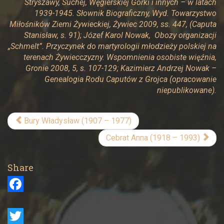
Stryszawy, Suchej, Węgierskiej Górki i innych – w latach
1939-1945. Słownik Biograficzny, Wyd. Towarzystwo
Miłośników Ziemi Żywieckiej, Żywiec 2009, ss. 447, (Caputa
Stanisław, s. 91); Józef Karol Nowak, Obozy organizacji
„Schmelt”. Przyczynek do martyrologii młodzieży polskiej na
terenach Żywiecczyzny. Wspomnienia osobiste więźnia,
Gronie 2008, 5, s. 107-129; Kazimierz Andrzej Nowak –
Genealogia Rodu Caputów z Grojca (opracowanie
niepublikowane).
Bury Władysław (1907 – 1977)
Cebrat Anna (1918 – 1993)
Share
F
a