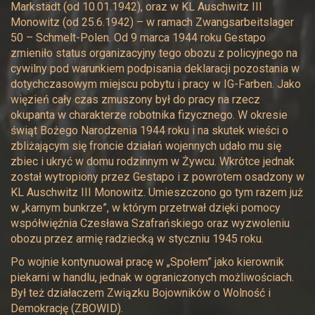
Markstädt (od 10.01.1942), oraz w KL Auschwitz III
Monowitz (od 25.6.1942) – w ramach Zwangsarbeitslager
50 – Schmelt-Polen. Od 9 marca 1944 roku Gestapo
zmieniło status organizacyjny tego obozu z policyjnego na
cywilny pod warunkiem podpisania deklaracji pozostania w
dotychczasowym miejscu pobytu i pracy w IG-Farben. Jako
więzień cały czas zmuszony był do pracy na rzecz
okupanta w charakterze robotnika fizycznego. W okresie
świąt Bożego Narodzenia 1944 roku i na skutek wieści o
zbliżającym się froncie działań wojennych udało mu się
zbiec i ukryć w domu rodzinnym w Żywcu. Wkrótce jednak
został wytropiony przez Gestapo i z powrotem osadzony w
KL Auschwitz III Monowitz. Umieszczono go tym razem już
w „karnym bunkrze”, w którym przetrwał dzięki pomocy
współwięźnia Czesława Szafrańskiego oraz wyzwoleniu
obozu przez armię radziecką w styczniu 1945 roku.
Po wojnie kontynuował pracę w „Społem” jako kierownik
piekarni w handlu, jednak w ograniczonych możliwościach.
Był też działaczem Związku Bojowników o Wolność i
Demokrację (ZBOWID).