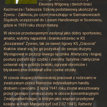
Eleonorę Wilgową i dwóch braci
Kazimierza i Tadeusza. Szkołę podstawową ukończył w
Żywcu - Zabłociu, po czym mieszkając w Siemianowicach
Śląskich, uczęszczał do Liceum Handlowego w Sosnowcu,
gdzie w 1939 roku złożył maturę.
W okresie przedwojennym zasłynął jako dobry sportowiec,
amator, wybitny napastnik i bramkostrzelec w KS
„Koszarawa” Żywiec, tak że nawet ligowy KS „Cracovia”
Kraków starał się, by go pozyskać do swojej drużyny.
Występował w pozycji lewego łącznika. Atletyczny i krępej
postury potrafił być szybki i zwrotny. Sprytnie i taktycznie
ustawiał się w pobliżu bramki, ogrywał obrońców i
błyskawicznie oddawał silne i celne strzały.
W czasie okupacji hitlerowskiej pracował z rodzicami w
zwalczanym przez Niemców indywidualnym handlu
drobiem i owocami. 2 lipca 1941 roku został aresztowany
przez gestapo i umieszczony w obozie koncentracyjnym
Zwangsarbeitslager, w którym jako więzień przebywał
kolejno w Klein Mangersdorf (od 2.07.1941), Rattwitz -