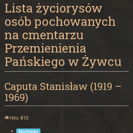
Panny
Lista życiorysów
w
osób pochowanych
Żywcu
na cmentarzu
Przemienienia
Pańskiego w Żywcu
Caputa Stanisław (1919 –
1969)
Hits: 810
Sportowiec