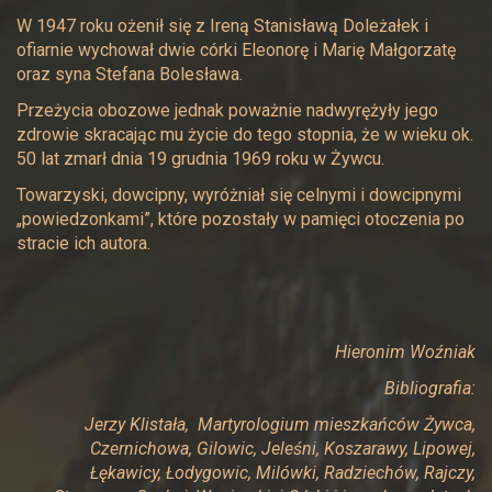
W 1947 roku ożenił się z Ireną Stanisławą Doleżałek i
ofiarnie wychował dwie córki Eleonorę i Marię Małgorzatę
oraz syna Stefana Bolesława.
Przeżycia obozowe jednak poważnie nadwyrężyły jego
zdrowie skracając mu życie do tego stopnia, że w wieku ok.
50 lat zmarł dnia 19 grudnia 1969 roku w Żywcu.
Towarzyski, dowcipny, wyróżniał się celnymi i dowcipnymi
„powiedzonkami”, które pozostały w pamięci otoczenia po
stracie ich autora.
Hieronim Woźniak
Bibliografia:
Jerzy Klistała, Martyrologium mieszkańców Żywca,
Czernichowa, Gilowic, Jeleśni, Koszarawy, Lipowej,
Łękawicy, Łodygowic, Milówki, Radziechów, Rajczy,