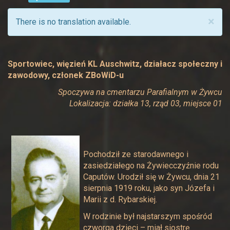
×
There is no translation available.
Sportowiec, więzień KL Auschwitz, działacz społeczny i
zawodowy, członek ZBoWiD-u
Spoczywa na cmentarzu Parafialnym w Żywcu
Lokalizacja: działka 13, rząd 03, miejsce 01
Pochodził ze starodawnego i
zasiedziałego na Żywiecczyźnie rodu
Caputów. Urodził się w Żywcu, dnia 21
sierpnia 1919 roku, jako syn Józefa i
Marii z d. Rybarskiej.
W rodzinie był najstarszym spośród
czworga dzieci – miał siostrę