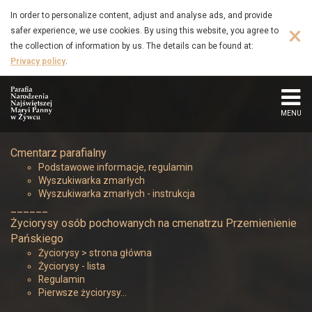
Caputa
Skip
In order to personalize content, adjust and analyse ads, and provide
to
×
safer experience, we use cookies. By using this website, you agree to
Stanisław
main
the collection of information by us. The details can be found at:
content
Privacy policy
.
(1919
–
MENU
1969)
Cmentarz parafialny
-
Podstawowe informacje, regulamin
Wyszukiwarka zmarłych
Parafia
Wyszukiwarka zmarłych - instrukcja
______
Narodzenia
Życiorysy osób pochowanych na cmenatrzu Przemienienie
Pańskiego
Najświętszej
Życiorysy > strona główna
Życiorysy - lista
Regulamin
Maryi
Pierwsze życiorysy…