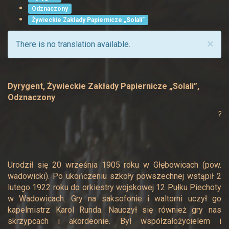
Odznaczony
Żywieckie Zakłady Papiernicze „Solali”
×
There is no translation available.
Dyrygent, Żywieckie Zakłady Papiernicze „Solali”,
Odznaczony
?
Urodził się 20 września 1905 roku w Głębowicach (pow.
wadowicki). Po ukończeniu szkoły powszechnej wstąpił 2
lutego 1922 roku do orkiestry wojskowej 12 Pułku Piechoty
w Wadowicach. Gry na saksofonie i waltorni uczył go
kapelmistrz Karol Runda. Nauczył się również gry nas
skrzypcach i akordeonie. Był współzałożycielem i