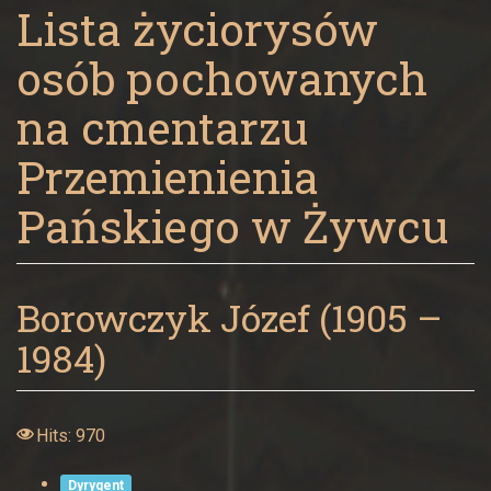
Panny
Lista życiorysów
w
osób pochowanych
Żywcu
na cmentarzu
Przemienienia
Pańskiego w Żywcu
Borowczyk Józef (1905 –
1984)
Hits: 970
Dyrygent