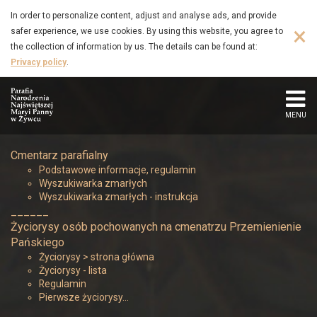
Borowczyk
Skip
In order to personalize content, adjust and analyse ads, and provide
to
×
safer experience, we use cookies. By using this website, you agree to
Józef
main
the collection of information by us. The details can be found at:
content
Privacy policy
.
(1905
–
MENU
1984)
Cmentarz parafialny
-
Podstawowe informacje, regulamin
Wyszukiwarka zmarłych
Parafia
Wyszukiwarka zmarłych - instrukcja
______
Narodzenia
Życiorysy osób pochowanych na cmenatrzu Przemienienie
Pańskiego
Najświętszej
Życiorysy > strona główna
Życiorysy - lista
Regulamin
Maryi
Pierwsze życiorysy…