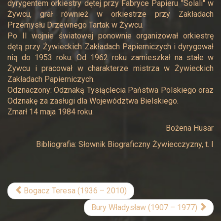
dyrygentem orkiestry dętej przy Fabryce Papieru "Solali" w
Żywcu, grał również w orkiestrze przy Zakładach
Przemysłu Drzewnego Tartak w Żywcu.
Po II wojnie światowej ponownie organizował orkiestrę
dętą przy Żywieckich Zakładach Papierniczych i dyrygował
nią do 1953 roku. Od 1962 roku zamieszkał na stałe w
Żywcu i pracował w charakterze mistrza w Żywieckich
Zakładach Papierniczych.
Odznaczony: Odznaką Tysiąclecia Państwa Polskiego oraz
Odznakę za zasługi dla Województwa Bielskiego.
Zmarł 14 maja 1984 roku.
Bożena Husar
Bibliografia: Słownik Biograficzny Żywiecczyzny, t. I
Bogacz Teresa (1936 – 2010)
Bury Władysław (1907 – 1977)