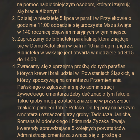
na pomoc najbiedniejszym osobom, którymi zajmują
się bracia Albertyni.
Dzisiaj w niedzielę 5 lipca w parafii w Przyłękowie o
godzinie 11:00 odbędzie się uroczysta Msza święta
w 140 rocznicę objawień maryjnych w tym miejscu.
Zapraszamy do biblioteki parafialnej, która znajduje
się w Domu Katolickim w sali nr 10 na drugim piętrze.
Biblioteka w wakacje jest otwarta w niedziele od 8:15
do 14:00.
Zwracamy się z uprzejmą prośbą do tych parafian
których krewni brali udział w Powstaniach Śląskich, a
którzy spoczywają na cmentarzu Przemienienia
Pańskiego o zgłaszanie się do administracji
żywieckiego cmentarza żeby dać znać o tym fakcie.
Takie groby mogą zostać oznaczone w przyszłości
znakiem pamięci Tobie Polsko. Do tej pory na naszym
cmentarzu oznaczono trzy groby: Tadeusza Janicha,
Romana Miodońskiego i Edmunda Zyzaka. Trwają
kwerendy sprawdzające 5 kolejnych powstańców.
Administracja cmentarza zwraca się z prośbą o