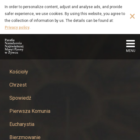
XIV
Skip
In order to personalize content, adjust and analyse ads, and provide
to
×
safer experience, we use cookies. By using this website, you agree to
Niedziela
main
the collection of information by us. The details can be found at:
content
Privacy policy
.
Zwykła
05-
MENU
07-
2026
Kościoły
Chrzest
-
Spowiedź
Parafia
Pierwsza Komunia
Narodzenia
Eucharystia
Najświętszej
Bierzmowanie