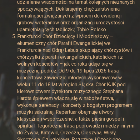
udzielenie wiadomości na temat kolejnych nieznanych
spoczywających. Deklarujemy chęć załatwienia
formalności związanych z wpisem do ewidencji
grobów weteranów oraz organizacji uroczystości
upamiętniających tabliczką Tobie Polsko.
Frankfurcki Chór Dziecięcy i Młodzieżowy –
ekumeniczny chór Parafii Ewangelickiej we
Frankfurcie nad Odrą/Lebus skupiający chórzystów i
chórzystki z parafii ewangelickich, katolickich i z
wolnych kościołów – jak co roku udaje się w
muzyczną podróż. Od 9 do 19 lipca 2026 trasa
koncertowa zawiedzie młodych wykonawców w
wieku 11 do 18 lat w region Śląska. Chór KJK pod
kierownictwem dyrektora muzycznego Stephana
Hardta śpiewem włącza się w nabożeństwa,
wykonuje serenady i koncerty z bogatym programem
muzyki sakralnej. Repertuar obejmuje utwory
klasyczne i współczesne, a także pieśni gospel i
spiritual. Tegoroczna trasa poprowadzi między innymi
do Żywca, Katowic, Orzesza, Cieszyna, Wisły,
Skoczowa, Dzięgielowa, Pszczyny i Czeskiego