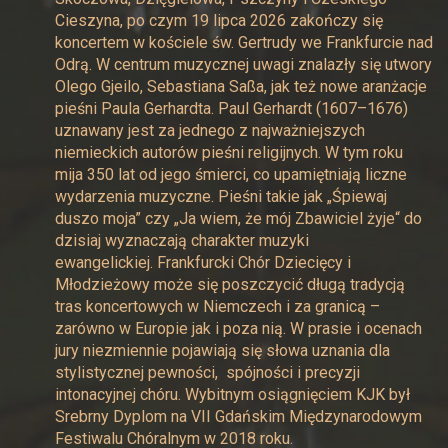
Cieszyna, po czym 19 lipca 2026 zakończy się
koncertem w kościele św. Gertrudy we Frankfurcie nad
Odrą. W centrum muzycznej uwagi znalazły się utwory
Olego Gjeilo, Sebastiana Saßa, jak też nowe aranżacje
pieśni Paula Gerhardta. Paul Gerhardt (1607–1676)
uznawany jest za jednego z najważniejszych
niemieckich autorów pieśni religijnych. W tym roku
mija 350 lat od jego śmierci, co upamiętniają liczne
wydarzenia muzyczne. Pieśni takie jak „Śpiewaj
duszo moja” czy „Ja wiem, że mój Zbawiciel żyje“ do
dzisiaj wyznaczają charakter muzyki
ewangelickiej. Frankfurcki Chór Dziecięcy i
Młodzieżowy może się poszczycić długą tradycją
tras koncertowych w Niemczech i za granicą –
zarówno w Europie jak i poza nią. W prasie i ocenach
jury niezmiennie pojawiają się słowa uznania dla
stylistycznej pewności, spójności i precyzji
intonacyjnej chóru. Wybitnym osiągnięciem KJK był
Srebrny Dyplom na VII Gdańskim Międzynarodowym
Festiwalu Chóralnym w 2018 roku.