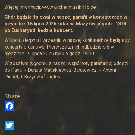
Więcej informacji:
www.kirchenmusik-ffo.de
Chór będzie śpiewał w naszej parafii w konkatedrze w
czwartek 16 lipca 2026 roku na Mszy św. o godz. 18.00
po Eucharystii będzie koncert.
W lipcu, sierpniu i wrześniu w naszej konkatedrze będą trzy
koncerty organowe. Pierwszy z nich odbędzie się w
niedziele 19 lipca 2026 roku o godz. 19.00.
W zeszłym tygodniu z naszej wspólnoty parafialnej odeszli
do Pana: + Danuta Matlakiewicz-Barutowicz, + Antoni
Pindel, + Krzysztof Piątek
Share
F
a
c
T