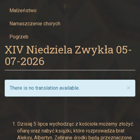
Maryi
Małżeństwo
Panny
Namaszczenie chorych
w
Pogrzeb
Żywcu
XIV Niedziela Zwykła 05-
07-2026
×
There is no translation available.
Dzisiaj 5 lipca wychodząc z kościoła możemy złożyć
ofiarę oraz nabyć książki, które rozprowadza brat
Aleksy, Albertyn. Zebrane środki będą przeznaczone