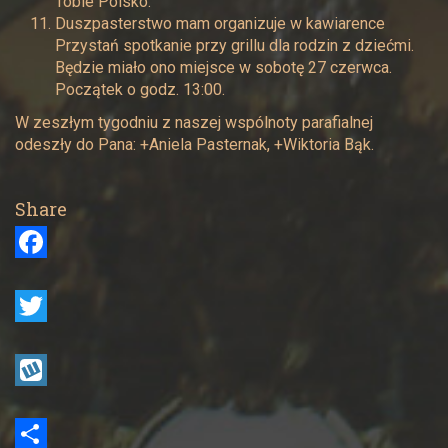
Tobie Polsko.
Duszpasterstwo mam organizuje w kawiarence
Przystań spotkanie przy grillu dla rodzin z dziećmi.
Będzie miało ono miejsce w sobotę 27 czerwca.
Początek o godz. 13:00.
W zeszłym tygodniu z naszej wspólnoty parafialnej
odeszły do Pana: +Aniela Pasternak, +Wiktoria Bąk.
Share
F
a
c
T
e
w
b
i
W
o
t
y