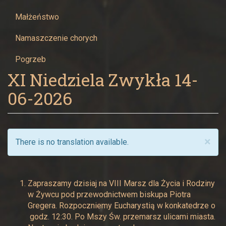
Maryi
Małżeństwo
Panny
Namaszczenie chorych
w
Pogrzeb
Żywcu
XI Niedziela Zwykła 14-
06-2026
×
There is no translation available.
Zapraszamy dzisiaj na VIII Marsz dla Życia i Rodziny
w Żywcu pod przewodnictwem biskupa Piotra
Gregera. Rozpoczniemy Eucharystią w konkatedrze o
godz. 12:30. Po Mszy Św. przemarsz ulicami miasta.