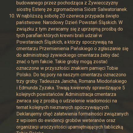
budowanego przez pochodząca z Żywiecczyzny
siostrę Esterę ze zgromadzenia Sióstr Salwatorianek.
W najbliższą sobotę 20 czerwca przypada święto
państwowe: Narodowy Dzień Powstań Śląskich. W
związku z tym zwracamy się z uprzejmą prośbą do
tych parafian których krewni brali udział w
Powstaniach Śląskich, a którzy spoczywają na
cmentarzu Przemienienia Pańskiego o zgłaszanie się
do administracji żywieckiego cmentarza żeby dać
znać o tym fakcie. Takie groby mogą zostać
oznaczone w przyszłości znakiem pamięci Tobie
Polsko. Do tej pory na naszym cmentarzu oznaczono
trzy groby: Tadeusza Janicha, Romana Miodońskiego
i Edmunda Zyzaka. Trwają kwerendy sprawdzające 5
kolejnych powstańców. Administracja cmentarza
zwraca się z prośbą o udzielenie wiadomości na
temat kolejnych nieznanych spoczywających.
Deklarujemy chęć załatwienia formalności związanych
z wpisem do ewidencji grobów weteranów oraz
organizacji uroczystości upamiętniających tabliczką