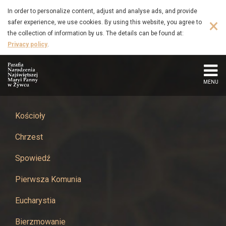
XI
Skip
In order to personalize content, adjust and analyse ads, and provide
to
×
safer experience, we use cookies. By using this website, you agree to
Niedziela
main
the collection of information by us. The details can be found at:
content
Privacy policy
.
Zwykła
14-
MENU
06-
2026
Kościoły
Chrzest
-
Spowiedź
Parafia
Pierwsza Komunia
Narodzenia
Eucharystia
Najświętszej
Bierzmowanie