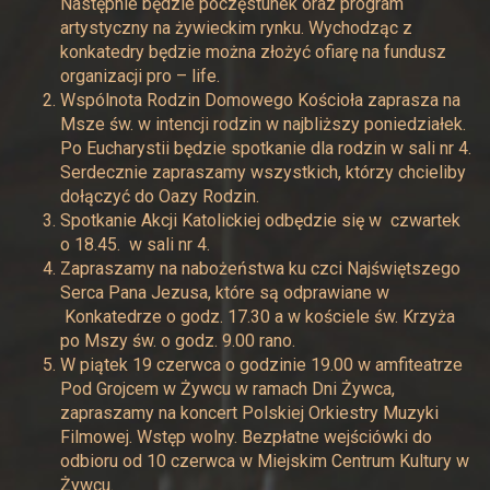
Następnie będzie poczęstunek oraz program
artystyczny na żywieckim rynku. Wychodząc z
konkatedry będzie można złożyć ofiarę na fundusz
organizacji pro – life.
Wspólnota Rodzin Domowego Kościoła zaprasza na
Msze św. w intencji rodzin w najbliższy poniedziałek.
Po Eucharystii będzie spotkanie dla rodzin w sali nr 4.
Serdecznie zapraszamy wszystkich, którzy chcieliby
dołączyć do Oazy Rodzin.
Spotkanie Akcji Katolickiej odbędzie się w czwartek
o 18.45. w sali nr 4.
Zapraszamy na nabożeństwa ku czci Najświętszego
Serca Pana Jezusa, które są odprawiane w
Konkatedrze o godz. 17.30 a w kościele św. Krzyża
po Mszy św. o godz. 9.00 rano.
W piątek 19 czerwca o godzinie 19.00 w amfiteatrze
Pod Grojcem w Żywcu w ramach Dni Żywca,
zapraszamy na koncert Polskiej Orkiestry Muzyki
Filmowej. Wstęp wolny. Bezpłatne wejściówki do
odbioru od 10 czerwca w Miejskim Centrum Kultury w
Żywcu.