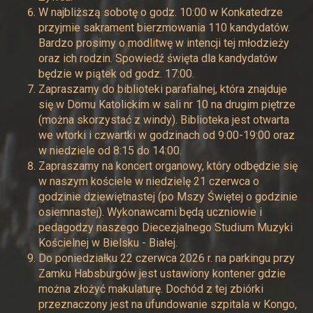
W najbliższą sobotę o godz. 10:00 w Konkatedrze
przyjmie sakrament bierzmowania 110 kandydatów.
Bardzo prosimy o modlitwę w intencji tej młodzieży
oraz ich rodzin. Spowiedź święta dla kandydatów
będzie w piątek od godz. 17:00.
Zapraszamy do biblioteki parafialnej, która znajduje
się w Domu Katolickim w sali nr 10 na drugim piętrze
(można skorzystać z windy). Biblioteka jest otwarta
we wtorki i czwartki w godzinach od 9:00-19:00 oraz
w niedziele od 8:15 do 14:00.
Zapraszamy na koncert organowy, który odbędzie się
w naszym kościele w niedzielę 21 czerwca o
godzinie dziewiętnastej (po Mszy Świętej o godzinie
osiemnastej). Wykonawcami będą uczniowie i
pedagodzy naszego Diecezjalnego Studium Muzyki
Kościelnej w Bielsku - Białej.
Do poniedziałku 22 czerwca 2026 r. na parkingu przy
Zamku Habsburgów jest ustawiony kontener gdzie
można złożyć makulaturę. Dochód z tej zbiórki
przeznaczony jest na ufundowanie szpitala w Kongo,