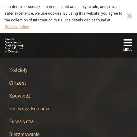
VI
Skip
In order to personalize content, adjust and analyse ads, and provide
to
×
safer experience, we use cookies. By using this website, you agree to
Niedziela
main
the collection of information by us. The details can be found at:
content
Privacy policy
.
Wielkanocna
10-
MENU
05-
2026
Kościoły
Chrzest
-
Spowiedź
Parafia
Pierwsza Komunia
Narodzenia
Eucharystia
Najświętszej
Bierzmowanie