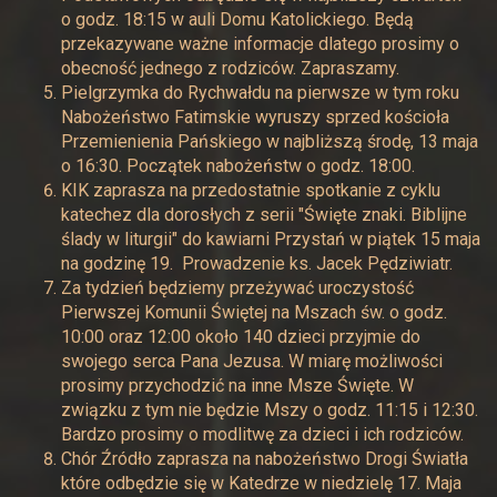
o godz. 18:15 w auli Domu Katolickiego. Będą
przekazywane ważne informacje dlatego prosimy o
obecność jednego z rodziców. Zapraszamy.
Pielgrzymka do Rychwałdu na pierwsze w tym roku
Nabożeństwo Fatimskie wyruszy sprzed kościoła
Przemienienia Pańskiego w najbliższą środę, 13 maja
o 16:30. Początek nabożeństw o godz. 18:00.
KIK zaprasza na przedostatnie spotkanie z cyklu
katechez dla dorosłych z serii "Święte znaki. Biblijne
ślady w liturgii" do kawiarni Przystań w piątek 15 maja
na godzinę 19. Prowadzenie ks. Jacek Pędziwiatr.
Za tydzień będziemy przeżywać uroczystość
Pierwszej Komunii Świętej na Mszach św. o godz.
10:00 oraz 12:00 około 140 dzieci przyjmie do
swojego serca Pana Jezusa. W miarę możliwości
prosimy przychodzić na inne Msze Święte. W
związku z tym nie będzie Mszy o godz. 11:15 i 12:30.
Bardzo prosimy o modlitwę za dzieci i ich rodziców.
Chór Źródło zaprasza na nabożeństwo Drogi Światła
które odbędzie się w Katedrze w niedzielę 17. Maja