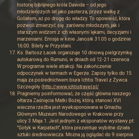
historię biblijnego króla Dawida – od jego
młodzieńczych lat jako pasterza, przez walkę z
Goliatem, aż po drogę do władzy. To opowieść, która
pozwoli zmierzyć się zarówno młodszym, jak i
starszym widzom z ich własnymi lękami, decyzjami i
marzeniami. Emisja w kinie Janosik 31.05 o godzinie
16:00. Bilety w Przystani.
Ks. Bartosz Łacek organizuje 10 dniową pielgrzymkę
autokarową do Rumunii, w dniach od 12-21 czerwca.
W programie wiele atrakcji. Na zakończenie
odpoczynek w termach w Egerze. Zapisy tylko do 15
maja za pośrednictwem biura Ichtis Travel z Żywca.
Szczegóły (
http://www.ichtistravel.pl/
Pragniemy poinformować, że część główna naszego
ołtarza Zaśnięcia Matki Bożej, którą stanowi XVI
wieczna rzeźba jest wyeksponowana w Gmachu
Głównym Muzeum Narodowego w Krakowie przy
ulicy 3 Maja 1. Jest jednym z eksponatów wystawy pt:
"Gotyk w Karpatach", która prezentuje wybitne działa
sztuki średniowiecza. Można ją oglądać do 9 sierpnia