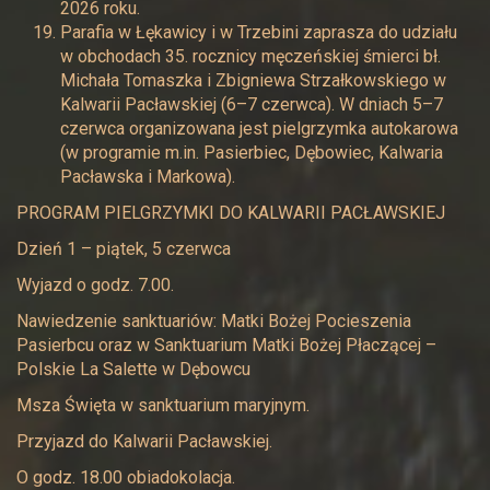
2026 roku.
Parafia w Łękawicy i w Trzebini zaprasza do udziału
w obchodach 35. rocznicy męczeńskiej śmierci bł.
Michała Tomaszka i Zbigniewa Strzałkowskiego w
Kalwarii Pacławskiej (6–7 czerwca). W dniach 5–7
czerwca organizowana jest pielgrzymka autokarowa
(w programie m.in. Pasierbiec, Dębowiec, Kalwaria
Pacławska i Markowa).
PROGRAM PIELGRZYMKI DO KALWARII PACŁAWSKIEJ
Dzień 1 – piątek, 5 czerwca
Wyjazd o godz. 7.00.
Nawiedzenie sanktuariów: Matki Bożej Pocieszenia
Pasierbcu oraz w Sanktuarium Matki Bożej Płaczącej –
Polskie La Salette w Dębowcu
Msza Święta w sanktuarium maryjnym.
Przyjazd do Kalwarii Pacławskiej.
O godz. 18.00 obiadokolacja.