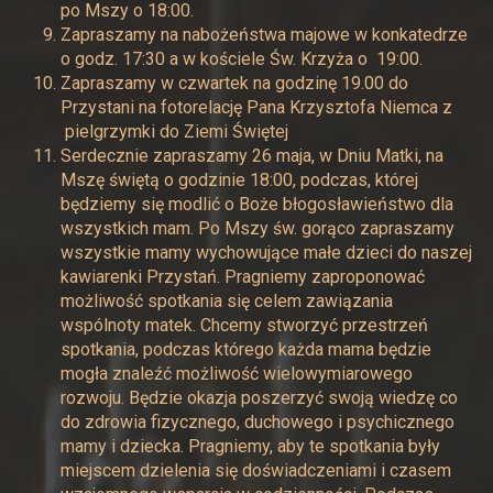
po Mszy o 18:00.
Zapraszamy na nabożeństwa majowe w konkatedrze
o godz. 17:30 a w kościele Św. Krzyża o 19:00.
Zapraszamy w czwartek na godzinę 19.00 do
Przystani na fotorelację Pana Krzysztofa Niemca z
pielgrzymki do Ziemi Świętej
Serdecznie zapraszamy 26 maja, w Dniu Matki, na
Mszę świętą o godzinie 18:00, podczas, której
będziemy się modlić o Boże błogosławieństwo dla
wszystkich mam. Po Mszy św. gorąco zapraszamy
wszystkie mamy wychowujące małe dzieci do naszej
kawiarenki Przystań. Pragniemy zaproponować
możliwość spotkania się celem zawiązania
wspólnoty matek. Chcemy stworzyć przestrzeń
spotkania, podczas którego każda mama będzie
mogła znaleźć możliwość wielowymiarowego
rozwoju. Będzie okazja poszerzyć swoją wiedzę co
do zdrowia fizycznego, duchowego i psychicznego
mamy i dziecka. Pragniemy, aby te spotkania były
miejscem dzielenia się doświadczeniami i czasem