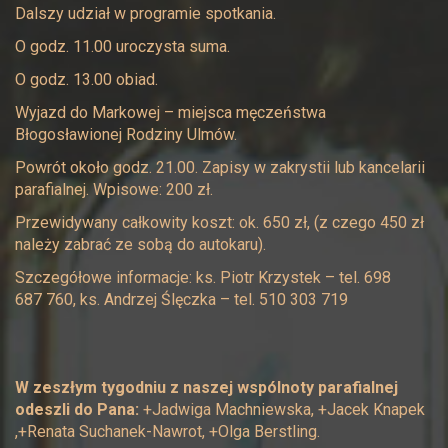
Dalszy udział w programie spotkania.
O godz. 11.00 uroczysta suma.
O godz. 13.00 obiad.
Wyjazd do Markowej – miejsca męczeństwa
Błogosławionej Rodziny Ulmów.
Powrót około godz. 21.00. Zapisy w zakrystii lub kancelarii
parafialnej. Wpisowe: 200 zł.
Przewidywany całkowity koszt: ok. 650 zł, (z czego 450 zł
należy zabrać ze sobą do autokaru).
Szczegółowe informacje: ks. Piotr Krzystek – tel. 698
687 760, ks. Andrzej Ślęczka – tel. 510 303 719
W zeszłym tygodniu z naszej wspólnoty parafialnej
odeszli do Pana:
+Jadwiga Machniewska, +Jacek Knapek
,+Renata Suchanek-Nawrot, +Olga Berstling.