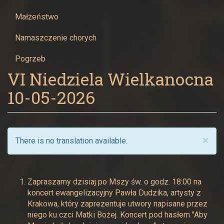
Maryi
Małżeństwo
Panny
Namaszczenie chorych
w
Pogrzeb
Żywcu
VI Niedziela Wielkanocna
10-05-2026
×
There is no translation available.
Zapraszamy dzisiaj po Mszy św. o godz. 18:00 na
koncert ewangelizacyjny Pawła Dudzika, artysty z
Krakowa, który zaprezentuje utwory napisane przez
niego ku czci Matki Bożej. Koncert pod hasłem "Aby