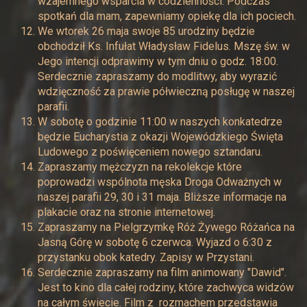
wzajemnego wsparcia w codzienności. Podczas
spotkań dla mam, zapewniamy opiekę dla ich pociech.
We wtorek 26 maja swoje 85 urodziny będzie
obchodził Ks. Infułat Władysław Fidelus. Mszę św. w
Jego intencji odprawimy w tym dniu o godz. 18:00.
Serdecznie zapraszamy do modlitwy, aby wyrazić
wdzięczność za prawie półwieczną posługę w naszej
parafii.
W sobotę o godzinie 11:00 w naszych konkatedrze
będzie Eucharystia z okazji Wojewódzkiego Święta
Ludowego z poświęceniem nowego sztandaru.
Zapraszamy mężczyzn na rekolekcje które
poprowadzi wspólnota męska Droga Odważnych w
naszej parafii 29, 30 i 31 maja. Bliższe informacje na
plakacie oraz na stronie internetowej.
Zapraszamy na Pielgrzymkę Róż Żywego Różańca na
Jasną Górę w sobotę 6 czerwca. Wyjazd o 6:30 z
przystanku obok katedry. Zapisy w Przystani.
Serdecznie zapraszamy na film animowany "Dawid".
Jest to kino dla całej rodziny, które zachwyca widzów
na całym świecie. Film z rozmachem przedstawia