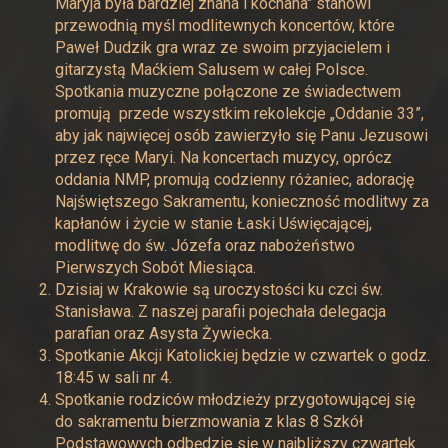
Maryja była bardziej znana i kochana" stanowi
przewodnią myśl modlitewnych koncertów, które
Paweł Dudzik gra wraz ze swoim przyjacielem i
gitarzystą Maćkiem Salusem w całej Polsce.
Spotkania muzyczne połączone ze świadectwem
promują przede wszystkim rekolekcje „Oddanie 33”,
aby jak najwięcej osób zawierzyło się Panu Jezusowi
przez ręce Maryi. Na koncertach muzycy, oprócz
oddania NMP, promują codzienny różaniec, adorację
Najświętszego Sakramentu, konieczność modlitwy za
kapłanów i życie w stanie Łaski Uświęcającej,
modlitwę do św. Józefa oraz nabożeństwo
Pierwszych Sobót Miesiąca.
Dzisiaj w Krakowie są uroczystości ku czci św.
Stanisława. Z naszej parafii pojechała delegacja
parafian oraz Asysta Żywiecka.
Spotkanie Akcji Katolickiej będzie w czwartek o godz.
18:45 w sali nr 4.
Spotkanie rodziców młodzieży przygotowującej się
do sakramentu bierzmowania z klas 8 Szkół
Podstawowych odbędzie się w najbliższy czwartek