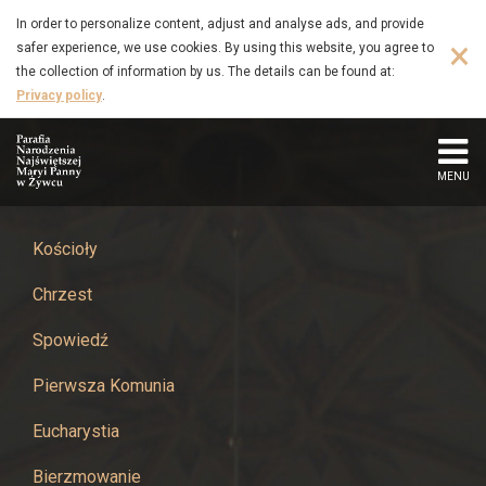
Działacz
Skip
In order to personalize content, adjust and analyse ads, and provide
to
×
safer experience, we use cookies. By using this website, you agree to
podziemia
main
the collection of information by us. The details can be found at:
content
Privacy policy
.
niepodległościowego
-
MENU
Parafia
Narodzenia
Kościoły
Chrzest
Najświętszej
Spowiedź
Maryi
Pierwsza Komunia
Panny
Eucharystia
w
Bierzmowanie