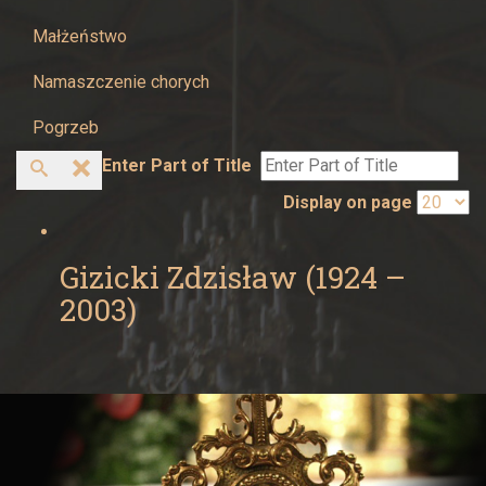
Żywcu
Małżeństwo
Namaszczenie chorych
Pogrzeb
Enter Part of Title
Display on page
Gizicki Zdzisław (1924 –
2003)