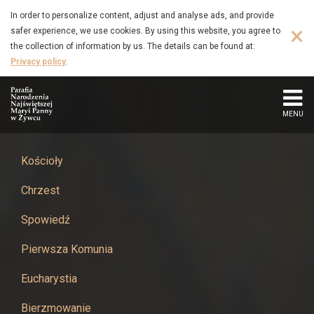
Hej
Skip
In order to personalize content, adjust and analyse ads, and provide
to
×
safer experience, we use cookies. By using this website, you agree to
kolęda,
main
the collection of information by us. The details can be found at:
content
Privacy policy
.
kolęda!
-
MENU
Parafia
Narodzenia
Kościoły
Chrzest
Najświętszej
Spowiedź
Maryi
Pierwsza Komunia
Panny
Eucharystia
w
Bierzmowanie