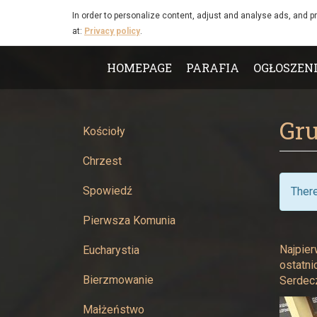
Grudniowe
Skip to main content
In order to personalize content, adjust and analyse ads, and p
at:
Privacy policy
.
kiermasze
Main
naszych
HOMEPAGE
PARAFIA
OGŁOSZEN
menu
wspólnot
Gr
-
Kościoły
Chrzest
Parafia
Spowiedź
There
Narodzenia
Pierwsza Komunia
Najświętszej
Najpier
Eucharystia
Maryi
ostatni
Bierzmowanie
Serdecz
Panny
Małżeństwo