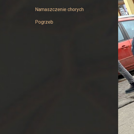
w
Namaszczenie chorych
Żywcu
Pogrzeb