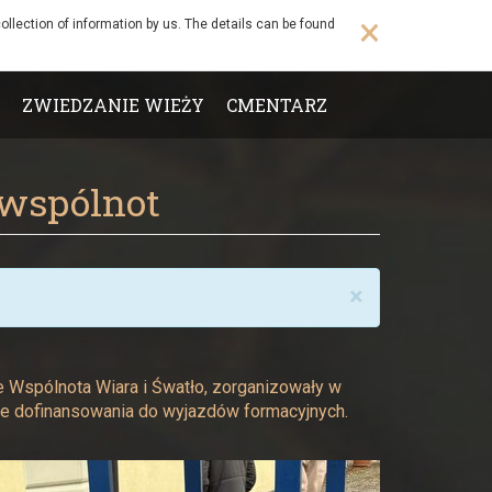
×
ollection of information by us. The details can be found
ZWIEDZANIE WIEŻY
CMENTARZ
 wspólnot
×
e Wspólnota Wiara i Śwatło, zorganizowały w
ie dofinansowania do wyjazdów formacyjnych.