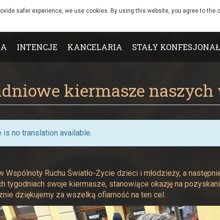
rovide safer experience, we use cookies. By using this website, you agree to the c
IA
INTENCJE
KANCELARIA
STAŁY KONFESJONAŁ
udniowe kiermasze naszych
 is no translation available.
w Wspólnoty Ruchu Światło-Życie dzieci i młodzieży, a następni
ch tygodniach swoje kiermasze, stanowiące okazję na pozyskan
nie dziękujemy za wszelką ofiarność na ten cel.