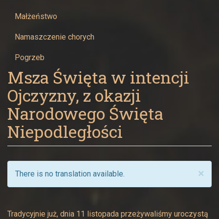
-
Małżeństwo
Parafia
Namaszczenie chorych
Narodzenia
Pogrzeb
Najświętszej
Msza Święta w intencji
Ojczyzny, z okazji
Maryi
Narodowego Święta
Panny
Niepodległości
w
Żywcu
×
There is no translation available.
Tradycyjnie już, dnia 11 listopada przeżywaliśmy uroczystą