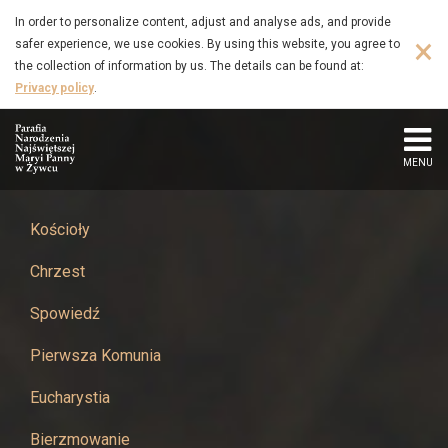
Msza
Skip
In order to personalize content, adjust and analyse ads, and provide
to
×
safer experience, we use cookies. By using this website, you agree to
Święta
main
the collection of information by us. The details can be found at:
content
Privacy policy
.
w
intencji
MENU
Ojczyzny,
z
Kościoły
Chrzest
okazji
Spowiedź
Narodowego
Pierwsza Komunia
Święta
Eucharystia
Niepodległości
Bierzmowanie