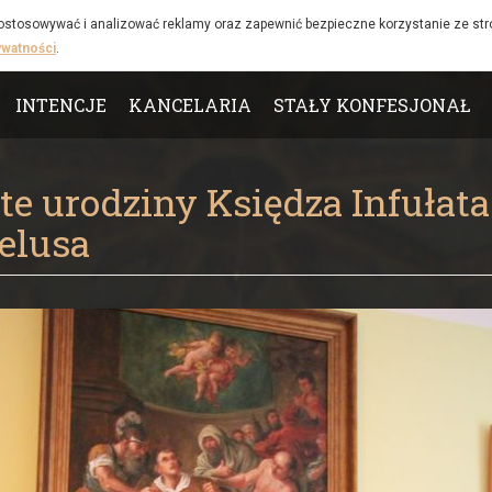
 dostosowywać i analizować reklamy oraz zapewnić bezpieczne korzystanie ze st
ywatności
.
INTENCJE
KANCELARIA
STAŁY KONFESJONAŁ
te urodziny Księdza Infuła
elusa