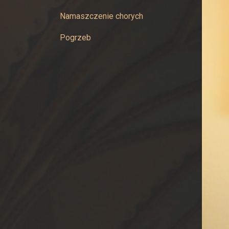
Najświętszej
Namaszczenie chorych
Maryi
Pogrzeb
Panny
w
Żywcu