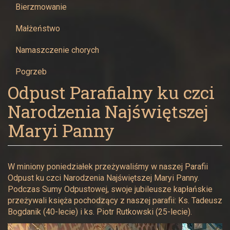
Narodzenia
Bierzmowanie
Najświętszej
Małżeństwo
Maryi
Namaszczenie chorych
Pogrzeb
Panny
Odpust Parafialny ku czci
w
Narodzenia Najświętszej
Żywcu
Maryi Panny
W miniony poniedziałek przeżywaliśmy w naszej Parafii
Odpust ku czci Narodzenia Najświętszej Maryi Panny.
Podczas Sumy Odpustowej, swoje jubileusze kapłańskie
przeżywali księża pochodzący z naszej parafii: Ks. Tadeusz
Bogdanik (40-lecie) i ks. Piotr Rutkowski (25-lecie).