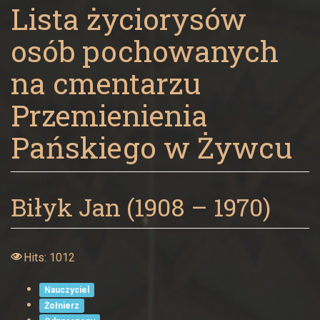
Panny
Lista życiorysów
w
osób pochowanych
Żywcu
na cmentarzu
Przemienienia
Pańskiego w Żywcu
Biłyk Jan (1908 – 1970)
Hits: 1012
Nauczyciel
Żołnierz