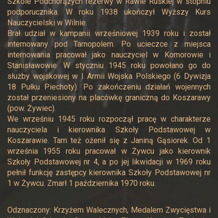
Szkole Podchorążych rezerwy w Rawie Ruskiej w stopniu
podporucznika. W roku 1938 ukończył Wyższy Kurs
Nauczycielski w Wilnie.
Brał udział w kampanii wrześniowej 1939 roku i został
internowany pod Tarnopolem. Po ucieczce z miejsca
internowania pracował jako nauczyciel w Komorowie i
Stanisławowie. W styczniu 1945 roku powołano go do
służby wojskowej w I Armii Wojska Polskiego (6 Dywizja
18 Pułku Piechoty). Po zakończeniu działań wojennych
został przeniesiony na placówkę graniczną do Koszarawy
(pow. Żywiec).
We wrześniu 1945 roku rozpoczął pracę w charakterze
nauczyciela i kierownika Szkoły Podstawowej w
Koszarawie. Tam też ożenił się z Janiną Gąsiorek. Od 1
września 1955 roku pracował w Żywcu jako kierownik
Szkoły Podstawowej nr 4, a po jej likwidacji w 1969 roku
pełnił funkcję zastępcy kierownika Szkoły Podstawowej nr
1 w Żywcu. Zmarł 1 października 1970 roku.
Odznaczony: Krzyżem Walecznych, Medalem Zwycięstwa i