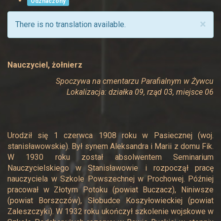
Odznaczony
×
There is no translation available.
Nauczyciel, żołnierz
Spoczywa na cmentarzu Parafialnym w Żywcu
Lokalizacja: działka 09, rząd 03, miejsce 06
Urodził się 1 czerwca 1908 roku w Pasiecznej (woj.
stanisławowskie). Był synem Aleksandra i Marii z domu Fik.
W 1930 roku został absolwentem Seminarium
Nauczycielskiego w Stanisławowie i rozpoczął pracę
nauczyciela w Szkole Powszechnej w Prochowej. Później
pracował w Złotym Potoku (powiat Buczacz), Niniwsze
(powiat Borszczów), Słobudce Koszyłowieckiej (powiat
Zaleszczyki). W 1932 roku ukończył szkolenie wojskowe w