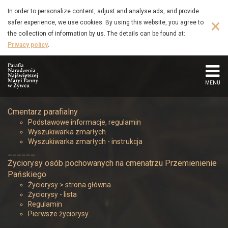
Biłyk
Skip
In order to personalize content, adjust and analyse ads, and provide
to
×
safer experience, we use cookies. By using this website, you agree to
Jan
main
the collection of information by us. The details can be found at:
content
Privacy policy
.
(1908
–
MENU
1970)
Cmentarz parafialny
-
Podstawowe informacje, regulamin
Wyszukiwarka zmarłych
Parafia
Wyszukiwarka zmarłych - instrukcja
______
Narodzenia
Życiorysy osób pochowanych na cmenatrzu Przemienienie
Pańskiego
Najświętszej
Życiorysy > strona główna
Życiorysy - lista
Regulamin
Maryi
Pierwsze życiorysy…