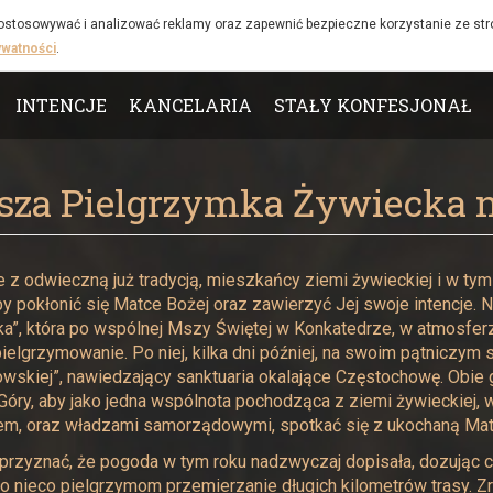
 dostosowywać i analizować reklamy oraz zapewnić bezpieczne korzystanie ze st
ywatności
.
INTENCJE
KANCELARIA
STAŁY KONFESJONAŁ
sza Pielgrzymka Żywiecka n
 z odwieczną już tradycją, mieszkańcy ziemi żywieckiej i w tym
by pokłonić się Matce Bożej oraz zawierzyć Jej swoje intencje. N
a”, która po wspólnej Mszy Świętej w Konkatedrze, w atmosferz
ielgrzymowanie. Po niej, kilka dni później, na swoim pątniczym s
skiej”, nawiedzający sanktuaria okalające Częstochowę. Obie g
Góry, aby jako jedna wspólnota pochodząca z ziemi żywieckiej
m, oraz władzami samorządowymi, spotkać się z ukochaną Mat
przyznać, że pogoda w tym roku nadzwyczaj dopisała, dozując ci
ło nieco pielgrzymom przemierzanie długich kilometrów trasy. Zr