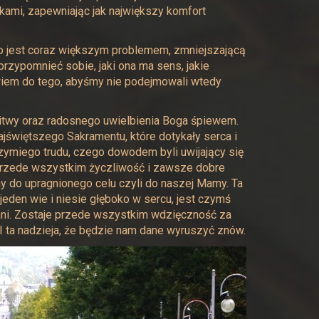
kami, zapewniając jak największy komfort
co jest coraz większym problemem, zmniejszającą
przypomnieć sobie, jaki ona ma sens, jakie
iem do tego, abyśmy nie podejmowali wtedy
litwy oraz radosnego uwielbienia Boga śpiewem.
świętszego Sakramentu, które dotykały serca i
grzymiego trudu, czego dowodem byli uwijający się
 przede wszystkim życzliwość i zawsze dobre
my do upragnionego celu czyli do naszej Mamy. Ta
jeden wie i niesie głęboko w sercu, jest czymś
Pani. Zostaje przede wszystkim wdzięczność za
. I ta nadzieja, że będzie nam dane wyruszyć znów.