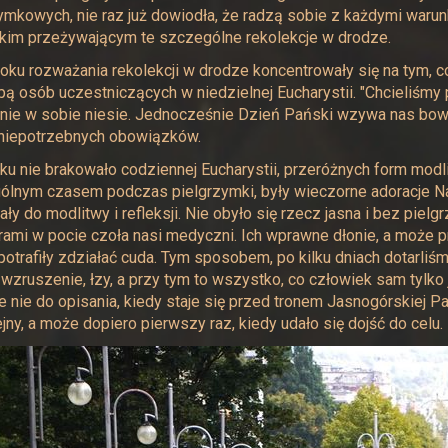
ymkowych, nie raz już dowiodła, że radzą sobie z każdymi warun
kim przeżywającym te szczególne rekolekcje w drodze.
oku rozważania rekolekcji w drodze koncentrowały się na tym, 
zbą osób uczestniczących w niedzielnej Eucharystii. "Chcieliśmy 
nie w sobie niesie. Jednocześnie Dzień Pański wzywa nas bow
 niepotrzebnych obowiązków.
ku nie brakowało codziennej Eucharystii, przeróżnych form mod
lnym czasem podczas pielgrzymki, były wieczorne adoracje Naj
ły do modlitwy i refleksji. Nie obyło się rzecz jasna i bez piel
ami w pocie czoła nasi medyczni. Ich wprawne dłonie, a może
potrafiły zdziałać cuda. Tym sposobem, po kilku dniach dotarliś
 wzruszenie, łzy, a przy tym to wszystko, co człowiek sam tylko 
e nie do opisania, kiedy staje się przed tronem Jasnogórskiej 
ejny, a może dopiero pierwszy raz, kiedy udało się dojść do celu