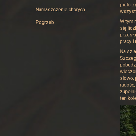
Najświętszej
pielgrz
Namaszczenie chorych
wszyst
Maryi
W tym r
Pogrzeb
się lic
Panny
przesła
pracy i
w
Na szla
Żywcu
Szczegó
pobudza
wieczor
słowo, 
radość,
zupełni
ten kol