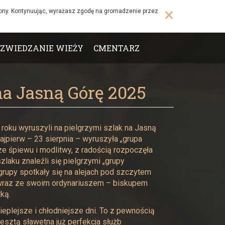
×
rony. Kontynuując, wyrażasz zgodę na gromadzenie przez
ZWIEDZANIE WIEŻY
CMENTARZ
a Jasną Górę 2025
 roku wyruszyli na pielgrzymi szlak na Jasną
ajpierw – 23 sierpnia – wyruszyła „grupa
e śpiewu i modlitwy, z radością rozpoczęła
zlaku znaleźli się pielgrzymi „grupy
rupy spotkały się na alejach pod szczytem
, wraz ze swoim ordynariuszem – biskupem
ką.
eplejsze i chłodniejsze dni. To z pewnością
esztą sławetna już perfekcja służb