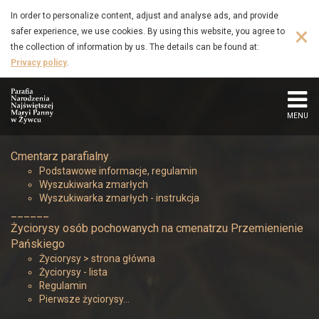
Mucha
Skip
In order to personalize content, adjust and analyse ads, and provide
to
×
safer experience, we use cookies. By using this website, you agree to
Ludwik
main
the collection of information by us. The details can be found at:
content
Privacy policy
.
(1922
–
MENU
1978)
Cmentarz parafialny
-
Podstawowe informacje, regulamin
Wyszukiwarka zmarłych
Parafia
Wyszukiwarka zmarłych - instrukcja
______
Narodzenia
Życiorysy osób pochowanych na cmenatrzu Przemienienie
Pańskiego
Najświętszej
Życiorysy > strona główna
Życiorysy - lista
Regulamin
Maryi
Pierwsze życiorysy…