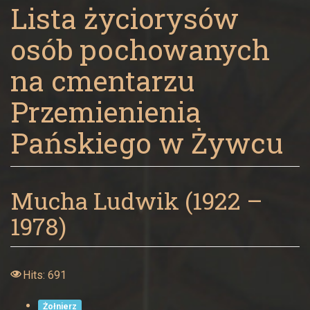
Panny
Lista życiorysów
w
osób pochowanych
Żywcu
na cmentarzu
Przemienienia
Pańskiego w Żywcu
Mucha Ludwik (1922 –
1978)
Hits: 691
Żołnierz